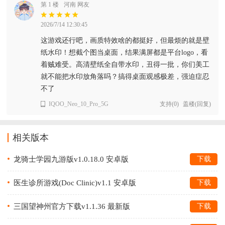
第 1 楼
河南 网友
2026/7/14 12:30:45
这游戏还行吧，画质特效啥的都挺好，但最烦的就是壁
纸水印！想截个图当桌面，结果满屏都是平台logo，看
着贼难受。高清壁纸全自带水印，丑得一批，你们美工
就不能把水印放角落吗？搞得桌面观感极差，强迫症忍
不了
IQOO_Neo_10_Pro_5G
支持
(
0
)
盖楼(回复)
相关版本
龙骑士学园九游版v1.0.18.0 安卓版
下载
医生诊所游戏(Doc Clinic)v1.1 安卓版
下载
三国望神州官方下载v1.1.36 最新版
下载