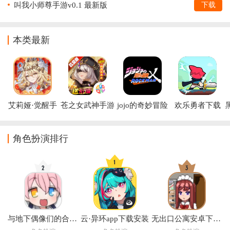
叫我小师尊手游v0.1 最新版
下载
本类最新
艾莉娅·觉醒手
苍之女武神手游
jojo的奇妙冒险
欢乐勇者下载
游
洛克人下载手机
版
(jojoXrockman3rd)
角色扮演排行
与地下偶像们的合宿生活手游
云·异环app下载安装
无出口公寓安卓下载汉化版2026