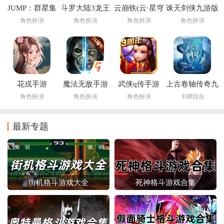
JUMP：群星集
斗罗大陆3龙王
云崩铁(云·星穹
诛天剑侠九游版
结下载安装
传说官方版
铁道)
角色扮演
角色扮演
角色扮演
角色扮演
花戎手游
魔法无敌手游
武侠q传手游
上古卷轴传奇九
游版
角色扮演
角色扮演
角色扮演
卡牌回合
最新专题
街机格斗游戏大全
死神格斗游戏合集