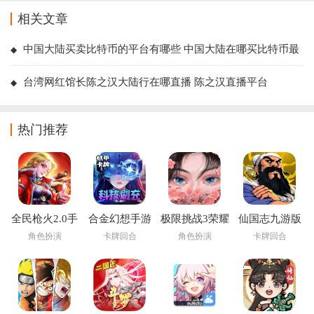
相关文章
中国大陆买卖比特币的平台有哪些 中国大陆在哪买比特币最
便宜
台湾网红馆长陈之汉大陆行在哪直播 陈之汉直播平台
热门推荐
全民枪火2.0手
合金幻想手游
极限挑战3荣耀
仙国志九游版
游
之战手游
角色扮演
卡牌回合
角色扮演
卡牌回合