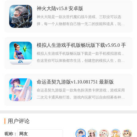
神火大陆v15.8 安卓版
神火大陆是一款次世代魔幻战斗游戏、三职业可以选
择，每一个人物都有自己独一无二的技能和道具，玩家
获得后可以提升自己的武力值，闯到中世纪的北欧，刷
怪打架，感受北欧世界的战争和热血。
模拟人生游戏手机版畅玩版下载v5.95.0 手
机版
模拟人生游戏手机版畅玩版下载是一款手机模拟游戏，
在这里你可以体验都市生活，创建您的模拟人生，自定
义具有不同外观、发型、服装、妆容和个性特征的模拟
市民，给予他们独特的个性，游戏高清画质3d建模，我
命运圣契九游版v1.10.081751 最新版
的家园我自己建造，我的朋友我来邀请，一起嗨皮一起
疯，挣钱养房买家具装修！
命运圣契九游版是一款角色扮演类卡牌游戏，游戏采用
二次元卡通风格打造。游戏内玩家可以自由招募各种美
少女战士，而且你还可以组建强大的阵容，带领她们展
开丰富的冒险。对命运圣契九游版感兴趣的玩家不要错
过，欢迎大家在本站下载游玩。
用户评论
昵称：