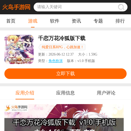
首页
游戏
软件
资讯
专题
排行
千恋万花冷狐版下载
纯爱日系RPG，心跳加速！
更新：
2026-06-12 12:37
大小：
1.59G
类型：
角色扮演
版本：
v1.0 手机版
立即下载
应用介绍
应用信息
用户评论