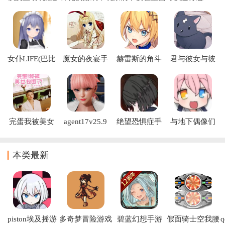
爱，还可以体验到被角色关心的温暖，为了让大家能够玩到优
质的和女角色互动手游，小编已经将符合条件
女仆LIFE(巴比
魔女的夜宴手
赫雷斯的角斗
君与彼女与彼
伦汉化组)游戏
机版下载
场2安卓版下载
女之恋手游
(Jerez)
(Totono)
完蛋我被美女
agent17v25.9
绝望恐惧症手
与地下偶像们
包围了
汉化版官方下
机版(绝望恐惧
的合宿生活手
载
症汉化版)
游
本类最新
piston埃及摇游
多奇梦冒险游戏
碧蓝幻想手游
假面骑士空我腰