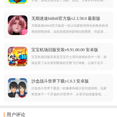
手游，游戏主体结合了消除、组合、方块罗列等经典机
制，创造出富有策略性与操作感的创新玩法，适合各年
龄段玩家在碎片时间中享受乐趣。
无期迷途bilibili官方版v2.3.58.0 最新版
无期迷途bilibili官方版是一款让玩家扮演局长的角色扮演
类的剧情游戏，这款游戏里的剧情比较黑暗，但是游戏
里的角色个个鲜明，游戏的音乐以及剧情还有美术都算
是很优秀的，同时游戏还有超多活动，每一位禁闭者都
宝宝机场旧版安装v9.91.00.00 安卓版
有自己的故事，失去记忆的局长，接下来由你来揭开真
相。
宝宝机场旧版安装是宝宝巴士系列游戏的其中一部，游
戏还原了从出发到降落的完整飞行体验，让孩子足不出
户就能开启一场“云端之旅”，帮助孩子在玩乐中学习航空
知识、掌握安全常识、提升观察能力与逻辑思维，是你
沙盒战斗世界下载v1.0.3 安卓版
的宝宝学习空乘知识的好选择！
沙盒战斗世界下载是一款像素风格沙盒对战游戏，玩家
将置身于一个开放的3D世界中，从零开始搭建基地、解
锁武器装备、发展军事科技，并与其他玩家或AI势力展
开资源争夺与领土战争，游戏融合建造、探索、科技研
发与实时对抗等多元玩法，给你带来自由开阔的沙盒游
用户评论