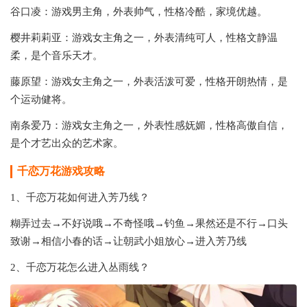
谷口凌：游戏男主角，外表帅气，性格冷酷，家境优越。
樱井莉莉亚：游戏女主角之一，外表清纯可人，性格文静温
柔，是个音乐天才。
藤原望：游戏女主角之一，外表活泼可爱，性格开朗热情，是
个运动健将。
南条爱乃：游戏女主角之一，外表性感妩媚，性格高傲自信，
是个才艺出众的艺术家。
千恋万花游戏攻略
1、千恋万花如何进入芳乃线？
糊弄过去→不好说哦→不奇怪哦→钓鱼→果然还是不行→口头
致谢→相信小春的话→让朝武小姐放心→进入芳乃线
2、千恋万花怎么进入丛雨线？