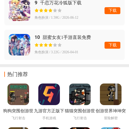
9
千恋万花冷狐版下载
下载
角色扮演 / 1.59G / 2026-06-12
10
甜蜜女友1手游直装免费
下载
角色扮演 / 3.22G / 2026-04-01
热门推荐
狗狗突围创游世
九游官方正版下
猫猫突围创游世
创游世界坤坤突
界
载
界
围小游戏
飞行射击
手机游戏
飞行射击
冒险解密