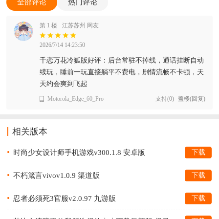
全部评论
热门评论
第 1 楼
江苏苏州 网友
2026/7/14 14:23:50
千恋万花冷狐版好评：后台常驻不掉线，通话挂断自动
续玩，睡前一玩直接躺平不费电，剧情流畅不卡顿，天
天约会爽到飞起
Motorola_Edge_60_Pro
支持
(
0
)
盖楼(回复)
相关版本
时尚少女设计师手机游戏v300.1.8 安卓版
下载
不朽箴言vivov1.0.9 渠道版
下载
忍者必须死3官服v2.0.97 九游版
下载