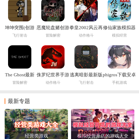
坤坤突围(创游
恶魔轮盘赌创游
拳皇2002风云再
修仙家族模拟器
世界)
版(创游世界)
起
6.2
飞行射击
冒险解密
动作格斗
模拟经营
The Ghost最新
侏罗纪世界手游
逃离暗影最新版
phigros下载安卓
版下载2026
(Jurassic World
1.307 版本
最新版2026
冒险解密
动作格斗
飞行射击
手机游戏
安装器)
最新专题
经营类游戏
模拟经营开店的游戏大全