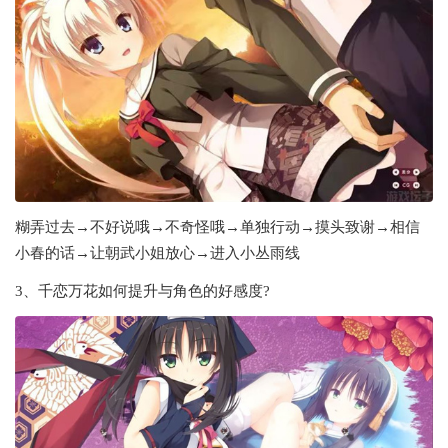
糊弄过去→不好说哦→不奇怪哦→单独行动→摸头致谢→相信
小春的话→让朝武小姐放心→进入小丛雨线
3、千恋万花如何提升与角色的好感度?