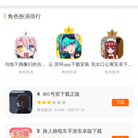
戏
(Dokimon: 
(Granblue)
带模拟器最新版
Quest)
下载(Kuuga 
Belt)
角色扮演排行
与地下偶像们的合宿生活手游
云·异环app下载安装
无出口公寓安卓下载汉化版2026
角色扮演
角色扮演
角色扮演
4
801号室下载正版
下载
角色扮演 / 64.0M / 2026-07-10
5
路人娘电车手游安卓版下载