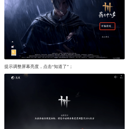
提示调整屏幕亮度，点击“知道了”；