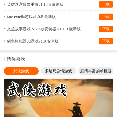
英雄迷宫冒险手游v1.1.45 最新版
下载
fate extella游戏v1.0.F 最新版
下载
文兰故事游戏(Vikings安装器)v1.1.9 最新版
下载
鳄鱼模拟器3d游戏v1.0 安卓版
下载
猜你喜欢
武侠游戏
多结局剧情游戏
剧情丰富的单机游
戏