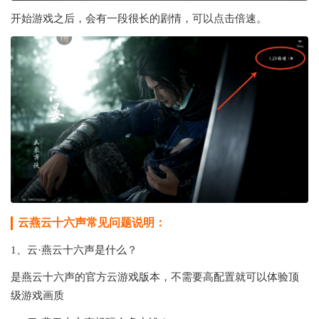
开始游戏之后，会有一段很长的剧情，可以点击倍速。
云燕云十六声常见问题说明：
1、云·燕云十六声是什么？
是燕云十六声的官方云游戏版本，不需要高配置就可以体验顶
级游戏画质