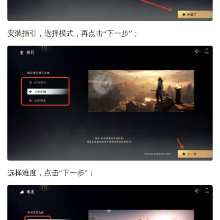
安装指引，选择模式，再点击“下一步”；
选择难度，点击“下一步”；