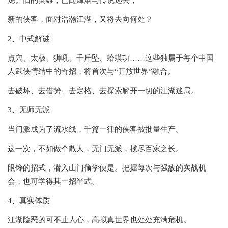
新的侠客，面对浩瀚江湖，又将去向何处？
2、中式解谜
点穴、太极、狮吼、千斤坠、蛤蟆功……这些独属于每个中国
人武侠情结中的奇招，将首次与“开放世界”融合。
去破坏、去借势、去定格、去探索解开一切的江湖迷局。
3、无师无派
当门派成为了流水线，千篇一律的侠客被批量生产。
这一次，不如做个散人，无门无派，揽尽百家之长。
眼馋的招式，潜入山门偷学便是。把握每次与强敌的实战机
会，也可学得其一招半式。
4、真实体质
江湖险恶的可不止人心，高拟真世界也处处充满危机。