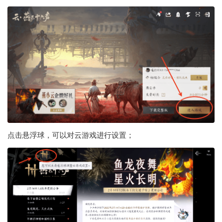
点击悬浮球，可以对云游戏进行设置；