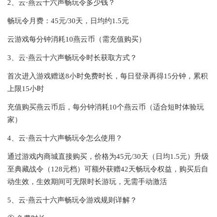
2、云·燕云十六声畅玩令多少钱？
‌畅玩令月费‌：45元/30天，日均约1.5元‌
云游戏每分钟消耗10燕云币（需充值购买）‌
3、云·燕云十六声畅玩令时长获取方式？
首次进入游戏赠送8小时免费时长，每日登录再得15分钟，累积
上限15小时‌
充值购买燕云币后，每分钟消耗10个燕云币（适合短时体验玩
家）‌
4、云·燕云十六声畅玩令怎么使用？
通过游戏内商城直接购买，价格为45元/30天（日均1.5元）‌升级
至典藏战令（128元档）可额外获赠42天畅玩令权益‌，购买后自
动生效，生效期间可无限时长游玩，无需手动激活‌
5、云·燕云十六声畅玩令游戏规则详解？