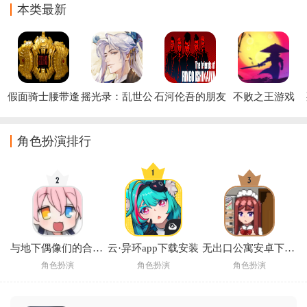
本类最新
假面骑士腰带逢
摇光录：乱世公
石河伦吾的朋友
不败之王游戏
魔时王驱动器手
主
们手机版(The 
游
friends of Ringo 
Ishikawa)
角色扮演排行
与地下偶像们的合宿生活手游
云·异环app下载安装
无出口公寓安卓下载汉化版2026
角色扮演
角色扮演
角色扮演