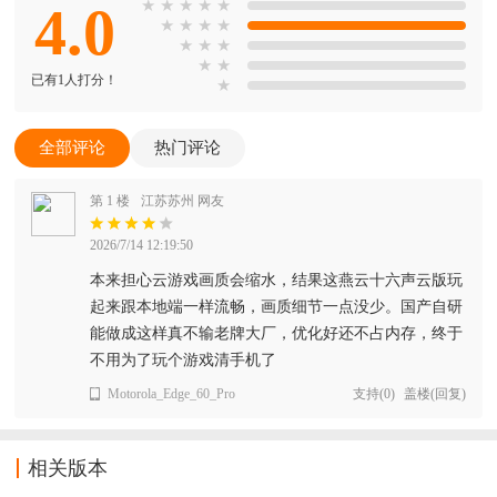
4.0
★
★
★
★
★
★
★
★
★
★
★
★
★
★
已有1人打分！
★
全部评论
热门评论
第 1 楼
江苏苏州 网友
2026/7/14 12:19:50
本来担心云游戏画质会缩水，结果这燕云十六声云版玩
起来跟本地端一样流畅，画质细节一点没少。国产自研
能做成这样真不输老牌大厂，优化好还不占内存，终于
不用为了玩个游戏清手机了
Motorola_Edge_60_Pro
支持
(
0
)
盖楼(回复)
相关版本