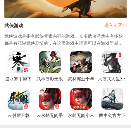
武侠游戏
进入专区>>
武侠游戏是指有武侠元素内容的游戏，众多武侠游戏中有多款
都是有江湖武侠剧情的，在这类游戏中玩家可以在游戏里感受
独属于江湖武侠的独特魅力和气质，也可以在指尖上就可以感
受纯粹的武侠世界，小编整理了超多好玩的
逆水寒手游下
武林侠影无限
武林霸业千年
大侠式人生2：
载官服
元宝下载
手游官方下载
开放江湖折相
思版
云射雕下载
云永劫无间手
永劫无间小米
曲中剑官方下
游
版下载安装
载安卓版手游