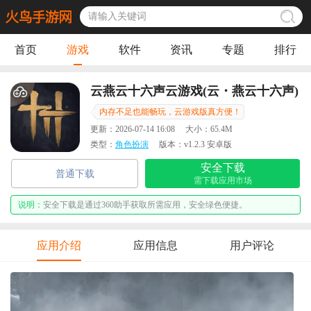
首页
游戏
软件
资讯
专题
排行
云燕云十六声云游戏(云・燕云十六声)
内存不足也能畅玩，云游戏版真方便！
更新：
2026-07-14 16:08
大小：
65.4M
类型：
角色扮演
版本：
v1.2.3 安卓版
安全下载
普通下载
需下载应用市场
说明：
安全下载是通过360助手获取所需应用，安全绿色便捷。
应用介绍
应用信息
用户评论