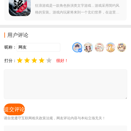
载游玩。
狂浪游戏是一款角色扮演类文字游戏，游戏采用简约风
格的安装。游戏内玩家将来到一个玄幻世界，在这里你
可以自由选择不同的职业，通过不同的玩法来不断提升
自己的实力，而且游戏中还有着丰富的剧情等待着你的
体验。对狂浪游戏感兴趣的玩家不要错过，欢迎大家在
用户评论
本站下载游玩。
昵称：
打分：
很好！
请自觉遵守互联网相关政策法规，网友评论内容与本站立场无关！