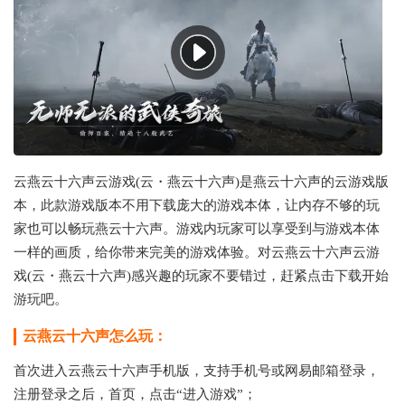
云燕云十六声云游戏(云・燕云十六声)是燕云十六声的云游戏版
本，此款游戏版本不用下载庞大的游戏本体，让内存不够的玩
家也可以畅玩燕云十六声。游戏内玩家可以享受到与游戏本体
一样的画质，给你带来完美的游戏体验。对云燕云十六声云游
戏(云・燕云十六声)感兴趣的玩家不要错过，赶紧点击下载开始
游玩吧。
云燕云十六声怎么玩：
首次进入云燕云十六声手机版，支持手机号或网易邮箱登录，
注册登录之后，首页，点击“进入游戏”；