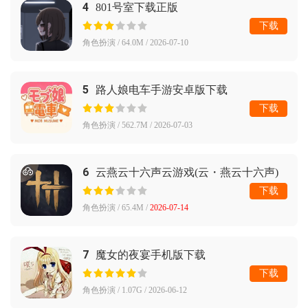
4
801号室下载正版
下载
角色扮演 / 64.0M / 2026-07-10
5
路人娘电车手游安卓版下载
下载
角色扮演 / 562.7M / 2026-07-03
6
云燕云十六声云游戏(云・燕云十六声)
下载
角色扮演 / 65.4M /
2026-07-14
7
魔女的夜宴手机版下载
下载
角色扮演 / 1.07G / 2026-06-12