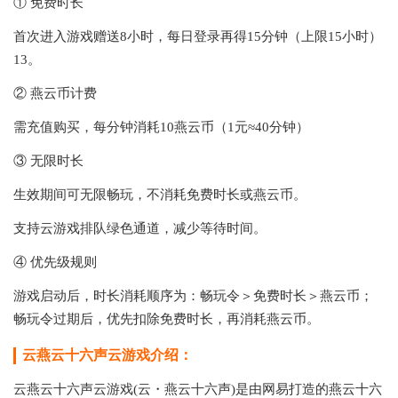
‌① 免费时长‌
首次进入游戏赠送8小时，每日登录再得15分钟（上限15小时）‌
13。
‌② 燕云币计费‌
需充值购买，每分钟消耗10燕云币（1元≈40分钟）‌
‌③ 无限时长‌
生效期间可无限畅玩，不消耗免费时长或燕云币‌。
支持云游戏排队绿色通道，减少等待时间‌。
④ 优先级规则‌
游戏启动后，时长消耗顺序为：‌畅玩令＞免费时长＞燕云币‌；
畅玩令过期后，优先扣除免费时长，再消耗燕云币‌。
云燕云十六声云游戏介绍：
云燕云十六声云游戏(云・燕云十六声)是由网易打造的燕云十六