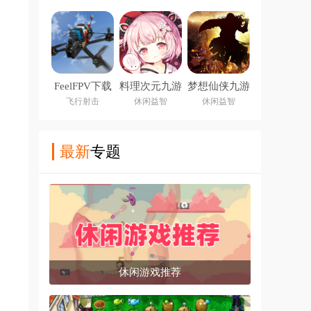
FeelFPV下载
料理次元九游
梦想仙侠九游
安装
版
版
飞行射击
休闲益智
休闲益智
最新
专题
休闲游戏推荐