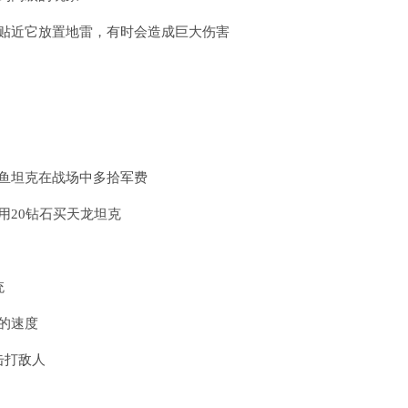
贴近它放置地雷，有时会造成巨大伤害
鱼坦克在战场中多拾军费
用20钻石买天龙坦克
统
的速度
击打敌人