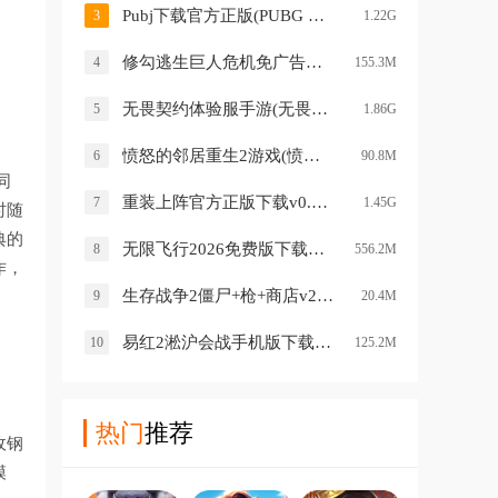
Pubj下载官方正版(PUBG MOBILE)v4.2.0 安卓版
3
1.22G
修勾逃生巨人危机免广告版(修勾逃生巨人危机（神瞳修改）)v1.0 安卓版
4
155.3M
无畏契约体验服手游(无畏契约：源能行动（体验服）)v1.1.0 最新版
5
1.86G
愤怒的邻居重生2游戏(愤怒的邻居：reborn)v0.5 最新版
6
90.8M
同
重装上阵官方正版下载v0.100.378 最新版
7
1.45G
时随
典的
无限飞行2026免费版下载安装v25.1.5 安卓版
8
556.2M
作，
生存战争2僵尸+枪+商店v2.3.10.4 安卓版
9
20.4M
易红2淞沪会战手机版下载v1.03 安卓版
10
125.2M
热门
推荐
敌钢
模