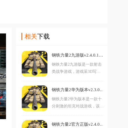
相关
下载
钢铁力量2九游版v2.4.0.1 最新版
钢铁力量2九游版是一款射击
类战争游戏，游戏采3D写实
风格。游戏内玩家可以选择各
种不同的坦克进入战场，体验
钢铁力量2华为版本v2.3.0.1 安卓版
一下炮火交战的刺激感，非常
钢铁力量2华为版本是一款十
真实。同时，在游戏中你还可
分刺激的坦克对战游戏，该版
以与你的好友一同开黑，组队
本是华为客户端，玩家可以直
战斗，对此款游戏感兴趣的玩
接用华为账号登录，进入游戏
家不要错过，赶紧点击下载开
钢铁力量2官方正版v2.4.0.1 安卓版
后还有很多专属福利等你来领