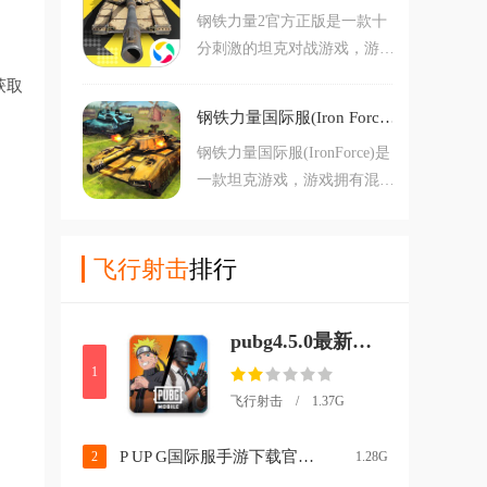
始游玩吧。
钢铁力量2官方正版是一款十
取哦，喜欢的朋友现在就来下
分刺激的坦克对战游戏，游戏
载！
敏感度高，在地图的任何一个
获取
角落都可以为你派出一支庞大
钢铁力量国际服(Iron Force)v8.032.104 最新版
的坦克部队，在钢铁力量2中
钢铁力量国际服(IronForce)是
沿袭了前作优秀的设计思想，
一款坦克游戏，游戏拥有混战
整体玩法十分简单易上手，同
模式、团队模式、谁找到归谁
时也增加了滑动视角、左键开
模式玩法，还拥有排名锦标
炮等玩法。喜欢的朋友欢迎前
赛，可以给予玩家超棒坦克游
飞行射击
排行
来下载体验！
戏体验。
pubg4.5.0最新版下载(PUBG MOBILE)v4.5.0 安卓版
1
飞行射击 / 1.37G
P UP G国际服手游下载官方正版(PUBG MOBILE)v4.3.0 安卓版
2
1.28G