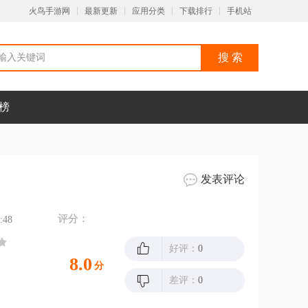
火鸟手游网
最新更新
应用分类
下载排行
手机站
榜
发表评论
评分：
:48
好评：
0
8.0
分
差评：
0