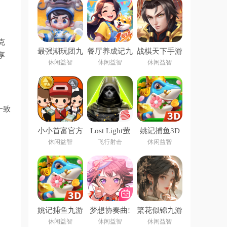
克
最强潮玩团九
餐厅养成记九
战棋天下手游
享
游版
游版
休闲益智
休闲益智
休闲益智
一致
小小首富官方
Lost Light萤
姚记捕鱼3D
版
火突击手游下
安卓版正版手
休闲益智
飞行射击
休闲益智
载国际服
游
姚记捕鱼九游
梦想协奏曲!
繁花似锦九游
账号登录版本
少女乐团派
版
休闲益智
休闲益智
休闲益智
对!九游版