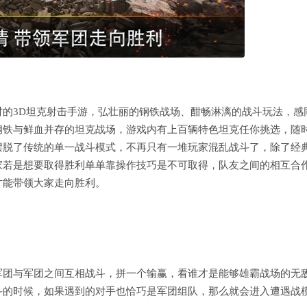
的3D坦克射击手游，弘壮丽的钢铁战场、酣畅淋漓的战斗玩法，感
钢铁与鲜血并存的坦克战场，游戏内有上百辆特色坦克任你挑选，随
摆脱了传统的单一战斗模式，不再只有一堆玩家混乱战斗了，除了经
家若是想要取得胜利单单靠操作技巧是不可取得，队友之间的相互合
才能带领大家走向胜利。
军团与军团之间互相战斗，拼一个输赢，看谁才是能够雄霸战场的无
斗的时候，如果遇到的对手也恰巧是军团组队，那么就会进入遭遇战