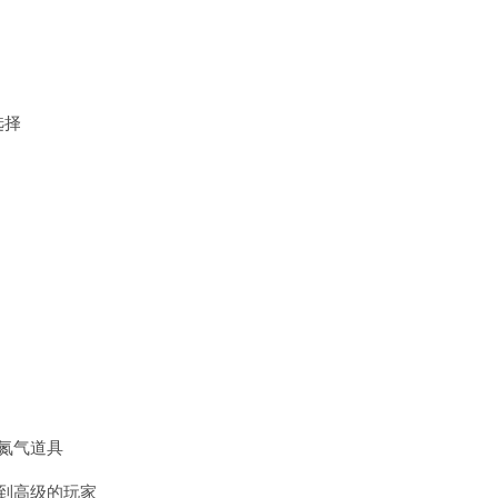
选择
氮气道具
到高级的玩家