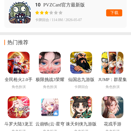
10
PVZCard官方最新版
下载
卡牌回合 / 114.0M / 2026-05-07
热门推荐
全民枪火2.0手
极限挑战3荣耀
仙国志九游版
JUMP：群星集
游
之战手游
结下载安装
角色扮演
角色扮演
卡牌回合
角色扮演
斗罗大陆3龙王
云崩铁(云·星穹
诛天剑侠九游版
花戎手游
传说官方版
铁道)