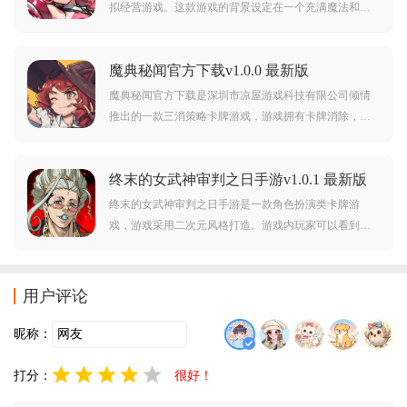
拟经营游戏。这款游戏的背景设定在一个充满魔法和科
技的世界中之，这个世界叫维斯大陆，玩家在游戏中扮
演的是魔法学院的院长，需要辅导学生展开冒险。游戏
魔典秘闻官方下载v1.0.0 最新版
中的玩法非常丰富，有魔法使养成，学院经营，剧情互
动和战斗，还是经典的回合制玩法，感兴趣的朋友不要
魔典秘闻官方下载是深圳市凉屋游戏科技有限公司倾情
错过。
推出的一款三消策略卡牌游戏，游戏拥有卡牌消除，元
素乱斗，角色养成，爽快战斗等等玩法特色，赶紧下载
魔典秘闻，一起前往魔法世界打怪闯关吧。
终末的女武神审判之日手游v1.0.1 最新版
终末的女武神审判之日手游是一款角色扮演类卡牌游
戏，游戏采用二次元风格打造。游戏内玩家可以看到各
种原作角色，而且全部都是原版声优，游戏中玩家可以
自由打造自己心仪的阵容，带领他们展开精彩的冒险。
对终末的女武神审判之日手游感兴趣的玩家不要错过，
用户评论
赶紧点击下载开始游玩吧。
昵称：
打分：
很好！