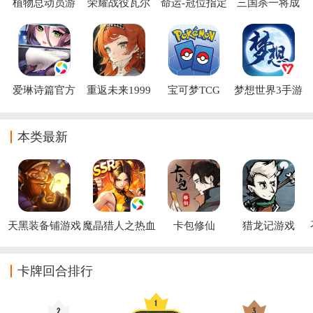
植物总动员游
荣耀战役瓦尔
命运-冠位指定
三国杀一将成
戏下载
哈拉的召唤
官方下载
名vivo渠道服
爱琳诗篇官方
重返未来1999
宝可梦TCG
梦想世界3手游
版
官方
Live官方最新
官方下载
版下载
(Pokemon TCG
本类最新
Live)
天黑装备铺游戏
魔晶猎人之热血
卡包修仙
猎龙记游戏
出击手游
(TapTap测试版)
卡牌回合排行