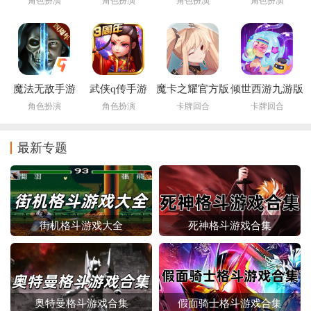
角色扮演
角色扮演
角色扮演
角色扮演
魔法无敌手游
武侠q传手游
魔卡之耀官方版
倾世西游九游版
角色扮演
角色扮演
卡牌回合
卡牌回合
最新专题
街机格斗游戏大全
死神格斗游戏合集
奥特曼格斗游戏合集
假面骑士格斗游戏合集