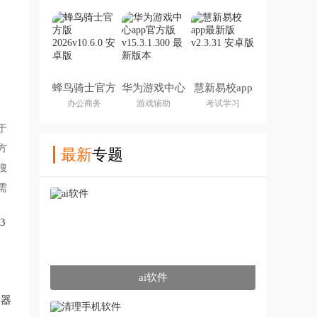
蜂鸟骑士官方
华为游戏中心
慧新易校app
版2026
app官方版
最新版
办公商务
游戏辅助
考试学习
于
方
最新
专题
搜
需
3
ai软件
点器