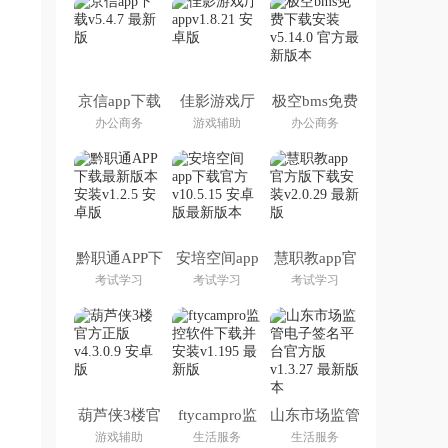
京信app下载
佳影游戏厅
极空bms免费
app
下载安装
办公商务
游戏辅助
办公商务
黔职通APP下
安培空间app
慧职教app官
载最新版本安
下载官方
方版下载安装
考试学习
考试学习
考试学习
装
葫芦侠3楼官
ftycampro监
山东市场监管
方正版
控软件下载并
电子签名平台
游戏辅助
生活服务
生活服务
安装
官方版