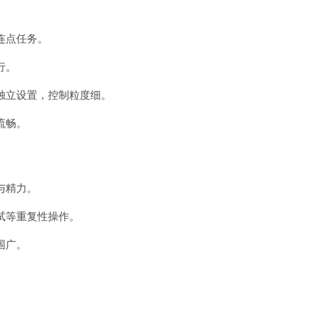
连点任务。
行。
独立设置，控制粒度细。
流畅。
与精力。
试等重复性操作。
围广。