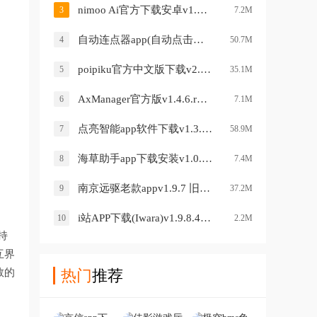
nimoo Ai官方下载安卓v1.0.0 中文版
3
7.2M
自动连点器app(自动点击器)v2.0.12 安卓版
4
50.7M
poipiku官方中文版下载v2.0.237 安卓版
5
35.1M
AxManager官方版v1.4.6.r336 最新版
6
7.1M
点亮智能app软件下载v1.3.6 官方正版
7
58.9M
海草助手app下载安装v1.0.0 正版
8
7.4M
南京远驱老款appv1.9.7 旧版本
9
37.2M
i站APP下载(Iwara)v1.9.8.4.5 官方版
10
2.2M
持
互界
数的
热门
推荐