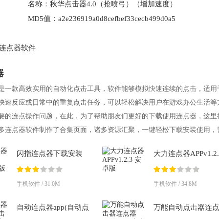
名称：
秋华点击器4.0（抢喷弓）（增加速度）
MD5值：
a2e236919a0d8cefbef33cecb499d0a5
连点器软件
器
是一款高效实用的自动化点击工具，软件能够模拟快速连续的点击，适用
快速反应或日常中的重复点击任务，可以轻松解决用户在游戏办公生活等
要的连点操作问题，在此，为了帮助朋友们更好的下载使用连点器，这里
多连点器软件制作了合集页面，诸多资源汇聚，一键轻松下载安装使用，
友赶紧
闪指连点器下载安装
大力连点器APPv1.2.
v3.2.5 安卓版
安卓版
手机软件 / 31.0M
手机软件 / 34.8M
自动连点器app(自动点
万能自动点击器连