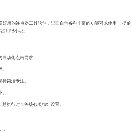
方便好用的连点器工具软件，里面自带各种丰富的功能可以使用 ，提
存占用很小哦。
的自动化点击需求。
程。
保持简洁专注。
小。
、总执行时长等核心项精细设置。