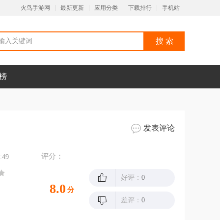
火鸟手游网
最新更新
应用分类
下载排行
手机站
榜
发表评论
评分：
:49
好评：
0
8.0
分
差评：
0