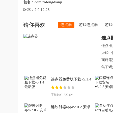
包名：
com.zidongdianji
版本：
2.0.12.28
猜你喜欢
连点器
游戏连点器
游戏
连点
连点器
游戏中
面所需
集了诸
要的朋
连点器免费版下载v5.1.4
最新版
手机软件 / 22.6M
键映射器appv2.0.2 安卓