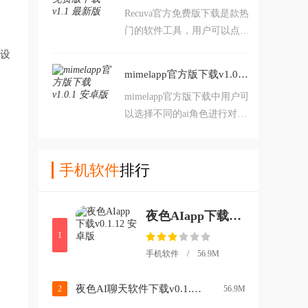
Recuva官方免费版下载是款热
设置体验，好用的软件实时更
门的软件工具，用户可以点击
新带来了超多选择，感兴趣的
屏幕来进行使用，超小的软件
小伙伴快来加入我们吧，千万
前设
占比带来了多种选择，快来根
不要错过！
mimelapp官方版下载v1.0.1 安卓版
据自己的需求来完成体验吧，
mimelapp官方版下载中用户可
免费的软件带来了不同的选
以选择不同的ai角色进行对话
择，喜欢的小伙伴快来加入我
互动，在这里主角就是你，可
们吧，千万不要错过！
以自由发挥聊天内容，里面的
角色每天都在更新，让你能够
手机软件
排行
拥有十足的新鲜感，想体验的
话来本站下载吧。
夜色AIapp下载v0.1.12 安卓版
1
手机软件 / 56.9M
夜色AI聊天软件下载v0.1.12 最新版
2
56.9M