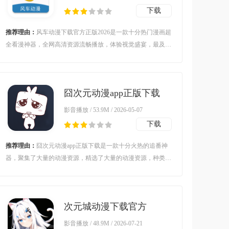
下载
推荐理由：
风车动漫下载官方正版2026是一款十分热门漫画超
全看漫神器，全网高清资源流畅播放，体验视觉盛宴，最及时
的新番放送，每季新动漫当然要第一时间看，喜欢的朋友可以
来下载。
囧次元动漫app正版下载
v1.5.6.8 官方版
影音播放 / 53.9M / 2026-05-07
下载
推荐理由：
囧次元动漫app正版下载是一款十分火热的追番神
器，聚集了大量的动漫资源，精选了大量的动漫资源，种类繁
多，应有尽有，满足了所有用户的需求。让你不再漫荒，有需
要的用户赶紧来本站下载吧。
次元城动漫下载官方
appv3.1.0 安卓版
影音播放 / 48.9M / 2026-07-21