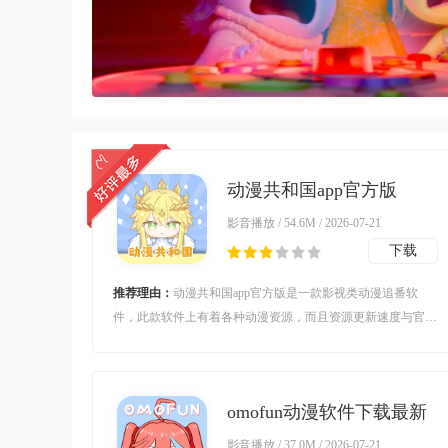
动漫共和国app官方版
v1.0.0.1 官方版
影音播放 / 54.6M / 2026-07-21
下载
推荐理由：
动漫共和国app官方版是一款影视类动漫追番软
件，此款软件上有着各种动漫资源，而且资源更新速度与官方
同步，画质清晰毫无卡顿，还有着投屏功能，十分好用。对动
漫共和国(omofun)感兴趣的用户欢迎在本站下载使用哦。
omofun动漫软件下载最新
版v1.0.5 安卓版
影音播放 / 37.0M / 2026-07-21