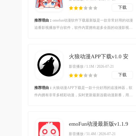
下载
推荐理由：
omofun动漫软件下载最新版是一款非常好用的动漫
追番影视播放平台软件，软件内置拥有超多全面的动漫影视资
源供大家挑选观看，汇集了全网所有日漫、剧场版动漫、经典
番剧，奇幻、热血、穿越、战斗、搞笑等等，并且全部都高清
不卡顿，感兴趣的小伙伴赶紧来本站下载试试吧。
火狼动漫APP下载v1.0 安
卓版
影音播放 / 1.1M / 2026-07-21
下载
推荐理由：
火狼动漫APP下载是一款十分好用的追漫神器，软
件内拥有非常多精彩动漫，实时更新最新连载动漫新番，用户
可以通过本软件选择自己喜欢的动漫免费观看，高清顺畅，观
看更自在。
emoFun动漫最新版v1.1.9
安卓版
影音播放 / 51.4M / 2026-07-21