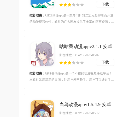
下载
推荐理由：
CliCli动漫app是一款专门针对二次元爱好者而开发
的动漫视频软件。软件为广大网友提供了丰富的动画资源，汇
聚了很多站点上正版的动漫资源，各种热门动漫随你去选择，
在观看的时候还可以发送弹幕互动，软件支持对动漫资源下
载，也支持黑暗模式，是超好用的追番神器。
咕咕番动漫appv2.1.1 安卓
版
影音播放 / 36.4M / 2026-05-07
下载
推荐理由：
咕咕番动漫app是一个不错的动漫视频播放平台！
本软件采用清新的界面，让用户爱不释手。用户可以通过手机
客户端随点随看，时间自由掌握。该软件能够全自动实时更新
动漫，动漫新番一网打尽。
当鸟动漫appv1.5.4.9 安卓
版
影音播放 / 31.9M / 2026-05-12