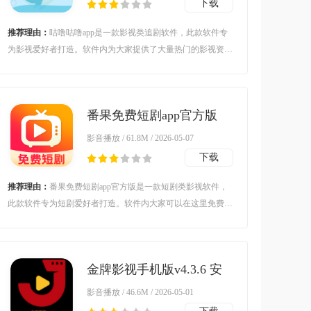
下载
推荐理由：
咕噜咕噜app是一款影视类追剧软件，此款软件专
为影视爱好者打造。软件内为大家提供了大量热门的影视资
源，而且在这里你还可以体验到完美的画质，给大家带来极致
的观影体验。对咕噜咕噜app感兴趣的用户不要错过，欢迎大
家在本站下载使用。
番果免费短剧app官方版
v1.1.5 最新版
影音播放 / 61.8M / 2026-05-07
下载
推荐理由：
番果免费短剧app官方版是一款短剧类影视软件，
此款软件专为短剧爱好者打造。软件内大家可以在这里免费观
看各种不同类型的短剧，而且还可以边看短剧边赚金币，十分
好用。对番果免费短剧app官方版感兴趣的用户不要错过，欢
迎大家在本站下载使用。
金牌影视手机版v4.3.6 安
卓版
影音播放 / 46.6M / 2026-05-01