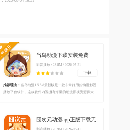
026-08-04 10:51
当鸟动漫下载安装免费
v1.5.5.8 安卓版
影音播放 / 28.8M / 2026-07-21
下载
推荐理由：
当鸟动漫1.5.5.8最新版是一款非常好用的动漫影视
播放平台软件，这款软件内置拥有海量的动漫影视资源供大家
挑选观看，类型多样，你可以在其中进行免费的观看，而且每
天都会实时更新，给大家一个非常好的观影体验，感兴趣的小
伙伴，欢迎大家来本站下载使用。
囧次元动漫app正版下载无
广告v1.5.8.0 官方版
影音播放 / 70.9M / 2026-05-11