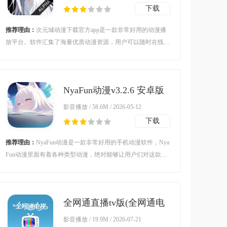
下载
推荐理由：
次元城动漫下载官方app是一款非常好用的动漫播
放平台。软件汇集了海量优质动漫资源，用户可以随时在线观
看，一键轻松获取各种热门动漫资源，无论是国漫、日漫、韩
漫这里都能找到，喜欢的用户快来下载使用吧。
NyaFun动漫v3.2.6 安卓版
影音播放 / 58.6M / 2026-05-12
下载
推荐理由：
NyaFun动漫是一款非常好用的手机动漫软件，Nya
Fun动漫里面有着各种类型动漫，绝对能够让用户们对这款软
件超级的满意，各种动漫资源在这里统统都有，在这里没有任
何的广告用户们可以放心的观看各种动漫！
全网通直播tv版(全网通电
视(安卓4))v1.0 最新版
影音播放 / 19.9M / 2026-07-21