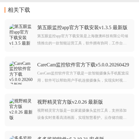
相关下载
第五眼监控app官方下载安装v1.3.5 最新版
第五眼监控app官方下载安装是上海微澳科技有限公司倾
情推出的一款智能运营工具，软件拥有协同，工作台，
我的等板块，涵盖了视频监控，线上考评，现场巡检，
工单系统，门店报告等功能，需要的朋友欢迎前来下载
CareCam监控软件官方下载v5.0.0.20260429
使用。
最新版
CareCam监控软件官方下载是一款智能摄像头手机配套应
用，软件可以帮助用户手机连接摄像头，实现实时视频
监控，录像回放，参数设置等等功能，可以助力用户更
智慧管理及使用摄像头，更好的安防监控，需要的朋友
视野精灵官方版v2.0.26 最新版
赶紧前来下载使用吧。
视野精灵官方版是一款家庭摄像头监控工具，支持添加
设备实时查看高清画面，实现智慧看护。云存储功能安
全保存录像，专属客服在线解答问题。随时随地守护家
园，让监控更智能、更安心。有需要的朋友快来下载使
用吧！