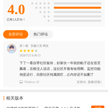
4.0
★
★
★
★
★
★
★
★
★
★
★
★
★
★
已有1人打分！
★
全部评论
热门评论
第 1 楼
安徽六安 网友
2026/7/21 6:49:15
下了一看自带社区板块，好家伙一年前的帖子还在首页
飘着，压根没人说话，这社区开着有啥用啊。监控功能
倒是还行，但那社区纯属摆烂，占内存还不如删了
Windows 10
支持
(
0
)
盖楼(回复)
相关版本