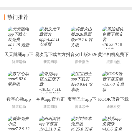
17pormax区别
热门推荐
天天跳绳app下
易次元下载官方
抖音火山版2026
黄油相机免费下
载安装免费
app
最新版
载安装
健康运动
新闻阅读
影音播放
摄影拍照
数字心动app
夸克app官方正
宝宝巴士app下
KOOK语音下载
版下载
载安装
安装
健康运动
新闻阅读
育儿亲子
通讯社交