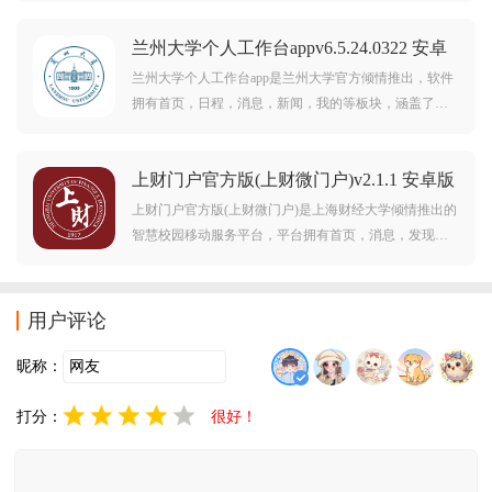
予师生更智慧便捷校园体验，需要的朋友欢迎前来下载
兰州大学个人工作台appv6.5.24.0322 安卓
使用。
版
兰州大学个人工作台app是兰州大学官方倾情推出，软件
拥有首页，日程，消息，新闻，我的等板块，涵盖了丰
富的功能及服务，可以助力师生更好的校园生活学习工
作等等，给予用户更智慧校园体验，需要的朋友欢迎前
上财门户官方版(上财微门户)v2.1.1 安卓版
来下载使用。
上财门户官方版(上财微门户)是上海财经大学倾情推出的
智慧校园移动服务平台，平台拥有首页，消息，发现，
我的等板块，涵盖了师生校园生活学习工作所需的方方
面面，可以给予师生更智慧便捷校园体验，上财门户，
微门户在身边，行走校园在指尖。
用户评论
昵称：
打分：
很好！