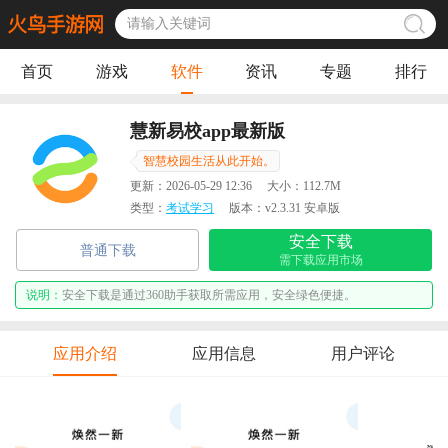
首页
游戏
软件
资讯
专题
排行
慧新易校app最新版
智慧校园生活从此开始。
更新：
2026-05-29 12:36
大小：
112.7M
类型：
考试学习
版本：
v2.3.31 安卓版
安全下载
普通下载
需下载应用市场
说明：
安全下载是通过360助手获取所需应用，安全绿色便捷。
应用介绍
应用信息
用户评论