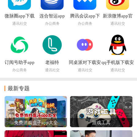
微脉圈app下载
连合智运app
腾讯会议app下
新浪微博app官
安装
载免费安装手机
方下载安装免费
通讯社交
办公商务
办公商务
通讯社交
版
最新版
订阅号助手app
老福特
同桌派对下载安
qq手机版下载安
官方正版
app(LOFTER)
装手机版
装2026最新版
办公商务
通讯社交
通讯社交
通讯社交
最新专题
免费游戏盒子app大全
游戏工具