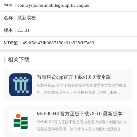
包名：com.synjones.mobilegroup.ECampus
名称：慧新易校
版本：2.3.31
MD5值：49df5fc43fb9087156e31a528fff7a63
相关下载
智慧科贸app官方下载v1.0.9 安卓版
智慧科贸app官方下载是德阳科贸职业学院官方倾情推出
的一款智慧校园平台，平台拥有资讯，消息，服务，校
友圈，我的等板块，覆盖了校园生活学习工作等方方面
面，可以助力师生畅享更智慧校园，智慧科贸，智慧赋
MyEdUHK官方正版下载v6.0.0 最新版本
能，学校一网通办。
MyEdUHK官方正版下载是香港教育大学官方倾情推出的
智慧校园移动应用，软件拥有丰富的校园功能及服务，
覆盖了师生在校工作学习生活所需的方方面面，可以给