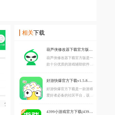
相关
下载
葫芦侠修改器下载官方版v4.4.1.1.1 安卓版
葫芦侠修改器下载官方版是一
款十分优质的游戏辅助软件。
这款软件中提供了非常多的游
戏资源下载服务，而且软件中
好游快爆官方下载v1.5.8.107 最新版
还有各种各样的丰富类型的社
好游快爆官方下载是一款游戏
区，用户可以在其中进行交流
爱好者必备的社区平台，该平
一些游戏攻略，玩机教程啥
台可以抢先体验内测新游，发
的。与志同道合的朋友进行交
现各类新奇好玩的手游，掌握
流是一件非常不错的事情，感
4399小游戏官方下载(4399游戏盒)v9.5.0.55 手机版
排行榜动态。可发表真实评