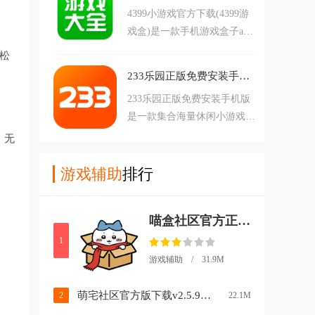
兴趣的朋友快来下载体验吧。
4399小游戏官方下载(4399游
价、共建交流社区，与开发者
戏盒)是一款手机游戏盒子ap
直接互动，获取攻略、工具和
p，这里有超多好玩的小游
最新爆料，一站式满足你的所
松
戏，每天还会更新排行榜，让
有游戏需求。感兴趣的朋友赶
233乐园正版免费安装手机版v4.84.0.0 最新版
大家可以在里面更好的找到热
快下载吧！
233乐园正版免费安装手机版
门的游戏，同时我们第一次注
是一款集合海量休闲小游戏与
册还会有新人奖励哦，用户还
热门手游的免费平台。提供即
可以进行好友互动交流、游戏
，无
点即玩、免安装体验，涵盖解
圈讨论求助等等，欢迎下载使
压、益智、竞技、角色扮演等
游戏辅助
排行
用！
多种类型。每日更新推荐，社
区互动活跃，是轻松畅享游戏
喵盒社区官方正版下载v2.1.0 安卓版
乐趣的宝藏App。感兴趣的朋
友可千万不要错过了，赶紧来
1
下载吧！
游戏辅助 / 31.9M
萌宅社区官方版下载v2.5.9 手机版
2
22.1M