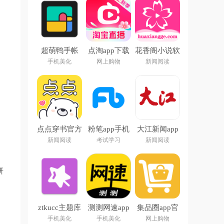
超萌鸭手帐
点淘app下载
花香阁小说软
app
官方下载
件免费阅读下
手机美化
网上购物
新闻阅读
载
点点穿书官方
粉笔app手机
大江新闻app
下载安装
客户端
下载安装最新
新闻阅读
考试学习
新闻阅读
版
研
ztkucc主题库
测测网速app
集品圈app官
安卓仿苹果
方下载
手机美化
手机美化
网上购物
app