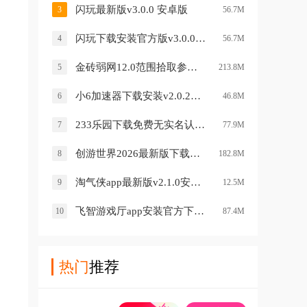
闪玩最新版v3.0.0 安卓版
3
56.7M
闪玩下载安装官方版v3.0.0 安卓版
4
56.7M
金砖弱网12.0范围拾取参数v12.0 安卓版
5
213.8M
小6加速器下载安装v2.0.21.4 安卓版
6
46.8M
233乐园下载免费无实名认证233乐园v4.84.0.0 最新版
7
77.9M
创游世界2026最新版下载安装v1.77.0 安卓版
8
182.8M
淘气侠app最新版v2.1.0安卓版
9
12.5M
飞智游戏厅app安装官方下载v7.2.10.7 手机版最新版
10
87.4M
热门
推荐