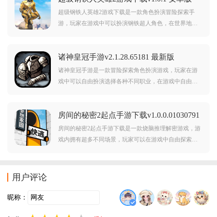
超级钢铁人英雄2游戏下载是一款角色扮演冒险探索手
游，玩家在游戏中可以扮演钢铁超人角色，在世界地图
中冒险探索，挑战各种任务，还有很多恶棍等你收拾，
驾驶各种酷炫赛车随意游玩。
诸神皇冠手游v2.1.28.65181 最新版
诸神皇冠手游是一款冒险探索角色扮演游戏，玩家在游
戏中可以自由扮演选择各种不同职业，在游戏中自由冒
险探索，不断升级战斗，获得各种奖励道具和装备，各
种关卡和剧情等你触发挑战，游戏的玩法也很有创意，
房间的秘密2起点手游下载v1.0.0.01030791
无论是主线还是主线之外的玩法都非常不错。
安卓版
房间的秘密2起点手游下载是一款烧脑推理解密游戏，游
戏内拥有超多不同场景，玩家可以在游戏中自由探索发
现各种线索和道具，解开各种机关和谜题，沉浸式体验
丰富的剧情，快来下载体验吧。
用户评论
昵称：