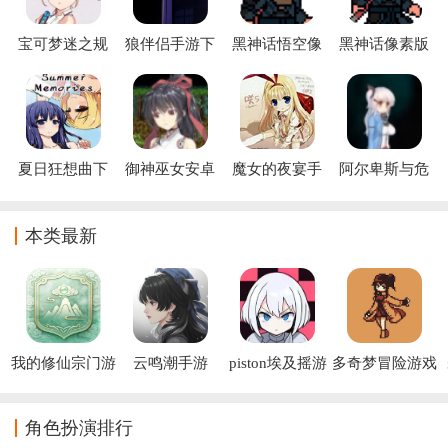
宝可梦迷之规
狼伴侣手游下
黑神话悟空像
黑神话像素版
则下载
载安装(狼伴
素版6.0版本
下载手机版
(Pokémon
侣：恐怖狼人)
(黑神话像素
UNITE)
版)
夏日狂想曲下
御神巫女安卓
魔女的夜宴手
阿尔卑斯与危
载
汉化版手机下
机版下载
险森林手机版
载
汉化官方下载
本类最新
我的修仙宗门游
云鸣潮手游
piston埃及摇游
多奇梦冒险游戏
戏
戏
(Dokimon: 
Quest)
角色扮演排行