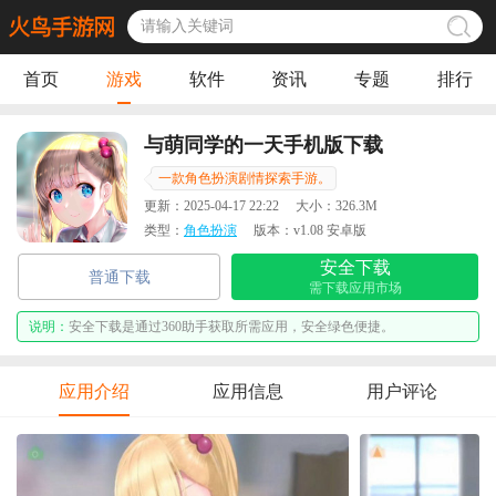
首页
游戏
软件
资讯
专题
排行
与萌同学的一天手机版下载
(OshikakeShoujo)
一款角色扮演剧情探索手游。
更新：
2025-04-17 22:22
大小：
326.3M
类型：
角色扮演
版本：
v1.08 安卓版
安全下载
普通下载
需下载应用市场
说明：
安全下载是通过360助手获取所需应用，安全绿色便捷。
应用介绍
应用信息
用户评论