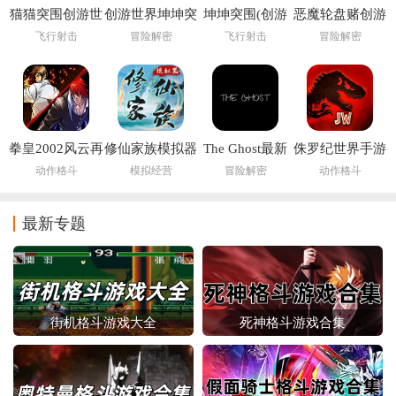
猫猫突围创游世
创游世界坤坤突
坤坤突围(创游
恶魔轮盘赌创游
界
围小游戏
世界)
版(创游世界)
飞行射击
冒险解密
飞行射击
冒险解密
拳皇2002风云再
修仙家族模拟器
The Ghost最新
侏罗纪世界手游
起
6.2
版下载2026
(Jurassic World
动作格斗
模拟经营
冒险解密
动作格斗
安装器)
最新专题
街机格斗游戏大全
死神格斗游戏合集