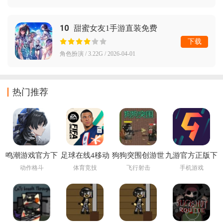
10
甜蜜女友1手游直装免费
下载
角色扮演 / 3.22G / 2026-04-01
热门推荐
鸣潮游戏官方下
足球在线4移动
狗狗突围创游世
九游官方正版下
载
版下载安装
界
载
动作格斗
体育竞技
飞行射击
手机游戏
(FIFA Online 4
M)