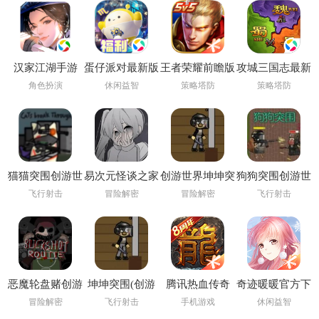
汉家江湖手游
蛋仔派对最新版
王者荣耀前瞻版
攻城三国志最新
本
体验服下载
版
角色扮演
休闲益智
策略塔防
策略塔防
猫猫突围创游世
易次元怪谈之家
创游世界坤坤突
狗狗突围创游世
界
下载正版官方手
围小游戏
界
飞行射击
冒险解密
冒险解密
飞行射击
机版
恶魔轮盘赌创游
坤坤突围(创游
腾讯热血传奇
奇迹暖暖官方下
版(创游世界)
世界)
载最新版
冒险解密
飞行射击
手机游戏
休闲益智