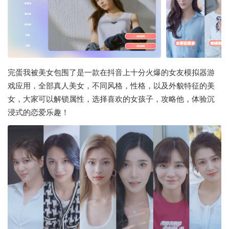
完蛋我被美女包围了是一款在抖音上十分火爆的女友模拟器游
戏应用，全部真人美女，不同风格，性格，以及外貌特征的美
女，大家可以解锁属性，选择喜欢的女孩子，攻略他，体验沉
浸式的恋爱乐趣！