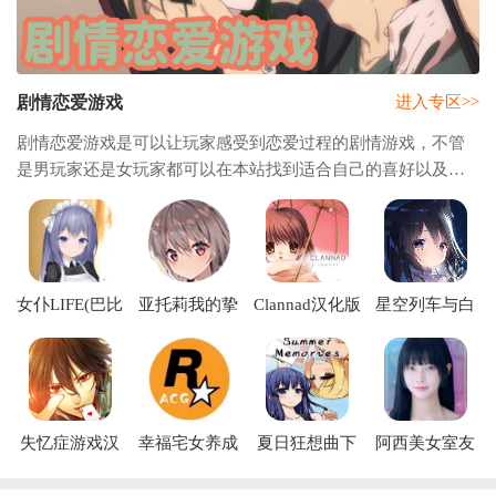
剧情恋爱游戏
进入专区>>
剧情恋爱游戏是可以让玩家感受到恋爱过程的剧情游戏，不管
是男玩家还是女玩家都可以在本站找到适合自己的喜好以及自
己喜欢的题材的剧情恋爱游戏，不管是末日背景还是现代都市
或者是奇幻穿越类型的剧情恋爱主题的游戏都可以找到，游戏
为了让玩家有更好的游戏体验还有多个结局，让玩家感受一个
选择就可以决定不同结局的奇妙感受。
女仆LIFE(巴比
亚托莉我的挚
Clannad汉化版
星空列车与白
伦汉化组)游戏
爱时光安卓汉
(CLANNAD光
的旅行游戏
化版(ATRI -My
芒守护的小镇)
dear moments-)
失忆症游戏汉
幸福宅女养成
夏日狂想曲下
阿西美女室友
化版(Amnesia
方法体验版
载
竟然游戏(Five
P)
Hearts Under