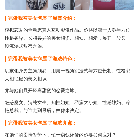
完蛋我被美女包围了游戏介绍：
模拟恋爱的全动态真人互动影像作品。你将以第一人称与六位
性格各异、长相各异的美女相识、相知、相爱，展开一段又一
段沉浸式甜蜜之旅。
完蛋我被美女包围了游戏特色：
玩家化身男主角顾易，用第一视角沉浸式与六位长相、性格都
大相径庭的美女相识
并与她们展开轻喜甜蜜的恋爱之旅。
魅惑魔女、清纯女生、知性姐姐、刁蛮大小姐、性感辣妈、冷
艳总裁，与谁走到最后，由你来决定。
完蛋我被美女包围了游戏亮点：
在她们的柔情攻势下，忙于赚钱还债的你要如何应对？