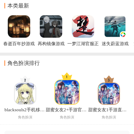
One Roof)
本类最新
春逝百年抄游戏
再构镜像游戏
一梦江湖官服正
迷失蔚蓝游戏
版下载
角色扮演排行
blacksouls2手机移植(黑暗灵魂2冷狐版)
甜蜜女友2+手游官方正版下载安卓
甜蜜女友1手游直装免费
角色扮演
角色扮演
角色扮演