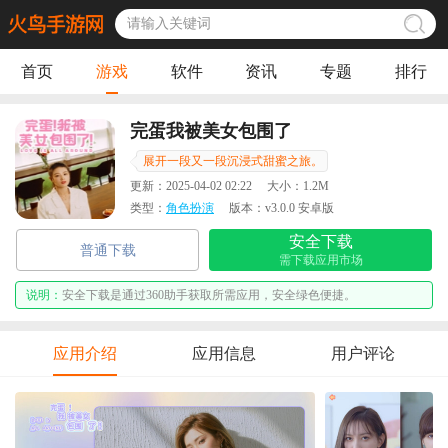
首页
游戏
软件
资讯
专题
排行
完蛋我被美女包围了
展开一段又一段沉浸式甜蜜之旅。
更新：
2025-04-02 02:22
大小：
1.2M
类型：
角色扮演
版本：
v3.0.0 安卓版
安全下载
普通下载
需下载应用市场
说明：
安全下载是通过360助手获取所需应用，安全绿色便捷。
应用介绍
应用信息
用户评论