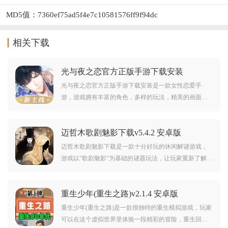
MD5值：7360ef75ad5f4e7c10581576ff9f94dc
相关下载
光与夜之恋官方正版手游下载安装
v1.8.0810 最新版
光与夜之恋官方正版手游下载安装是一款女性恋爱手
游，游戏拥有丰富的角色，多样的玩法，精美的画面，
多线结局，可以给予玩家丰富有趣的游戏乐趣及体验。
迈哲木歌剧魅影下载v5.4.2 安卓版
迈哲木歌剧魅影下载是一款十分好玩的休闲解谜游戏，
游戏以“歌剧魅影”为基础的谜题玩法，让玩家重新了解和
解释迈折木的故事。亲自体验“歌剧魅影”中的隐藏故事，
解读更多的惊喜。
重生少年(重生之路)v2.1.4 安卓版
重生少年(重生之路)是一款很独特的重生模拟游戏，玩家
可以在这个虚拟世界里体验一段精彩的冒险，重生回少