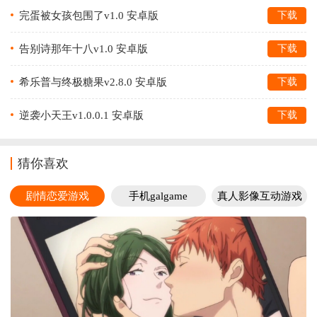
完蛋被女孩包围了v1.0 安卓版
下载
告别诗那年十八v1.0 安卓版
下载
希乐普与终极糖果v2.8.0 安卓版
下载
逆袭小天王v1.0.0.1 安卓版
下载
猜你喜欢
剧情恋爱游戏
手机galgame
真人影像互动游戏