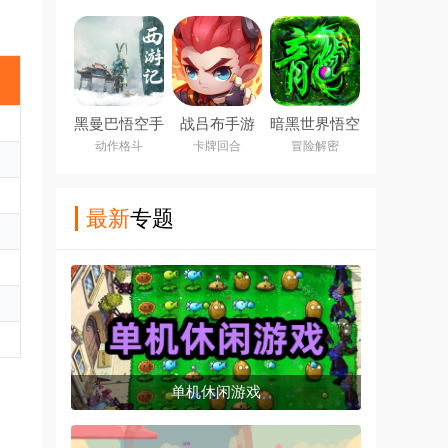
黑曼巴悟空手
战吕布手游
暗黑世界悟空
机版
官方版
动作格斗
卡牌回合
冒险解密
最新
专题
单机休闲游戏