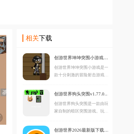
相关
下载
创游世界坤坤突围小游戏v1.77.0 安卓版
创游世界坤坤突围小游戏是一
款十分刺激的冒险射击游戏，
玩家在游戏中控制游戏角色进
行一系列的冒险战斗，游戏操
创游世界狗头突围v1.77.0 安卓版
作十分简单，喜欢的朋友欢迎
创游世界狗头突围是一款由玩
前来下载体验！坤坤突围游戏
家自制的暗区突围游戏。玩家
官方版简介：1、没有固定的
将在游戏中扮演cheems，选择
角色交互和自定义地图，带来
各种各样的武器，来进行射击
最爽的射击对决。2、可以获
创游世界2026最新版下载安装v1.77.0 安卓版
战斗，游戏画风搞笑，玩法有