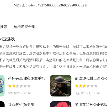
MD5值：
c4e7649275893d53a3692a9a083c521f
推荐
枪战游戏合集
射击游戏
击游戏是一类很好玩并且很容易上手的射击游戏，游戏可以带给玩家全新
的射击游戏的感觉，这类游戏基本和吃鸡没什么关系，但是游戏的胜利的
不多的就是通关然后活到最后，当然最好的进攻就是防守，所以你可以好
里进行战斗，游戏的类型有很多，小编在这里将好玩的一些单机射击游戏
来，欢
茶杯头dlc甜蜜终章手机
前线1942射击游戏v5
版下载(Cuphead
安卓版
Mobile)v0.6.1 安卓版
冒险解密 / 239.3M
飞行射击 / 1,020.0M
致命解药(致命狙
黎明前20分钟正式