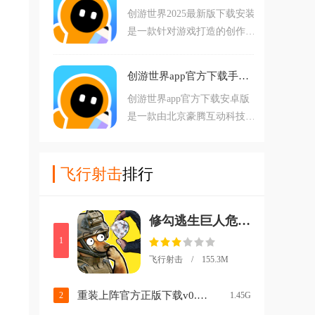
得特殊的能力和
创游世界2025最新版下载安装
趣，战斗刺激，十分适合玩家
是一款针对游戏打造的创作平
游戏，快来本站进行中下载
台，软件内拥有非常多功能，
吧。创游世界狗头突围游戏介
冒
可以让用户在平台上创作各种
绍：狗头突围游戏是一款以搞
创游世界app官方下载手机版v1.77.0 安卓版
属于自己的有趣游戏。喜欢的
笑为主题的射击
创游世界app官方下载安卓版
朋友欢迎前来下载体验。创游
是一款由北京豪腾互动科技有
世界官方正版简介：不会编
限责任公司推出的游戏创作软
程、不会绘画也能做出好玩的
件，软件内拥有非常多功能，
作品！这里还有众多的小伙
可以让用户在平台上创作各种
飞行射击
排行
伴，等着体验你的
属于自己的有趣游戏，自由开
发想像，帮助用户使用各种联
修勾逃生巨人危机免广告版(修勾逃生巨人危机（神瞳修改）)v1.0 安卓版
动功能。
1
飞行射击 / 155.3M
重装上阵官方正版下载v0.100.378 最新版
2
1.45G