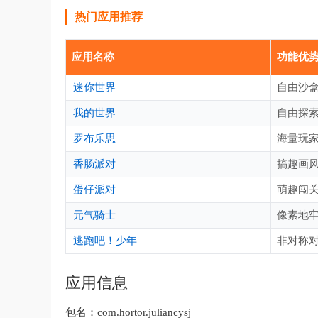
热门应用推荐
应用名称
功能优
迷你世界
自由沙
我的世界
自由探
罗布乐思
海量玩
香肠派对
搞趣画
蛋仔派对
萌趣闯
元气骑士
像素地
逃跑吧！少年
非对称
应用信息
包名：
com.hortor.juliancysj