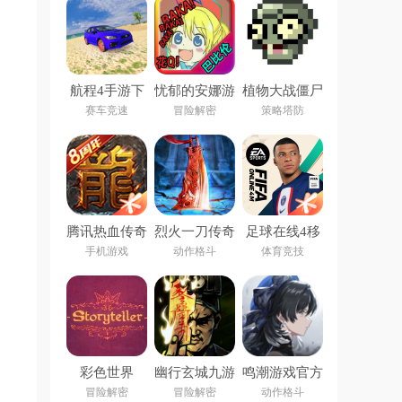
航程4手游下
忧郁的安娜游
植物大战僵尸
载安装
戏
像素版手机下
赛车竞速
冒险解密
策略塔防
(Voyage 4)
载安装
(PixelPvZ)
腾讯热血传奇
烈火一刀传奇
足球在线4移
手游
动版下载安装
手机游戏
动作格斗
体育竞技
(FIFA Online
4 M)
彩色世界
幽行玄城九游
鸣潮游戏官方
storyteller下
版
下载
冒险解密
冒险解密
动作格斗
载最新版安装