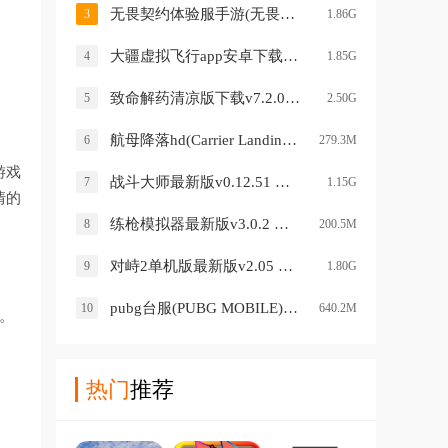
无畏契约体验服手游(无畏契约：源能行动（体验服）)v1.1.0 最新版
3
1.86G
大疆虚拟飞行app安卓下载(DJI Virtual Flight)v1.0 安卓版
4
1.85G
致命解药清凉版下载v7.2.0 手机版
5
2.50G
航母降落hd(Carrier Landings)v4.3.7 安卓版
6
279.3M
游戏
战斗大师最新版v0.12.51 安卓版
7
1.15G
情的
练枪模拟器最新版v3.0.2 安卓版
8
200.5M
对峙2单机版最新版v2.05 安卓版
9
1.80G
pubg台服(PUBG MOBILE)v2.1.0 安卓版
10
640.2M
。
热门
推荐