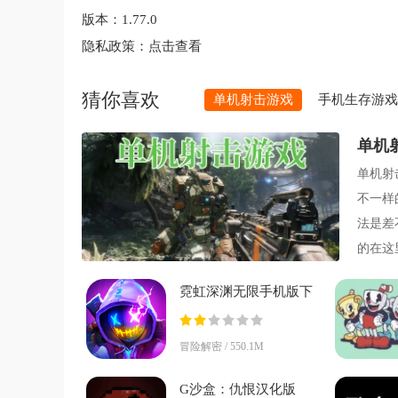
版本：
1.77.0
隐私政策：
点击查看
猜你喜欢
单机射击游戏
手机生存游戏
单机
单机射
不一样
法是差
的在这
理了出
霓虹深渊无限手机版下
载v1.101.1.33 安卓版
冒险解密 / 550.1M
G沙盒：仇恨汉化版