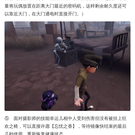
量将玩偶放置在距离大门最近的密码机，这样剩余耐久度还可
以靠近大门，在大门通电时直接开门。）
⑤ 面对摄影师的技能幸运儿相中人受到伤害但没有被挂上狂
欢之椅，可以直接许愿【忘忧之香】，等待镜像快结束的最后
几秒使用，重新恢复健康状态。