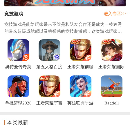
竞技游戏
进入专区>>
竞技游戏是能给玩家带来不管是和队友合作还是成为一枝独秀
的带来超级成就感以及荣誉感的竞技刺激感，这类游戏玩家们
都有一个共同的目标以及同样要取得的荣耀，游戏里玩家处于
其中一个阵营，你要全力以赴，让你所处的
奥特曼传奇英
第五人格百度
王者荣耀前瞻
王者荣耀国际
雄反空存档
版下载安装
版体验服下载
服官方下载手
2026最新版
机版(Honor of
Kings)
单挑篮球2026
王者荣耀宇宙
英雄联盟手游
Ragdoll
最新版游戏下
服
电竞客户端
Runners游戏最
载
新版下载
本类最新