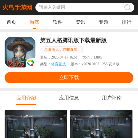
首页
游戏
软件
资讯
专题
排行
第五人格腾讯版下载最新版
亲眼所见，亦非真实。
更新：
2026-04-17 16:51
大小：
1.89G
类型：
体育竞技
版本：
v2026.0107.1256 安卓版
立即下载
应用介绍
应用信息
用户评论