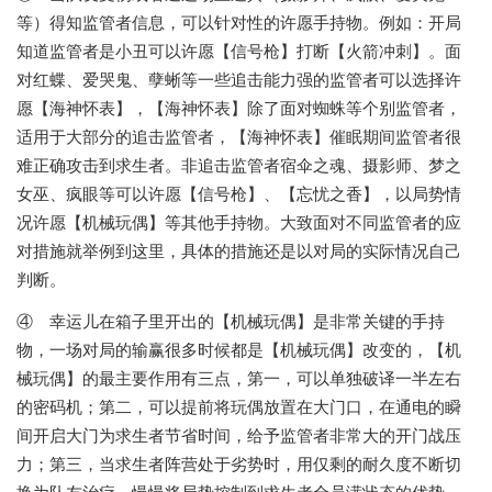
等）得知监管者信息，可以针对性的许愿手持物。例如：开局
知道监管者是小丑可以许愿【信号枪】打断【火箭冲刺】。面
对红蝶、爱哭鬼、孽蜥等一些追击能力强的监管者可以选择许
愿【海神怀表】，【海神怀表】除了面对蜘蛛等个别监管者，
适用于大部分的追击监管者，【海神怀表】催眠期间监管者很
难正确攻击到求生者。非追击监管者宿伞之魂、摄影师、梦之
女巫、疯眼等可以许愿【信号枪】、【忘忧之香】，以局势情
况许愿【机械玩偶】等其他手持物。大致面对不同监管者的应
对措施就举例到这里，具体的措施还是以对局的实际情况自己
判断。
④ 幸运儿在箱子里开出的【机械玩偶】是非常关键的手持
物，一场对局的输赢很多时候都是【机械玩偶】改变的，【机
械玩偶】的最主要作用有三点，第一，可以单独破译一半左右
的密码机；第二，可以提前将玩偶放置在大门口，在通电的瞬
间开启大门为求生者节省时间，给予监管者非常大的开门战压
力；第三，当求生者阵营处于劣势时，用仅剩的耐久度不断切