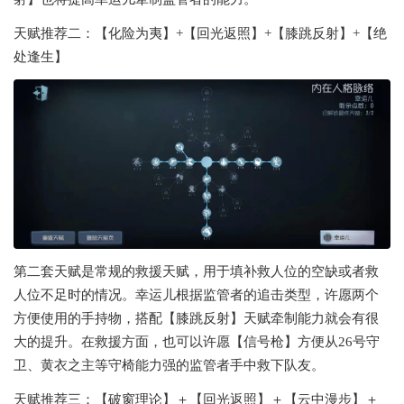
天赋推荐二：【化险为夷】+【回光返照】+【膝跳反射】+【绝
处逢生】
第二套天赋是常规的救援天赋，用于填补救人位的空缺或者救
人位不足时的情况。幸运儿根据监管者的追击类型，许愿两个
方便使用的手持物，搭配【膝跳反射】天赋牵制能力就会有很
大的提升。在救援方面，也可以许愿【信号枪】方便从26号守
卫、黄衣之主等守椅能力强的监管者手中救下队友。
天赋推荐三：【破窗理论】＋【回光返照】＋【云中漫步】＋