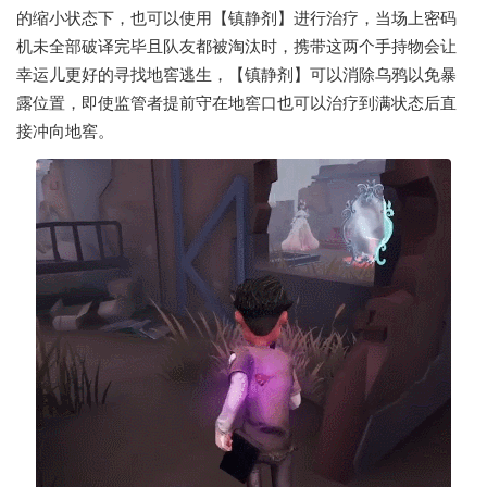
的缩小状态下，也可以使用【镇静剂】进行治疗，当场上密码
机未全部破译完毕且队友都被淘汰时，携带这两个手持物会让
幸运儿更好的寻找地窖逃生，【镇静剂】可以消除乌鸦以免暴
露位置，即使监管者提前守在地窖口也可以治疗到满状态后直
接冲向地窖。