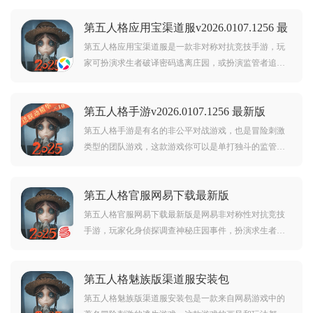
第五人格应用宝渠道服v2026.0107.1256 最
新版
第五人格应用宝渠道服是一款非对称对抗竞技手游，玩
家可扮演求生者破译密码逃离庄园，或扮演监管者追捕
求生者。规则简单但策略性强，支持应用宝账号一键登
录，带来紧张刺激的生存对抗体验。对这款游戏感兴趣
第五人格手游v2026.0107.1256 最新版
的朋友可千万不要错过了，快来下载一起玩吧！
第五人格手游是有名的非公平对战游戏，也是冒险刺激
类型的团队游戏，这款游戏你可以是单打独斗的监管
者，也可以是合作共同逃生的求生者，这里是恐怖的乐
园，也是充满希望和宝藏的庄园，这里的每一个角色都
第五人格官服网易下载最新版
有自己的故事和秘密，画风很独特的不错的游戏。
v2025.0811.1350 最新版
第五人格官服网易下载最新版是网易非对称性对抗竞技
手游，玩家化身侦探调查神秘庄园事件，扮演求生者团
队协作逃脱，或作为监管者追击狩猎。哥特画风与悬疑
氛围交织，策略与操作并存，带来沉浸式追逐体验。游
第五人格魅族版渠道服安装包
戏操作简单易上手，喜欢这款游戏的朋友赶紧来下载
v2025.0707.1013 最新版
吧！
第五人格魅族版渠道服安装包是一款来自网易游戏中的