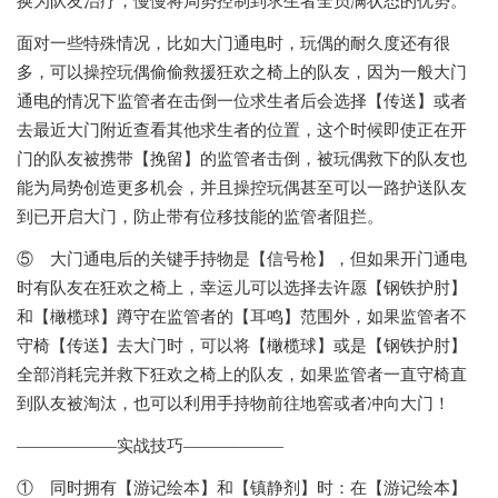
换为队友治疗，慢慢将局势控制到求生者全员满状态的优势。
面对一些特殊情况，比如大门通电时，玩偶的耐久度还有很
多，可以操控玩偶偷偷救援狂欢之椅上的队友，因为一般大门
通电的情况下监管者在击倒一位求生者后会选择【传送】或者
去最近大门附近查看其他求生者的位置，这个时候即使正在开
门的队友被携带【挽留】的监管者击倒，被玩偶救下的队友也
能为局势创造更多机会，并且操控玩偶甚至可以一路护送队友
到已开启大门，防止带有位移技能的监管者阻拦。
⑤ 大门通电后的关键手持物是【信号枪】，但如果开门通电
时有队友在狂欢之椅上，幸运儿可以选择去许愿【钢铁护肘】
和【橄榄球】蹲守在监管者的【耳鸣】范围外，如果监管者不
守椅【传送】去大门时，可以将【橄榄球】或是【钢铁护肘】
全部消耗完并救下狂欢之椅上的队友，如果监管者一直守椅直
到队友被淘汰，也可以利用手持物前往地窖或者冲向大门！
——————实战技巧——————
① 同时拥有【游记绘本】和【镇静剂】时：在【游记绘本】