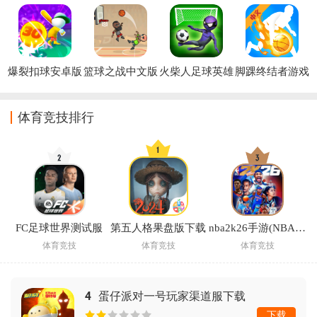
爆裂扣球安卓版
篮球之战中文版
火柴人足球英雄
脚踝终结者游戏
游戏
体育竞技排行
FC足球世界测试服
第五人格果盘版下载
nba2k26手游(NBA2K20安装器)
体育竞技
体育竞技
体育竞技
4
蛋仔派对一号玩家渠道服下载
下载