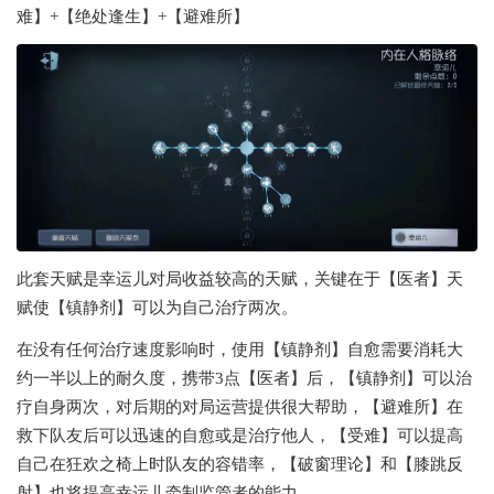
难】+【绝处逢生】+【避难所】
此套天赋是幸运儿对局收益较高的天赋，关键在于【医者】天
赋使【镇静剂】可以为自己治疗两次。
在没有任何治疗速度影响时，使用【镇静剂】自愈需要消耗大
约一半以上的耐久度，携带3点【医者】后，【镇静剂】可以治
疗自身两次，对后期的对局运营提供很大帮助，【避难所】在
救下队友后可以迅速的自愈或是治疗他人，【受难】可以提高
自己在狂欢之椅上时队友的容错率，【破窗理论】和【膝跳反
射】也将提高幸运儿牵制监管者的能力。