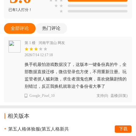
★
★
★
★
★
已有1人打分！
★
全部评论
热门评论
第 1 楼
河南平顶山 网友
2026/7/14 12:17:18
换手机最怕游戏数据没了，这版本一键备份真的牛，全
部数据直接迁移，微信登录也方便，不用重新注册。玩
监管者抓人贼刺激，求生者溜鬼也爽，喜欢烧脑剧情的
别错过，反正我换机就靠这个备份省大事了
Google_Pixel_10
支持
(
0
)
盖楼(回复)
相关版本
第五人格体验服(第五人格新共
下载