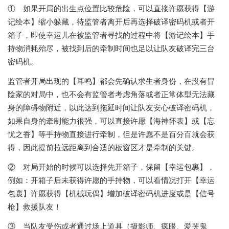
① 如果开局的出生点位置比较危险，可以直接许愿获得【游
记绘本】缩小躲藏，待监管者离开后再选择破译密码机或者开
箱子，即使幸运儿在被监管者寻找的过程中将【游记绘本】手
持物消耗殆尽，被找到后的牵制时间也足以让队友破译完三台
密码机。
监管者开局出现的【耳鸣】都会先确认求生者身份，在没有冒
险家的对局中，也不会有监管者考虑角落或者正常体型无法藏
身的障碍物附近，以此达到拖延时间让队友安心破译密码机，
如果自身的牵制能力很强，可以直接许愿【海神怀表】或【忘
忧之香】等手持物直接进行牵制，但是许愿不是百分百就会获
得，因此提前拉远距离到合适的板窗区才是牵制的关键。
② 对局开始的时候可以选择先开箱子，保留【幸运包裹】，
例如：开箱子后未获得许愿的手持物，可以看情况打开【幸运
包裹】许愿获得【机械玩偶】增加破译密码机进度或是【信号
枪】救援队友！
③ 当队友受伤或者通过场上道具（摄影师、疯眼、爱哭鬼