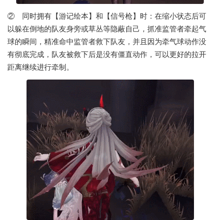
② 同时拥有【游记绘本】和【信号枪】时：在缩小状态后可
以躲在倒地的队友身旁或草丛等隐蔽自己，抓准监管者牵起气
球的瞬间，精准命中监管者救下队友，并且因为牵气球动作没
有彻底完成，队友被救下后是没有僵直动作，可以更好的拉开
距离继续进行牵制。