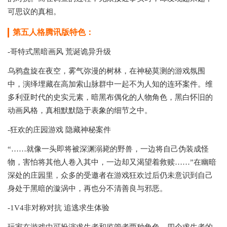
可思议的真相。
第五人格腾讯版特色：
-哥特式黑暗画风 荒诞诡异升级
乌鸦盘旋在夜空，雾气弥漫的树林，在神秘莫测的游戏氛围
中，演绎埋藏在高加索山脉群中一起不为人知的连环案件。维
多利亚时代的史实元素，暗黑布偶化的人物角色，黑白怀旧的
动画风格，真相默默隐于表象的细节之中。
-狂欢的庄园游戏 隐藏神秘案件
“……就像一头即将被深渊溺毙的野兽，一边将自己伪装成怪
物，害怕将其他人卷入其中，一边却又渴望着救赎……”在幽暗
深处的庄园里，众多的受邀者在游戏狂欢过后仍未意识到自己
身处于黑暗的漩涡中，再也分不清善良与邪恶。
-1V4非对称对抗 追逃求生体验