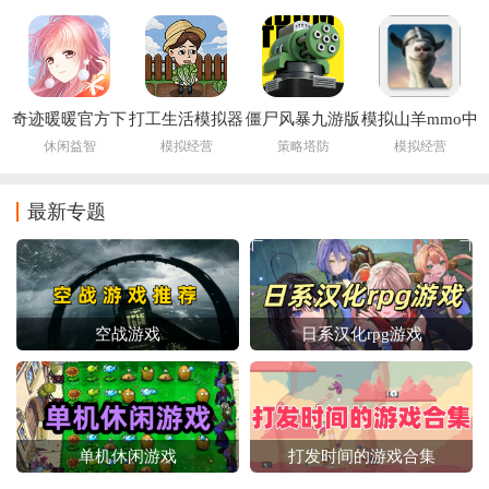
奇迹暖暖官方下
打工生活模拟器
僵尸风暴九游版
模拟山羊mmo中
载最新版
免广告最新版
文版下载(Goat
休闲益智
模拟经营
策略塔防
模拟经营
2026
MMO)
最新专题
空战游戏
日系汉化rpg游戏
单机休闲游戏
打发时间的游戏合集