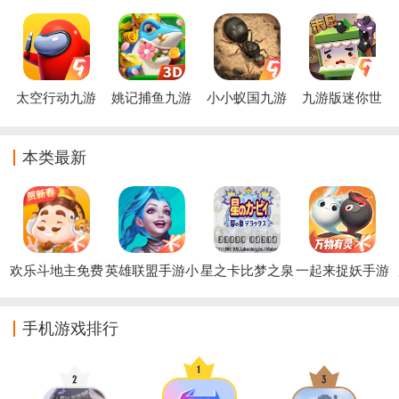
正版
载
(九游)
版
太空行动九游
姚记捕鱼九游
小小蚁国九游
九游版迷你世
版
账号登录版本
版下载
界
本类最新
欢乐斗地主免费
英雄联盟手游小
星之卡比梦之泉
一起来捉妖手游
安装2026
米版
游戏
手机游戏排行