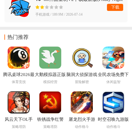
Funkin)
下载
手机游戏 / 189.9M / 2026-07-14
热门推荐
腾讯桌球2026最
大鹅模拟器正版
脑洞大侦探游戏
全民农场免费下
新版
免费下载手机版
下载
载最新版本
体育竞技
模拟经营
冒险解密
休闲益智
风云天下OL手
铁锈战争红警
屠龙烈火手游
时空召唤九游版
游
3mod
策略塔防
策略塔防
动作格斗
动作格斗