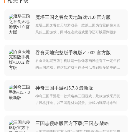
相关下载
魔塔三国之吞食天地游戏v1.0 官方版
魔塔三国之吞食天地游戏是一款以三国为背景的像素画
风的三国游戏，同时在这款游戏里你还可以看到很多精
彩的并且是很经典的三国故事，玩三国游戏很容易激发
玩家心中的野心，游戏虽然是像素画风，但是游戏却很
吞食天地完整版手机版v1.002 官方版
精彩，精彩的对话让你感受三国的魅力。
吞食天地完整版手机版是一款像素画风也有了一定年代
的三国游戏，在这款游戏里你还可以看到很多简单的并
且还可以让你在游戏里就可以感受到经典的三国关系以
及三国剧情，同时游戏也是能让玩家一展策略的地方，
神奇三国手游v15.7.8 最新版
让你可以展现你的智慧，是很不错的三国游戏。
神奇三国手游是一款策略类三国游戏，此款游戏采用复
古风格打造，以三国题材为背景。游戏内玩家将来到三
国时代当中，在这里你需要收集各种角色，与他们一同
展开冒险，体验丰富的游戏玩法。对神奇三国手游感兴
三国志侵略版官方下载(三国志·战略
趣的玩家不要错过，欢迎大家在本站下载游玩。
版)v2076.1633 安卓版
三国志侵略版官方下载(三国志·战略版)是一款沙盘策略