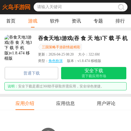
首页
游戏
软件
资讯
专题
排行
吞食天地3游戏(吞 食 天 地3下 载 手 机
版)
三国策略手游剧情超精彩
更新：
2026-04-25 08:20
大小：
322.6M
类型：
角色扮演
版本：
v1.8.474 移植版
安全下载
普通下载
需下载应用市场
说明：
安全下载是通过360助手获取所需应用，安全绿色便捷。
应用介绍
应用信息
用户评论