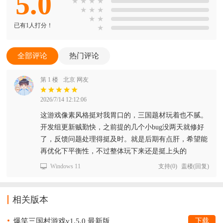
5.0
★
★
★
★
★
★
★
★
★
已有1人打分！
★
全部评论
热门评论
第 1 楼
北京 网友
2026/7/14 12:12:06
这游戏像素风格挺对我胃口的，三国题材玩着也不腻。
开发组更新贼勤快，之前提的几个小bug没两天就修好
了，反馈问题处理得挺及时。就是后期有点肝，希望能
再优化下平衡性，不过整体玩下来还是挺上头的
Windows 11
支持
(
0
)
盖楼(回复)
相关版本
爆笑三国村游戏v1.5.0 最新版
下载