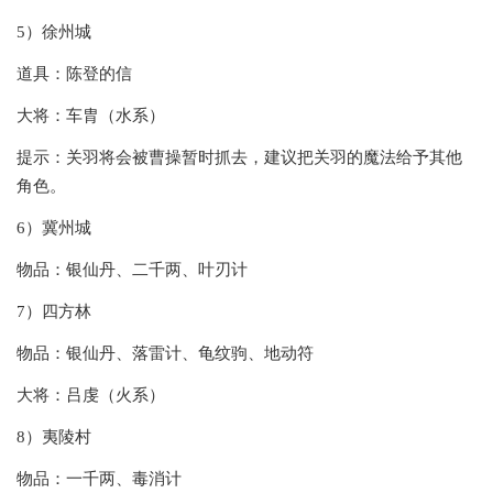
5）徐州城
道具：陈登的信
大将：车胄（水系）
提示：关羽将会被曹操暂时抓去，建议把关羽的魔法给予其他
角色。
6）冀州城
物品：银仙丹、二千两、叶刃计
7）四方林
物品：银仙丹、落雷计、龟纹驹、地动符
大将：吕虔（火系）
8）夷陵村
物品：一千两、毒消计