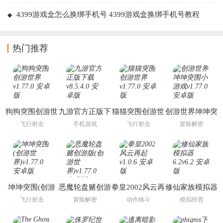
能
4399游戏盒怎么换绑手机号 4399游戏盒换绑手机号教程
热门推荐
狗狗突围创游世
九游官方正版下
猫猫突围创游世
创游世界坤坤突
界
载
界
围小游戏
飞行射击
手机游戏
飞行射击
冒险解密
坤坤突围(创游
恶魔轮盘赌创游
拳皇2002风云再
修仙家族模拟器
世界)
版(创游世界)
起
6.2
飞行射击
冒险解密
动作格斗
模拟经营