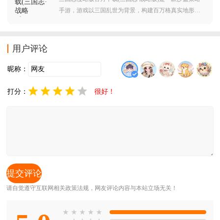
手游，游戏以三国乱世为背景，构建百万格真实地形沙
盘，场景还原泰山、九寨沟、赤壁等历史地貌，音效融
合古琴、战鼓与风声，营造沉浸式战争氛围，玩家扮演
一方主公，从零开始建设城池、招募武将、发展军力，
用户评论
最终逐鹿中原、一统天下。
昵称：
打分：
很好！
请自觉遵守互联网相关政策法规，网友评论内容与本站立场无关！
★
★
★
★
★