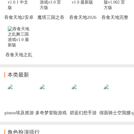
吞食天地2安卓
魔塔三国之吞
吞食天地2026
吞食天地完整
版
食天地游戏
手机版
版手机版
吞食天地之乱
舞三国游戏
本类最新
piston埃及摇游
多奇梦冒险游戏
碧蓝幻想手游
假面骑士空我腰
戏
(Dokimon: 
(Granblue)
带模拟器最新版
Quest)
下载(Kuuga 
Belt)
角色扮演排行