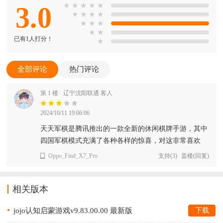
3.0
★
★
★
★
★
★
★
★
★
★
★
★
★
★
已有1人打分！
★
全部评论
热门评论
第 1 楼
辽宁沈阳联通 客人
2024/10/11 19:06:06
天天军棋是腾讯推出的一款全新的休闲棋牌手游，其中
四国军棋模式充满了各种各样的惊喜，对这非常喜欢
Oppo_Find_X7_Pro
支持
(
3
)
盖楼(回复)
相关版本
jojo认知启蒙游戏v9.83.00.00 最新版
下载