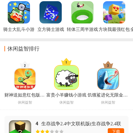
载
骑士大乱斗小游
立方骑士游戏
转体三周半游戏
方块我最强红包
戏(Knight 
版
Brawl)
休闲益智排行
财神送如意红包版赚钱
富贵小羊赚钱小游戏
饥饿鲨进化无限金币无限钻石(Hungry Shark)
休闲益智
休闲益智
休闲益智
4
生存战争2.4中文联机版(生存战争2.4联
机版)
下载