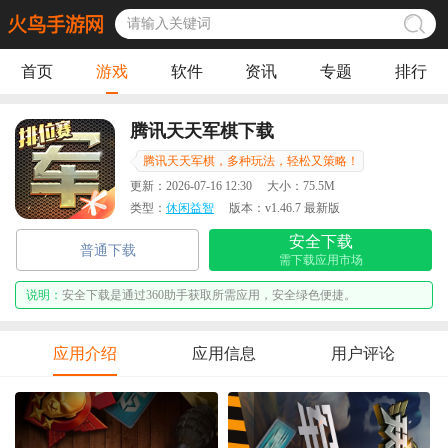
首页
游戏
软件
资讯
专题
排行
腾讯天天军棋下载
腾讯天天军棋，多种玩法，轻松又策略！
更新：
2026-07-16 12:30
大小：
75.5M
类型：
休闲益智
版本：
v1.46.7 最新版
安全下载
普通下载
需下载应用市场
说明：
安全下载是通过360助手获取所需应用，安全绿色便捷。
应用介绍
应用信息
用户评论