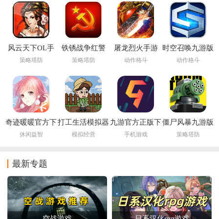
风云天下OL手
铁锈战争红警
屠龙烈火手游
时空召唤九游版
游
3mod
策略塔防
策略塔防
动作格斗
动作格斗
奇迹暖暖官方下
打工生活模拟器
九游官方正版下
僵尸风暴九游版
载最新版
免广告最新版
载
休闲益智
模拟经营
手机游戏
策略塔防
2026
最新专题
空战游戏
日系汉化rpg游戏