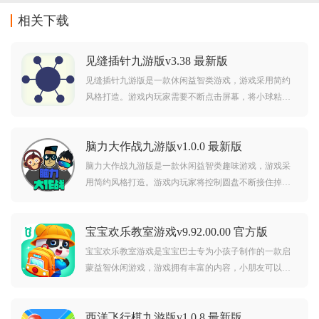
相关下载
见缝插针九游版v3.38 最新版
见缝插针九游版是一款休闲益智类游戏，游戏采用简约
风格打造。游戏内玩家需要不断点击屏幕，将小球粘在
屏幕中央的大球上，游戏中有着大量的关卡等待着你的
挑战，对见缝插针九游版感兴趣的玩家不要错过，赶紧
脑力大作战九游版v1.0.0 最新版
点击下载开始游玩吧。
脑力大作战九游版是一款休闲益智类趣味游戏，游戏采
用简约风格打造。游戏内玩家将控制圆盘不断接住掉落
的数字，并且它们会不断进行合成，直到出现2048，而
且游戏中还有着多种不同的玩法模式。对脑力大作战九
宝宝欢乐教室游戏v9.92.00.00 官方版
游版感兴趣的玩家不要错过，赶紧点击下载开始游玩
吧。
宝宝欢乐教室游戏是宝宝巴士专为小孩子制作的一款启
蒙益智休闲游戏，游戏拥有丰富的内容，小朋友可以在
游戏中和小伙伴分享玩具，养成规律作息习惯，一起参
加户外活动等等，寓教于乐，可以帮助小孩子更好的学
西洋飞行棋九游版v1.0.8 最新版
习成长。宝宝欢乐教室游戏介绍：宝宝不适应学校环