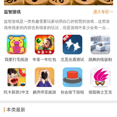
益智游戏
进入专区>>
益智游戏是一类有趣需要玩家动用自己的智慧的游戏，这类游
戏有很多的内容也有很多的玩法，但是游戏中多少会有一点难
度是需要玩家去选择操作的，游戏的操作基本上不会有多少，
但是为了满足玩家对于益智游戏的需要，小
我要打毛线游
年富一年红包
北觅光遇测试
跳舞的线饭制
戏最新版
版官方下载
服全物品下载
合集版
(Sky免资格）
托卡厨房2中文
挠痒痒安妮游
你会按下按钮
假面骑士艾克
版
戏(Tickle
吗Will You
赛德腰带模拟
Anne)
Press The
器(DX Gamer
Button?
Driver Kamen
本类最新
Rider)游戏下