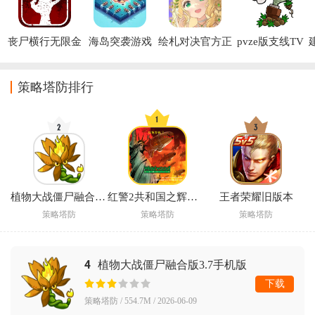
丧尸横行无限金
海岛突袭游戏
绘札对决官方正
pvze版支线TV
币版
版
版下载(植物大
战僵尸e版支线)
策略塔防排行
植物大战僵尸融合版3.8辅助菜单版(PlantsVsZombiesRH)
红警2共和国之辉手机版下载
王者荣耀旧版本
策略塔防
策略塔防
策略塔防
4
植物大战僵尸融合版3.7手机版
(PlantsVsZombiesRH)
下载
策略塔防 / 554.7M / 2026-06-09