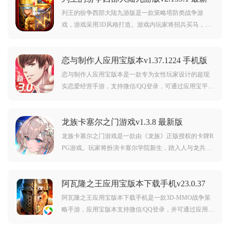
版
列王的纷争西部大陆九游版是一款策略塔防类战争游
戏，游戏采用3D风格打造。游戏内玩家将招兵买马，创
建属于你的强大军队，带领他们与你的敌人展开战斗，
保卫你的家园。对列王的纷争西部大陆九游版感兴趣的
恋与制作人应用宝版本v1.37.1224 手机版
玩家不要错过，欢迎的大家在本站下载游玩。
恋与制作人应用宝版本是一款专为女性玩家设计的超现
实恋爱经营手游，支持微信/QQ登录，可通过应用宝平台
便捷下载，玩家将扮演一名继承濒临破产影视公司的制
作人，在拯救事业的过程中邂逅四位性格迥异的男主角
龙族卡塞尔之门游戏v1.3.8 最新版
——神秘科学家许墨、暖心警察学长白起、霸道总裁李
泽言及人气偶像周棋洛，游戏融合了沉浸式剧情、浪漫
龙族卡塞尔之门游戏是一款由《龙族》正版授权的卡牌R
互动和影视公
PG游戏。玩家将扮演卡塞尔学院新生，踏入人与龙共存
的奇幻世界，与原著角色并肩经历经典剧情，体验高燃
战斗与自由冒险，谱写专属的龙族青春篇章。喜欢这款
阿瓦隆之王应用宝版本下载手机v23.0.37
游戏的话就来下载吧！
最新版
阿瓦隆之王应用宝版本下载手机是一款3D-MMO战争策
略手游，应用宝版本支持微信/QQ登录，并可通过应用宝
下载，游戏以亚瑟王传奇为背景，玩家将继承其遗志，