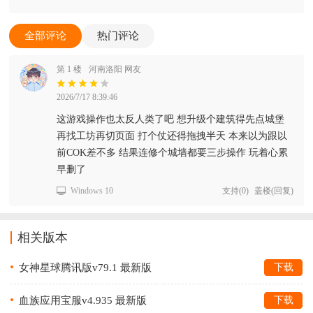
全部评论
热门评论
第 1 楼
河南洛阳 网友
2026/7/17 8:39:46
这游戏操作也太反人类了吧 想升级个建筑得先点城堡
再找工坊再切页面 打个仗还得拖拽半天 本来以为跟以
前COK差不多 结果连修个城墙都要三步操作 玩着心累
早删了
Windows 10
支持
(
0
)
盖楼(回复)
相关版本
女神星球腾讯版v79.1 最新版
下载
血族应用宝服v4.935 最新版
下载