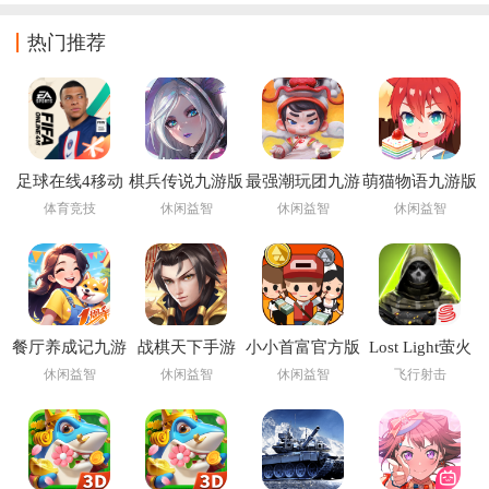
热门推荐
足球在线4移动
棋兵传说九游版
最强潮玩团九游
萌猫物语九游版
版下载安装
版
体育竞技
休闲益智
休闲益智
休闲益智
(FIFA Online 4
M)
餐厅养成记九游
战棋天下手游
小小首富官方版
Lost Light萤火
版
突击手游下载国
休闲益智
休闲益智
休闲益智
飞行射击
际服