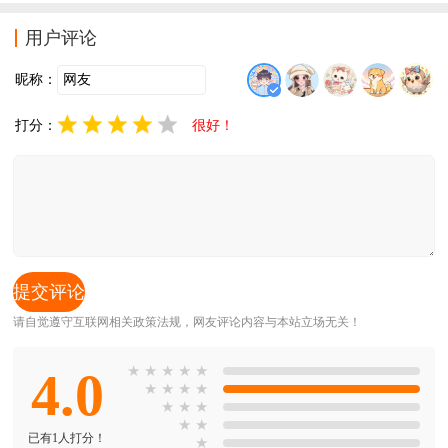
通过养成巨龙、操控魔法、重建圆桌骑士团，争夺精灵
国度“阿瓦隆”的统治权，最终成为传奇国王。游戏还支持
用户评论
全球同服，玩家可与世界各地玩家展开激烈争夺战。
昵称：
打分：
很好！
请自觉遵守互联网相关政策法规，网友评论内容与本站立场无关！
4.0
★
★
★
★
★
★
★
★
★
★
★
★
★
★
已有1人打分！
★