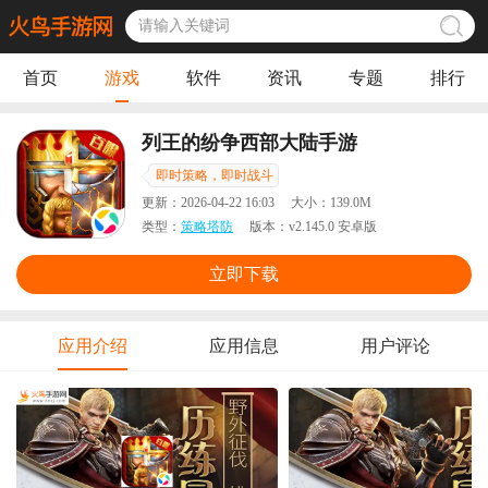
首页
游戏
软件
资讯
专题
排行
列王的纷争西部大陆手游
即时策略，即时战斗
更新：
2026-04-22 16:03
大小：
139.0M
类型：
策略塔防
版本：
v2.145.0 安卓版
立即下载
应用介绍
应用信息
用户评论