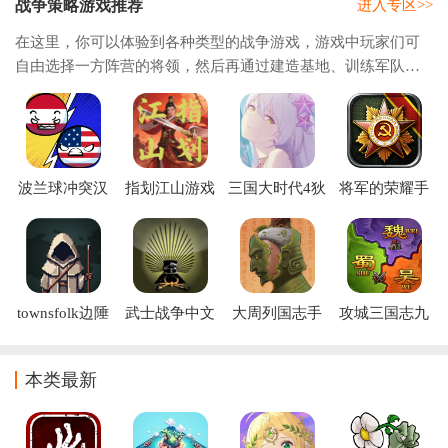
战争策略游戏推荐
进入专区>>
在这里，你可以体验到各种类型的战争游戏，游戏中玩家们可
自由选择一方阵营的将领，然后再通过建造基地、训练军队、
收集物资等操作来壮大自方的队伍，最后在根据战场的形势变
化来进行策略布局，感受战争的魅力，快来
波兰球冲突汉
指划江山游戏
三国大时代4狄
将军的荣耀手
化版下载
下载安装
八哥修改版(三
机游戏下载
国大时代4(上
帝版最终版-支
持安卓9.0))
townsfolk边陲
武士战争中文
大周列国志手
攻城三国志九
遗民下载(城镇
版下载
游下载最新版
游版
建设)
(Samurai)
本2026
本类最新