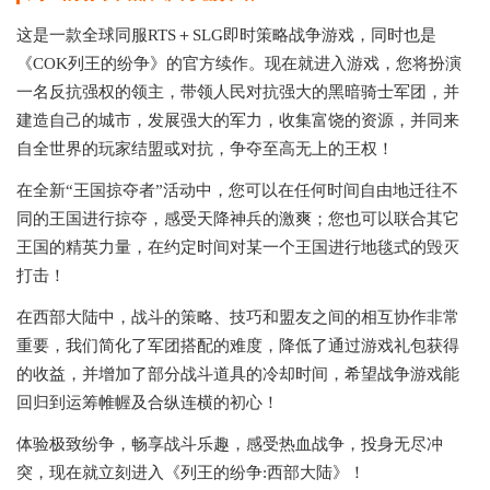
这是一款全球同服RTS＋SLG即时策略战争游戏，同时也是
《COK列王的纷争》的官方续作。现在就进入游戏，您将扮演
一名反抗强权的领主，带领人民对抗强大的黑暗骑士军团，并
建造自己的城市，发展强大的军力，收集富饶的资源，并同来
自全世界的玩家结盟或对抗，争夺至高无上的王权！
在全新“王国掠夺者”活动中，您可以在任何时间自由地迁往不
同的王国进行掠夺，感受天降神兵的激爽；您也可以联合其它
王国的精英力量，在约定时间对某一个王国进行地毯式的毁灭
打击！
在西部大陆中，战斗的策略、技巧和盟友之间的相互协作非常
重要，我们简化了军团搭配的难度，降低了通过游戏礼包获得
的收益，并增加了部分战斗道具的冷却时间，希望战争游戏能
回归到运筹帷幄及合纵连横的初心！
体验极致纷争，畅享战斗乐趣，感受热血战争，投身无尽冲
突，现在就立刻进入《列王的纷争:西部大陆》！