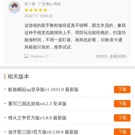
第 1 楼
广东佛山 网友
2026/7/17 10:08:10
这游戏的新手教程做得是真不错啊，图文并茂的，像我
这种手残党也能很快上手。塔防玩法挺经典的，扫荡功
能省时间，不用一直盯着。画风也好看，3D欧美卡通
风格挺讨喜的，推荐试试
Windows 11
支持
(
0
)
盖楼(回复)
相关版本
蚁族崛起qq登录版v1.1933.0 最新版
下载
重写三国志游戏v4.2.3 安卓版
下载
烽火之争官方版v3.8.9 最新版
下载
放开那三国3官方版v0.138.0 最新版
下载