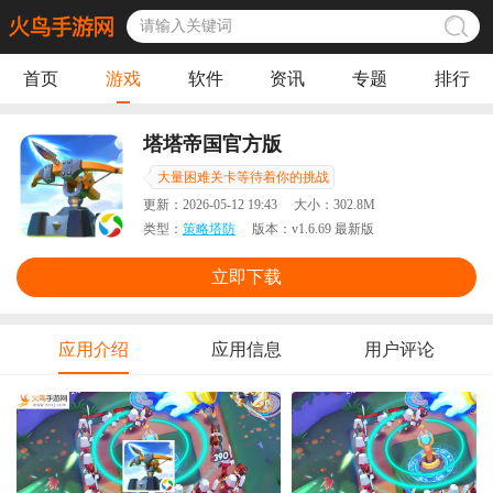
首页
游戏
软件
资讯
专题
排行
塔塔帝国官方版
大量困难关卡等待着你的挑战
更新：
2026-05-12 19:43
大小：
302.8M
类型：
策略塔防
版本：
v1.6.69 最新版
立即下载
应用介绍
应用信息
用户评论