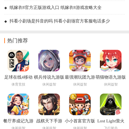
纸嫁衣8官方正版游戏入口 纸嫁衣8游戏攻略大全
抖看小剧场是抖音的吗 抖看小剧场官方客服电话多少
热门推荐
足球在线4移动
棋兵传说九游版
最强潮玩团九游
萌猫物语九游版
版下载安装
版
体育竞技
休闲益智
休闲益智
休闲益智
(FIFA Online 4
M)
餐厅养成记九游
战棋天下手游
小小首富官方版
Lost Light萤火
版
突击手游下载国
休闲益智
休闲益智
休闲益智
飞行射击