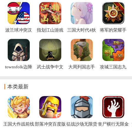
收集物资等操作来壮大自方的队伍，最后在根据战场的形势变
化来进行策略布局，感受战争的魅力，快来
波兰球冲突汉
指划江山游戏
三国大时代4狄
将军的荣耀手
化版下载
下载安装
八哥修改版(三
机游戏下载
国大时代4(上
帝版最终版-支
持安卓9.0))
townsfolk边陲
武士战争中文
大周列国志手
攻城三国志九
遗民下载(城镇
版下载
游下载最新版
游版
建设)
(Samurai)
本2026
本类最新
王国大作战前线
部落冲突百度版
征战沙场无限货
丧尸横行无限金
官方版
币版
币版