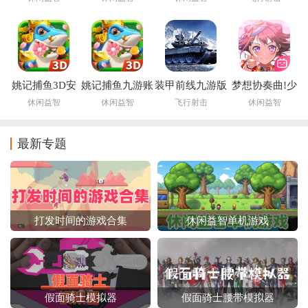
际服
姚记捕鱼3D安
姚记捕鱼九游账
装甲前线九游版
梦想协奏曲!少
卓版正版手游
号登录版本
女乐团派对!九
休闲益智
休闲益智
飞行射击
休闲益智
游版
最新专题
打发时间的游戏合集
休闲益智单机游戏
假面骑士模拟器
假面骑士腰带模拟器