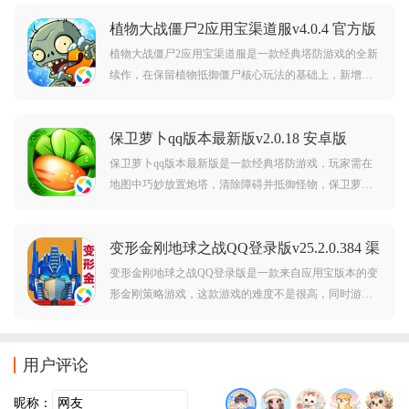
卡等你来挑战。对此款游戏感兴趣的玩家不要错过，赶
植物大战僵尸2应用宝渠道服v4.0.4 官方版
紧点击下载开始游玩吧。
植物大战僵尸2应用宝渠道服是一款经典塔防游戏的全新
续作，在保留植物抵御僵尸核心玩法的基础上，新增植
物能量、手势道具与古埃及、海盗湾等全新关卡。融合
策略布局与即时操作，考验玩家的智慧与反应，带来更
保卫萝卜qq版本最新版v2.0.18 安卓版
丰富的塔防体验。
保卫萝卜qq版本最新版是一款经典塔防游戏，玩家需在
地图中巧妙放置炮塔，清除障碍并抵御怪物，保卫萝
卜。关卡设计精巧，画面清新可爱，难度循序渐进，是
休闲塔防爱好者的经典之选。游戏操作简单，感兴趣的
变形金刚地球之战QQ登录版v25.2.0.384 渠
话就赶紧来下载体验吧！
道版
变形金刚地球之战QQ登录版是一款来自应用宝版本的变
形金刚策略游戏，这款游戏的难度不是很高，同时游戏
中还原了所有的经典的变形金刚形象还有霸天虎形象，
让玩家可以在这里去培养自己喜欢的变形金刚角色，参
与战斗，保卫我们的地球！
用户评论
昵称：