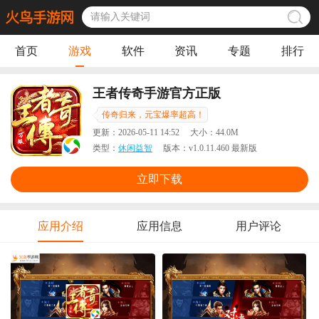
首页
游戏
软件
资讯
专题
排行
王者传奇手游官方正版
传奇归来，元宝爆率超高！
更新：
2026-05-11 14:52
大小：
44.0M
类型：
休闲益智
版本：
v1.0.11.460 最新版
立即下载
应用介绍
应用信息
用户评论