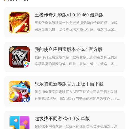
王者传奇九游版v1.0.10.460 最新版
王者传奇九游版是一款角色扮演类动作传奇游戏，游戏
采用复古风格，以传奇玩法为核心打造。游戏内玩家将
自由选择喜欢的职业，在这片大陆上展开冒险，游戏有
着超高爆率，让你轻松就能一身神装。对此款游戏感兴
我的使命应用宝版本v9.6.4 官方版
趣的玩家不要错过，赶紧点击下载开始游玩吧。
我的使命应用宝版本是一款有超多玩家都在选择玩的策
略塔防类的冒险游戏，巨兽，冒险，射击，策略，塔
防，战斗等多种玩法在这款游戏里你都可以看到，同时
游戏的难度也不是很高，游戏中还有很精彩的剧情，让
乐乐捕鱼新春版官方正版手游下载
玩家在这款游戏里感受塔防游戏的魅力。
v10.2.0.0 最新版
乐乐捕鱼新春限定版官方APP下载通道正式开启！以新
春主题3D渔场、限定BOSS与重磅福利体系为核心，正版
备案保障安全流畅，不管是阖家休闲的团圆时刻，还是
好友组队的竞技时光，都能在海底世界里收获满满的新
超级找不同游戏v1.0 安卓版
春好运！
超级找不同游戏是一款好玩的休闲益智类手机游戏，游