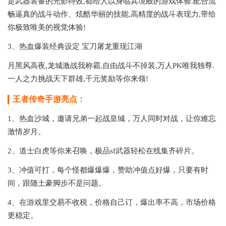
是武器装备的光影特效,都给人以身临其境般的游戏体验.配合流
畅逼真的战斗动作、炫酷华丽的技能,高精度的战斗表现力,带给
你极致唯美的视觉体验!
3、热血爆装经典设定 宝刀屠龙重现江湖
月黑风高夜,龙城激战我称霸,自由战斗不掉装,万人PK唯我独尊.
一人之力挑战天下群雄,千元奖励等你来领!
王者传奇手游亮点：
1、热血沙城，邀请兄弟一起战皇城，万人同时对战，让你难忘
激情岁月。
2、道士白虎等你来召唤，极品sf武器轻松在线集齐碎片。
3、冲值可打，每个怪都爆爆爆，赞助冲值点好爆，只要有时
间，跟随土豪脚步不是问题。
4、在游戏里交易不收税，价格自己订，爆出率不高，市场价格
更稳定。