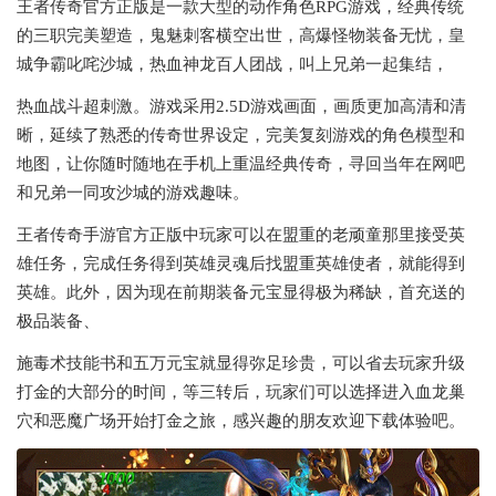
王者传奇官方正版是一款大型的动作角色RPG游戏，经典传统
的三职完美塑造，鬼魅刺客横空出世，高爆怪物装备无忧，皇
城争霸叱咤沙城，热血神龙百人团战，叫上兄弟一起集结，
热血战斗超刺激。游戏采用2.5D游戏画面，画质更加高清和清
晰，延续了熟悉的传奇世界设定，完美复刻游戏的角色模型和
地图，让你随时随地在手机上重温经典传奇，寻回当年在网吧
和兄弟一同攻沙城的游戏趣味。
王者传奇手游官方正版中玩家可以在盟重的老顽童那里接受英
雄任务，完成任务得到英雄灵魂后找盟重英雄使者，就能得到
英雄。此外，因为现在前期装备元宝显得极为稀缺，首充送的
极品装备、
施毒术技能书和五万元宝就显得弥足珍贵，可以省去玩家升级
打金的大部分的时间，等三转后，玩家们可以选择进入血龙巢
穴和恶魔广场开始打金之旅，感兴趣的朋友欢迎下载体验吧。