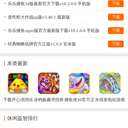
乐乐捕鱼3d版最新官方下载v10.2.0.0 手机版
下载
贪吃蛇大作战qq版v5.40.1 最新版
下载
乐乐捕鱼oppo版官方最新版下载v10.2.0.0 手机版
下载
经典蜘蛛纸牌官方正版v1.0.0 安卓版
下载
本类最新
下载开心消消乐
涂鸦躲藏寻找奔
捕鱼侠3d官方正
水坝发电站游戏
2026
跑游戏
版游戏
(Water Power安
装器)
休闲益智排行