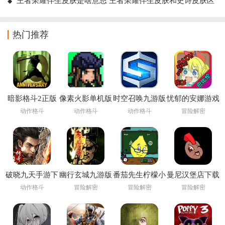
王者荣耀伴生皮肤是啥意思 王者荣耀伴生皮肤和史诗皮肤区
别
热门推荐
暗影格斗2正版
像素火影单机版
时空召唤九游版
忧郁的安娜游戏
下载安装
下载安装
动作格斗
动作格斗
动作格斗
冒险解密
(Shadow Fight
2)
破晓九天手游下
幽行玄城九游版
番茄先生柠檬小
曼尼汉堡店下载
载
姐下载安装
官方
动作格斗
冒险解密
冒险解密
冒险解密
(Pandemonium:
Infernal Bonds)