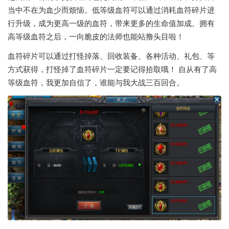
当中不在为血少而烦恼。低等级血符可以通过消耗血符碎片进
行升级，成为更高一级的血符，带来更多的生命值加成。拥有
高等级血符之后，一向脆皮的法师也能站撸头目啦！
血符碎片可以通过打怪掉落、回收装备、各种活动、礼包、等
方式获得，打怪掉了血符碎片一定要记得拾取哦！ 自从有了高
等级血符，我更加自信了，谁能与我大战三百回合。