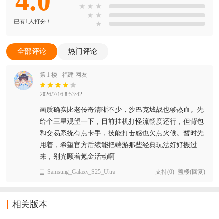
4.0
★
★
★
★
★
已有1人打分！
★
全部评论
热门评论
第 1 楼
福建 网友
2026/7/16 8:53:42
画质确实比老传奇清晰不少，沙巴克城战也够热血。先
给个三星观望一下，目前挂机打怪流畅度还行，但背包
和交易系统有点卡手，技能打击感也欠点火候。暂时先
用着，希望官方后续能把端游那些经典玩法好好搬过
来，别光顾着氪金活动啊
Samsung_Galaxy_S25_Ultra
支持
(
0
)
盖楼(回复)
相关版本