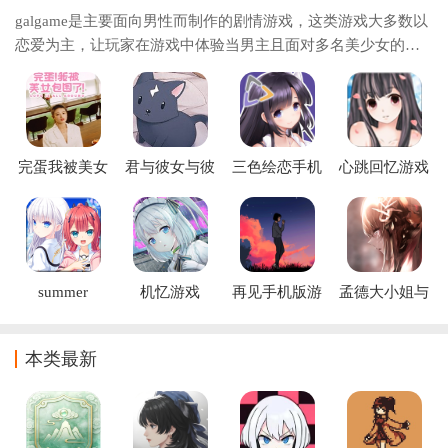
galgame是主要面向男性而制作的剧情游戏，这类游戏大多数以
恋爱为主，让玩家在游戏中体验当男主且面对多名美少女的感
觉，游戏最大的特点就是美少女超级多，并且剧情超级精彩且
有很深的代入感和沉浸感，游戏大部分以第
完蛋我被美女
君与彼女与彼
三色绘恋手机
心跳回忆游戏
包围了
女之恋手游
版(三色绘恋
手机版下载
(Totono)
CE)
summer
机忆游戏
再见手机版游
孟德大小姐与
pockets游戏(サ
戏下载
自爆少年手游
マポケ)
本类最新