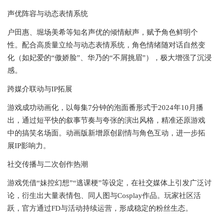
声优阵容与动态表情系统‌
户田惠、堀场美希等知名声优的倾情献声，赋予角色鲜明个
性。配合高质量立绘与动态表情系统，角色情绪随对话自然变
化（如妃爱的“傲娇脸”、华乃的“不屑挑眉”），极大增强了沉浸
感。
‌跨媒介联动与IP拓展‌
游戏成功动画化，以每集7分钟的泡面番形式于2024年10月播
出，通过短平快的叙事节奏与夸张的演出风格，精准还原游戏
中的搞笑名场面。动画版新增原创剧情与角色互动，进一步拓
展IP影响力。
‌社交传播与二次创作热潮‌
游戏凭借“妹控幻想”“逃课梗”等设定，在社交媒体上引发广泛讨
论，衍生出大量表情包、同人图与Cosplay作品。玩家社区活
跃，官方通过FD与活动持续运营，形成稳定的粉丝生态。