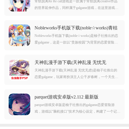
常轨脱离Re Re call游戏是一款属于常轨脱离creative作品
的世界延伸作品，同样属于galgame游戏，在这里游戏依
旧是以校园为舞台让玩家感受恋爱剧情，同时在这款游
戏中你还可以看到很多精彩的内容，多位女主可以任意
Nobleworks手机版下载(noble☆works)青桔
选择，游戏还是多结局，最后哪位女主属于你就看你的
网制作 v1.0 https://qingjuacg.top/
选择了。
Nobleworks手机版下载(noble☆works)是柚子社推出的恋
爱galgame，这是一款以“贵族校园”为背景的恋爱冒险类
视觉小说，贫穷高中生‌藤岛匠‌因与富家少爷‌兼元朱里‌外
貌极为相似，被雇佣作为其“影武者”，进入聚集豪门子弟
天神乱漫手游下载(天神乱漫 无忧无
的名校——私立六麓学院，开启一段充满误会、礼仪冲
虑)v2021.08.04.18 最新版
突与浪漫邂逅的校园生活。
天神乱漫手游下载(天神乱漫 无忧无虑)是柚子社推出的
恋爱galgame，玩家将扮演主人公‌千岁春树‌，一个天生霉
运缠身的高中生——手机掉水、钱包丢失、骑车必摔、
走路被讹，种种倒霉事对他而言不过是“普通日常”。然而
parquet游戏安卓版v2.112 最新版
某日，他收到一个贴着“生物”标签的神秘包裹，里面竟是
一名自称“神”的少女，拉开了波澜壮阔
parquet游戏安卓版是柚子社推出的galgame恋爱冒险游
戏，游戏以“脑机接口”技术为核心设定，构建了一个记忆
可被数据化、移植甚至拼接的近未来世界，玩家将以第
一人称视角深入体验这段充满温情与悬疑的同居生活。