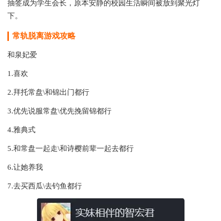
抽签成为学生会长，原本安静的校园生活瞬间被放到聚光灯
下。
常轨脱离游戏
攻略
和泉妃爱
1.喜欢
2.拜托常盘\和锦出门都行
3.优先说服常盘\优先挽留锦都行
4.雅典式
5.和常盘一起走\和诗樱前辈一起去都行
6.让她养我
7.去买西瓜\去钓鱼都行