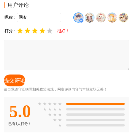
两位女主角——冷静寡言却内心温柔的猫系少女‌茨木梨
用户评论
乃‌与活泼开朗、贪吃可爱的犬系少女‌城门
昵称：
打分：
很好！
请自觉遵守互联网相关政策法规，网友评论内容与本站立场无关！
5.0
★
★
★
★
★
★
★
★
★
★
★
★
★
★
已有1人打分！
★