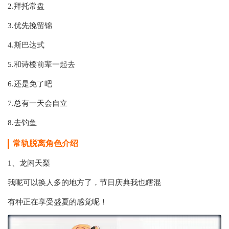
2.拜托常盘
3.优先挽留锦
4.斯巴达式
5.和诗樱前辈一起去
6.还是免了吧
7.总有一天会自立
8.去钓鱼
常轨脱离
角色介绍
1、龙闲天梨
我呢可以换人多的地方了，节日庆典我也瞎混
有种正在享受盛夏的感觉呢！