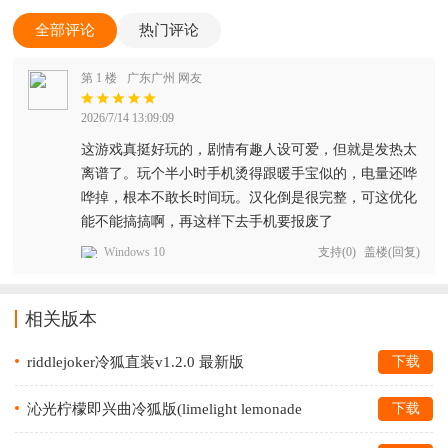
全部评论
热门评论
第 1 楼
广东广州 网友
2026/7/14 13:09:09
这游戏真挺好玩的，剧情有趣人设可爱，但就是发热太
离谱了。玩个半小时手机烫得跟暖手宝似的，电量还哗
哗掉，根本不敢长时间玩。汉化倒是很完整，可这优化
能不能搞搞啊，再这样下去手机要报废了
Windows 10
支持
(
0
)
盖楼(回复)
相关版本
riddlejoker冷狐直装v1.2.0 最新版
下载
沁光柠檬即兴曲冷狐版(limelight lemonade
下载
jam)v1.0 安卓版