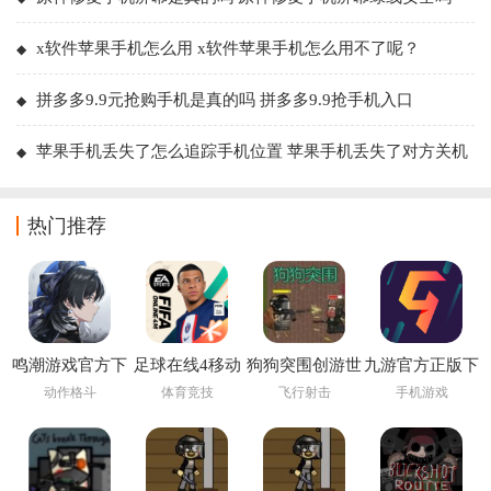
x软件苹果手机怎么用 x软件苹果手机怎么用不了呢？
拼多多9.9元抢购手机是真的吗 拼多多9.9抢手机入口
苹果手机丢失了怎么追踪手机位置 苹果手机丢失了对方关机
了怎么办
热门推荐
鸣潮游戏官方下
足球在线4移动
狗狗突围创游世
九游官方正版下
载
版下载安装
界
载
动作格斗
体育竞技
飞行射击
手机游戏
(FIFA Online 4
M)