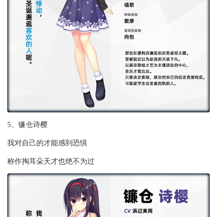
5、镰仓诗樱
我对自己的才能感到恐惧
称作掏耳朵天才也绝不为过