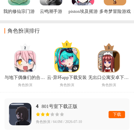
我的修仙宗门游
云鸣潮手游
piston埃及摇游
多奇梦冒险游戏
戏
戏
(Dokimon: 
Quest)
角色扮演排行
与地下偶像们的合宿生活手游
云·异环app下载安装
无出口公寓安卓下载汉化版2026
角色扮演
角色扮演
角色扮演
4
801号室下载正版
下载
角色扮演 / 64.0M / 2026-07-10