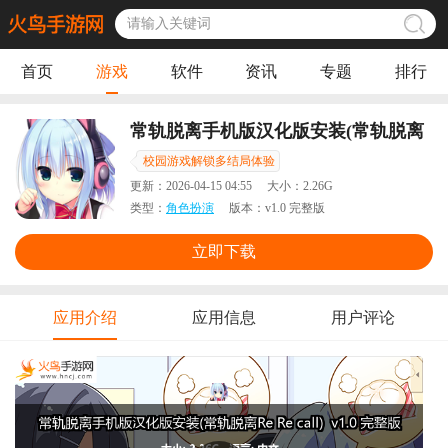
首页
游戏
软件
资讯
专题
排行
常轨脱离手机版汉化版安装(常轨脱离
Re Re call)
校园游戏解锁多结局体验
更新：
2026-04-15 04:55
大小：
2.26G
类型：
角色扮演
版本：
v1.0 完整版
立即下载
应用介绍
应用信息
用户评论