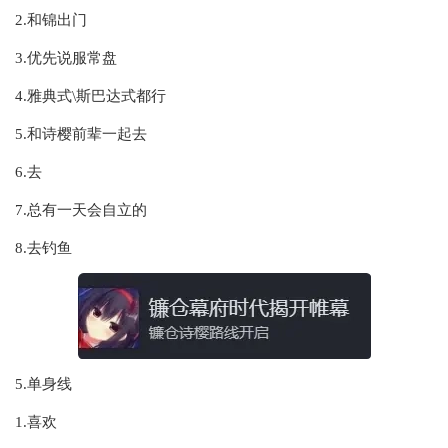
2.和锦出门
3.优先说服常盘
4.雅典式\斯巴达式都行
5.和诗樱前辈一起去
6.去
7.总有一天会自立的
8.去钓鱼
5.单身线
1.喜欢