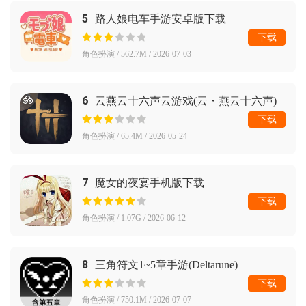
5
路人娘电车手游安卓版下载
下载
角色扮演 / 562.7M / 2026-07-03
6
云燕云十六声云游戏(云・燕云十六声)
下载
角色扮演 / 65.4M / 2026-05-24
7
魔女的夜宴手机版下载
下载
角色扮演 / 1.07G / 2026-06-12
8
三角符文1~5章手游(Deltarune)
下载
角色扮演 / 750.1M / 2026-07-07