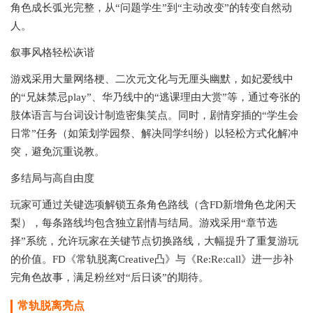
角色成长弧光完整，从“问题学生”到“主动改变”的转变自然动
人。
‌叙事风格轻松诙谐‌
游戏采用大量网络梗、二次元文化与无厘头幽默，如妃爱线中
的“兄妹禁忌play”、华乃线中的“逃课理由大赏”等，通过夸张的
肢体语言与台词设计制造密集笑点。同时，剧情穿插的“学生会
日常”任务（如策划学园祭、解决同学纠纷）以轻松方式化解冲
突，避免沉重说教。
‌多结局与高自由度‌
玩家可通过关键选项解锁五条角色路线（含FD新增角色龙闲天
梨），每条路线均包含独立剧情与结局。游戏采用“章节选
择”系统，允许玩家在关键节点切换路线，大幅提升了重复游玩
的价值。FD《常轨脱离Creative凸》与《Re:Re:call》进一步补
完角色故事，满足粉丝对“后日谈”的期待。
常轨脱离
亮点