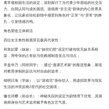
离常规校园生活的设定，深刻探讨了当代青少年面临的社交压
力、自我认同与成长困惑。游戏将“非主流”群体的内心世界具
象化，让玩家在轻松剧情中感受到角色对“正常”与“异常”的挣
扎，引发情感共鸣。
‌角色塑造立体鲜活‌
四位女主角性格迥异且极具代表性：
‌和泉妃爱‌（妹妹）：以“妹控幻想”设定打破传统兄妹关系框
架，用夸张的占有欲与依赖感制造笑点与泪点；
‌常盘华乃‌（同班同学）：通过“逃课艺术家”的叛逆形象，展现
对教育体制的反抗与对自由的追求；
‌锦明日海‌（学妹）：以“游戏宅”身份切入，用虚拟世界与现实
生活的冲突反映Z世代的社交困境；
‌镰仓诗樱‌（前会长）：神秘失踪的设定为剧情埋下伏笔，其插
画师身份与艺术追求赋予角色文艺气质。