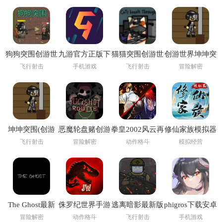
狗狗突围创游世
九游官方正版下
猫猫突围创游世
创游世界坤坤突
界
载
界
围小游戏
飞行射击
手机游戏
飞行射击
冒险解密
坤坤突围(创游
恶魔轮盘赌创游
拳皇2002风云再
修仙家族模拟器
世界)
版(创游世界)
起
6.2
飞行射击
冒险解密
动作格斗
模拟经营
The Ghost最新
侏罗纪世界手游
逃离暗影最新版
phigros下载安卓
版下载2026
(Jurassic World
1.307 版本
最新版2026
冒险解密
动作格斗
飞行射击
手机游戏