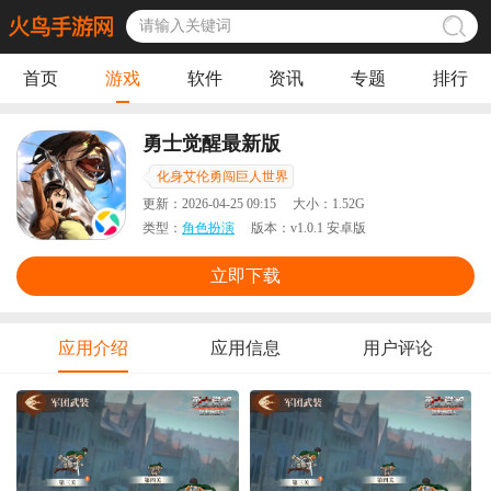
首页
游戏
软件
资讯
专题
排行
勇士觉醒最新版
化身艾伦勇闯巨人世界
更新：
2026-04-25 09:15
大小：
1.52G
类型：
角色扮演
版本：
v1.0.1 安卓版
立即下载
应用介绍
应用信息
用户评论