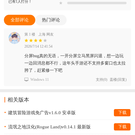
已有1人打分！
★
全部评论
热门评论
第 1 楼
上海 网友
2026/7/14 12:41:54
分屏bug真的无语，一开分屏立马黑屏闪退，想一边玩
一边回消息都不行，这年头手游还不支持多窗口也太拉
胯了，赶紧修一下吧
Windows 11
支持
(
0
)
盖楼(回复)
相关版本
建筑冒险游戏免广告v1.6.0 安卓版
下载
流氓之地汉化(Rogue Land)v0.14.1 最新版
下载