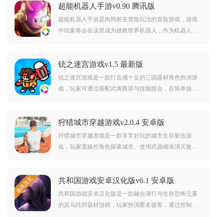
超能机器人手游v0.90 腾讯版
超能机器人手游是肉鸽射击冒险玩法的冒险游戏，游戏
中玩家将会在这里成为拯救世界机器人，作为机器人的
你将会保护自己的家园，拯救危机的世界，游戏中你将
会获得很多不同类型的武器，不同的武器会有不同的伤
铳之迷宫游戏v1.5 最新版
害效果，同时游戏中还可以选择不同的机器芯片。
铳之迷宫游戏是一款打击感十足的三国题材角色扮演游
戏，玩家可通过搭配武将阵容与技能组合，在简单操作
中体验攻守兼备的走位战斗，携手英雄阻止黑暗势力毁
灭世界。游戏操作简单，喜欢这款游戏的朋友还在等什
狩猎城市穿越游戏v2.0.4 安卓版
么，快来下载体验吧！
狩猎城市穿越游戏是一款非常好玩的城市生存射击游
戏，玩家需操控角色探索城市、使用武器瞄准消灭敌
人，通过完成任务解锁新装备与服装，体验冒险与装扮
并存的生存挑战。游戏操作简单，感兴趣的朋友可千万
共和国游戏安卓汉化版v6.1 安卓版
不要错过了，赶紧来下载体验吧！
共和国游戏安卓汉化版是一款融合潜行与生存恐怖元素
的反乌托邦题材游戏，玩家扮演匿名骇客，通过控制监
视系统帮助Hope逃离极权国家的追捕，游戏塑造一种压