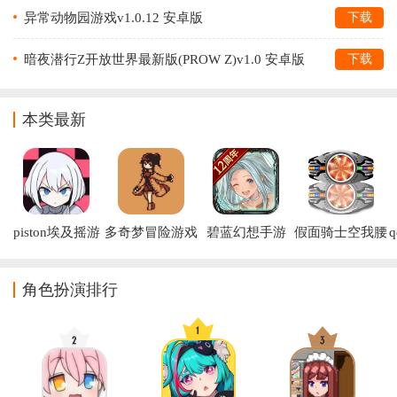
异常动物园游戏v1.0.12 安卓版
下载
暗夜潜行Z开放世界最新版(PROW Z)v1.0 安卓版
下载
本类最新
piston埃及摇游
多奇梦冒险游戏
碧蓝幻想手游
假面骑士空我腰
戏
(Dokimon: 
(Granblue)
带模拟器最新版
Quest)
下载(Kuuga 
Belt)
角色扮演排行