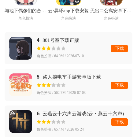
与地下偶像们的合宿生活手游
云·异环app下载安装
无出口公寓安卓下载汉化版2026
角色扮演
角色扮演
角色扮演
4
801号室下载正版
下载
角色扮演 / 64.0M / 2026-07-10
5
路人娘电车手游安卓版下载
下载
角色扮演 / 562.7M / 2026-07-03
6
云燕云十六声云游戏(云・燕云十六声)
下载
角色扮演 / 65.4M / 2026-05-24