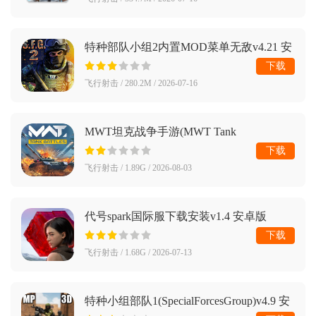
特种部队小组2内置MOD菜单无敌v4.21 安
卓版
下载
飞行射击 / 280.2M / 2026-07-16
MWT坦克战争手游(MWT Tank
Battles)v0.3.1.12034029 安卓版
下载
飞行射击 / 1.89G / 2026-08-03
代号spark国际服下载安装v1.4 安卓版
下载
飞行射击 / 1.68G / 2026-07-13
特种小组部队1(SpecialForcesGroup)v4.9 安
卓版