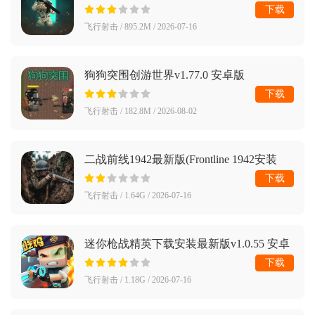
下载
飞行射击 / 895.2M / 2026-07-16
狗狗突围创游世界v1.77.0 安卓版
下载
飞行射击 / 182.8M / 2026-08-02
二战前线1942最新版(Frontline 1942安装
器)v6.17.1 安卓版
下载
飞行射击 / 1.64G / 2026-07-16
迷你枪战精英下载安装最新版v1.0.55 安卓
版
下载
飞行射击 / 1.18G / 2026-07-16