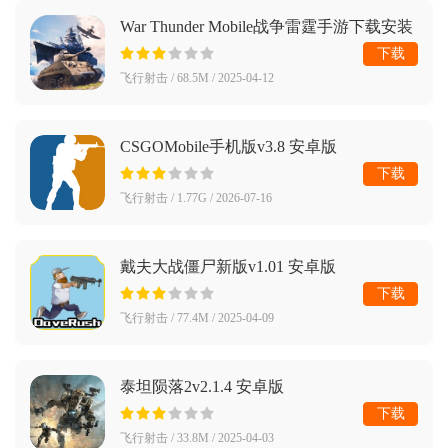
War Thunder Mobile战争雷霆手游下载安装
中文版v0.0.5.88 安卓版
下载
飞行射击 / 68.5M / 2025-04-12
CSGOMobile手机版v3.8 安卓版
下载
飞行射击 / 1.77G / 2026-07-16
戴夫大战僵尸新版v1.01 安卓版
下载
飞行射击 / 77.4M / 2025-04-09
泰坦陨落2v2.1.4 安卓版
下载
飞行射击 / 33.8M / 2025-04-03