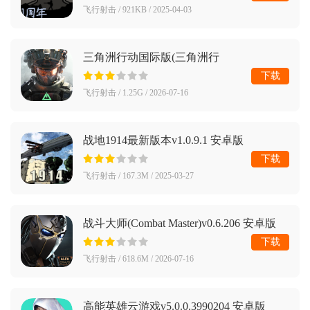
飞行射击 / 921KB / 2025-04-03
三角洲行动国际版(三角洲行
動)v1.202.37103.4902 最新版
下载
飞行射击 / 1.25G / 2026-07-16
战地1914最新版本v1.0.9.1 安卓版
下载
飞行射击 / 167.3M / 2025-03-27
战斗大师(Combat Master)v0.6.206 安卓版
下载
飞行射击 / 618.6M / 2026-07-16
高能英雄云游戏v5.0.0.3990204 安卓版