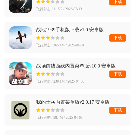
下载
飞行射击 / 1.15G / 2026-07-13
战地1939手机版下载v1.0 安卓版
下载
飞行射击 / 165.4M / 2025-04-01
战场前线西线内置菜单版v10.0 安卓版
下载
飞行射击 / 230.1M / 2025-04-03
我的士兵内置菜单版v2.0.17 安卓版
下载
飞行射击 / 38.4M / 2025-04-03