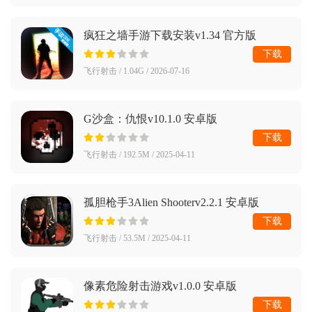
疯狂之墙手游下载安装v1.34 官方版
下载
飞行射击 / 1.04G / 2026-07-16
G沙盒：仇恨v10.1.0 安卓版
下载
飞行射击 / 192.5M / 2025-04-11
孤胆枪手3Alien Shooterv2.2.1 安卓版
下载
飞行射击 / 53.5M / 2025-04-11
像素危险射击游戏v1.0.0 安卓版
下载