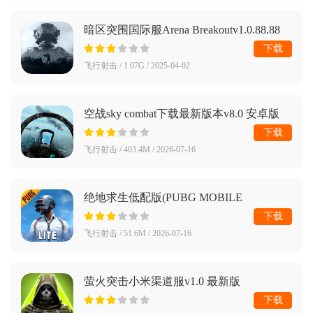
暗区突围国际服Arena Breakoutv1.0.88.88
官方正版
下载
飞行射击 / 1.07G / 2025-04-02
空战sky combat下载最新版本v8.0 安卓版
下载
飞行射击 / 403.4M / 2026-07-16
绝地求生低配版(PUBG MOBILE
LITE)v0.22.0 安卓版
下载
飞行射击 / 51.6M / 2026-07-16
萤火突击小米渠道服v1.0 最新版
下载