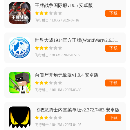
王牌战争国际服v19.5 安卓版
下载
飞行射击 / 1.83G / 2026-07-16
世界大战1914官方正版(WorldWar)v2.6.3.1
安卓版c
下载
飞行射击 / 78.4M / 2026-07-16
向僵尸开炮无敌版v1.0.4 安卓版
下载
飞行射击 / 161.1M / 2025-03-30
飞吧龙骑士内置菜单版v2.372.7463 安卓版
下载
飞行射击 / 104.2M / 2025-04-05