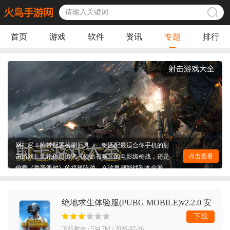
首页
游戏
软件
资讯
专题
排行
射击游戏大全
好玩的实际游戏有哪些？射击游戏在哪里下载？当然是火
鸟手游网了，本站拥有精选全球顶尖射击手游，涵盖
FPS、TPS、战术竞技等全品类。从《使命召唤手游》的
cinematic 战场到《Apex 英雄》的团队策略，从《香肠派
对》的搞笑吃鸡到《暗区突围》的硬核撤离，百款神作一
网打尽！附带配置检测工具，一键匹配最适合你手机的射
击游戏。无论你是追求《使命召唤》的电影级枪战，还是
偏爱《香肠派对》的搞笑吃鸡，在这里都能找到本命游
点击查看
戏。感兴趣的朋友可千万不要错过了哦！
绝地求生体验服(PUBG MOBILE)v2.2.0 安
卓版
下载
飞行射击 / 534.7M / 2026-07-16