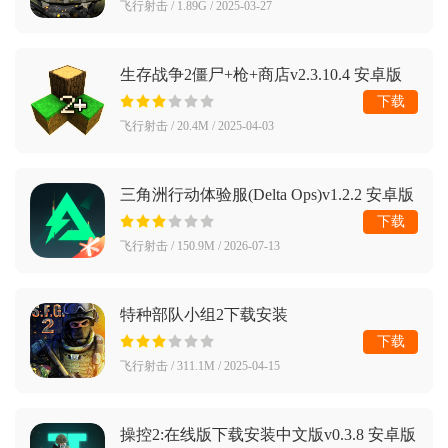
飞行射击 / 1.89G / 2025-03-27
生存战争2僵尸+枪+商店v2.3.10.4 安卓版
下载
飞行射击 / 20.4M / 2025-04-03
三角洲行动体验服(Delta Ops)v1.2.2 安卓版
下载
飞行射击 / 150.9M / 2026-07-13
特种部队小组2下载安装
(SpecialForcesGroup2)v4.21 安卓版
下载
飞行射击 / 311.1M / 2025-04-15
操控2:在线版下载安装中文版v0.3.8 安卓版