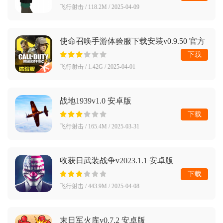
飞行射击 / 118.2M / 2025-04-09
使命召唤手游体验服下载安装v0.9.50 官方
版
下载
飞行射击 / 1.42G / 2025-04-01
战地1939v1.0 安卓版
下载
飞行射击 / 165.4M / 2025-03-31
收获日武装战争v2023.1.1 安卓版
下载
飞行射击 / 443.9M / 2025-04-08
末日军火库v0.7.2 安卓版