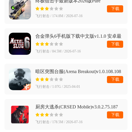
终极狙击手最新版本2026版Pure
Sniperv500248 安卓版
下载
飞行射击 / 174.8M / 2026-07-16
合金弹头6手机版下载中文版v1.1.0 安卓最
新版
下载
飞行射击 / 84.5M / 2026-07-16
暗区突围台服(Arena Breakout)v1.0.108.108
安卓版
下载
飞行射击 / 1.07G / 2025-04-01
厨房大逃杀(CRSED Mobile)v3.0.2.75.187
安卓版
下载
飞行射击 / 178.5M / 2026-07-16