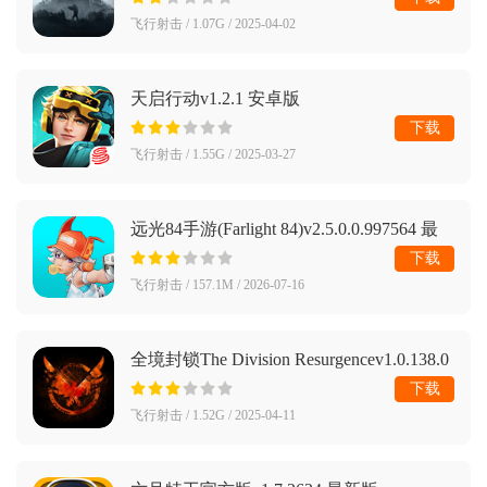
飞行射击 / 1.07G / 2025-04-02
天启行动v1.2.1 安卓版
下载
飞行射击 / 1.55G / 2025-03-27
远光84手游(Farlight 84)v2.5.0.0.997564 最
新版
下载
飞行射击 / 157.1M / 2026-07-16
全境封锁The Division Resurgencev1.0.138.0
安卓版
下载
飞行射击 / 1.52G / 2025-04-11