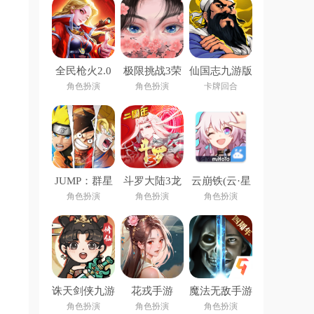
全民枪火2.0
极限挑战3荣
仙国志九游版
手游
耀之战手游
角色扮演
角色扮演
卡牌回合
！
JUMP：群星
斗罗大陆3龙
云崩铁(云·星
集结下载安装
王传说官方版
穹铁道)
角色扮演
角色扮演
角色扮演
诛天剑侠九游
花戎手游
魔法无敌手游
版
角色扮演
角色扮演
角色扮演