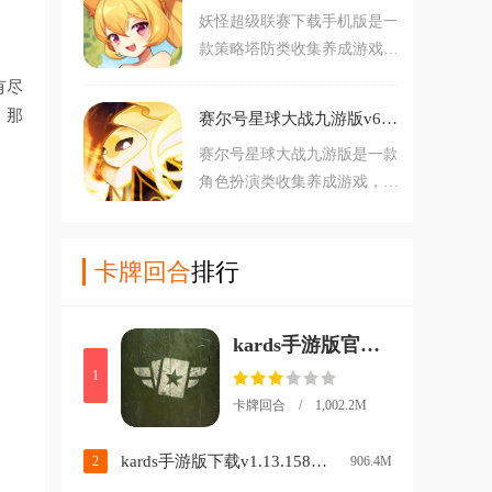
感兴趣的玩家不要错过，赶紧
妖怪超级联赛下载手机版是一
收集各种不同的精灵宠物，根
点击下载开始游玩吧。
款策略塔防类收集养成游戏，
据它们的属性和玩法自由搭配
游戏采用卡通风格。游戏内玩
各种不同的阵容，非常有趣。
有尽
家可以自由收集或抓捕自己的
对此款游戏感兴趣的玩家不要
，那
赛尔号星球大战九游版v6.6 最新版
星兽，你需要更具不同星兽的
错过，赶紧点击下载开始游玩
赛尔号星球大战九游版是一款
属性来合理制定阵容，最终打
吧。
角色扮演类收集养成游戏，该
败强大的敌人。对此款游戏感
游戏采用卡通风格。游戏内玩
兴趣的万花不要错过。
家可以前往各个不同的星球自
由探索，你可以收集各种宠物
卡牌回合
排行
精灵，培养它们，带领它们展
开战斗。同时，游戏中还有着
kards手游版官方下载渠道v1.48.24871 安卓版
各种不同的小玩法，对此款游
戏感兴趣的玩家不要错过，赶
1
紧点击下载开始游玩吧。
卡牌回合 / 1,002.2M
kards手游版下载v1.13.15890 最新版
2
906.4M