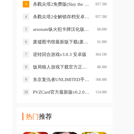
杀戮尖塔2免费版(Slay the Spire 2)v0.103.2 中文版
3
957.3M
杀戮尖塔2全解锁存档安卓版(Slay the Spire 2)v0.103.2 中文版
4
957.3M
arsonate纵火犯卡牌汉化版v1.1.1 手机版
5
66.6M
废墟图书馆最新版下载(废墟读书馆)v1.1 安卓版
6
61.0M
逆转回合游戏v3.0.3 安卓版
7
364.1M
饭局狼人游戏下载官方正版v4.2.0 最新版
8
80.4M
东京复仇者UNLIMITED手游(アンリベ安装器)v1.0.2 最新版
9
168.4M
PVZCard官方最新版v0.2.0 安卓版
10
114.0M
热门
推荐