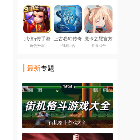
武侠q传手游
上古卷轴传奇
魔卡之耀官方
九游版
版
角色扮演
卡牌回合
卡牌回合
最新
专题
街机格斗游戏大全