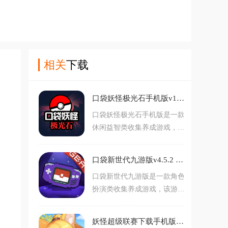
相关
下载
口袋妖怪极光石手机版v1.6.2 最新版
口袋妖怪极光石手机版是一款
休闲益智类收集养成游戏，游
戏采用像素卡通风格。游戏内
玩家将来到神奇的宝可梦世
口袋新世代九游版v4.5.2 最新版
界，你可以在这个世界展开一
口袋新世代九游版是一款角色
场奇幻冒险，一路上你可以收
扮演类收集养成游戏，该游戏
集各种精灵宝可梦，结识伙
采用像素卡通风格。游戏内玩
伴，打败敌人，最终成为强大
家将扮演一名宠物训练师，你
的宝可梦训练师。对此款游戏
妖怪超级联赛下载手机版v1.0.241120042 最新版
可以在这片世界中自由探索，