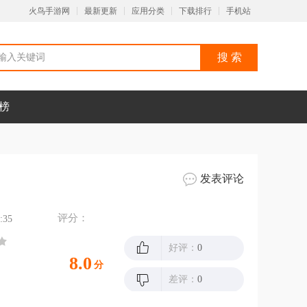
火鸟手游网
最新更新
应用分类
下载排行
手机站
榜
发表评论
评分：
:35
好评：
0
8.0
分
差评：
0