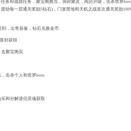
日任务和成就任务，聚宝阁典当，洞府聚灵，阅历升级，击杀世界boss
，渡劫每一层通关奖励5钻石)，门派禁地和天机之战首次通关奖励100
计签到，出售装备，钻石兑换金币
市算卦获得
，去聚宝阁买
击杀个人和世界boss
为乐和分解道侣灵魂获取