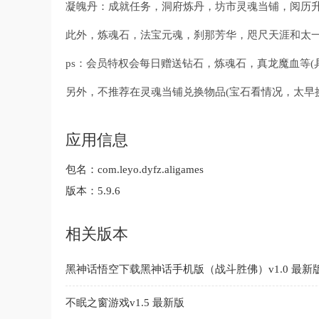
凝魄丹：成就任务，洞府炼丹，坊市灵魂当铺，阅历
此外，炼魂石，法宝元魂，刹那芳华，咫尺天涯和太
ps：会员特权会每日赠送钻石，炼魂石，真龙魔血等(
另外，不推荐在灵魂当铺兑换物品(宝石看情况，太早换
应用信息
包名：
com.leyo.dyfz.aligames
版本：
5.9.6
相关版本
黑神话悟空下载黑神话手机版（战斗胜佛）v1.0 最新
不眠之窗游戏v1.5 最新版