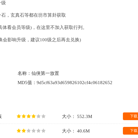
升级
一石，玄真石等都在坊市算卦获取
具体看会员等级)，在这里不加入获取行列。
会影响升级，建议100级之后再去兑换)
名称：
仙侠第一放置
MD5值：
9d5cf63a93d659826102cf4c06182652
版
大小： 552.3M
下载
大小： 40.6M
下载