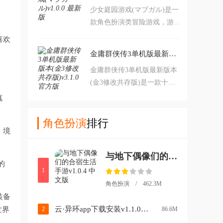
少女庭园游戏(マブガル)是一
侠角色，与他们一同展开冒
款角色扮演类冒险游戏，游戏
险。对自由侠客录九游版本感
采用二次元卡通风格打造。游
兴趣的玩家不要错过，欢迎大
喜欢
戏内玩家将来到一个奇幻世
家在本站下载游玩。
金庸群侠传3单机版最新版本(金3修改共存版)v3.1.0 官方版
界，在这里你将扮演一名指挥
金庸群侠传3单机版最新版本
官，带领一群机甲少女展开冒
(金3修改共存版)是一款十分
险。对少女庭园游戏感兴趣的
经典的武侠对战游戏。游戏中
玩家不要错过，欢迎大家在本
真
经典的元素非常之多，可以给
站下载游玩。
玩家带来很不错的视觉体验，
角色扮演
排行
，境
游戏剧情也是非常的丰富多
彩，还会感受到更加刺激的战
与地下偶像们的合宿生活手游v1.0.4 中文版
斗过程，感兴趣的朋友可以在
的
本站下载体验。
1
角色扮演 / 462.3M
装备
云·异环app下载安装v1.1.0 最新版
世界
2
86.6M