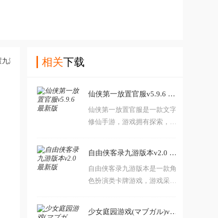
相关
下载
仙侠第一放置官服v5.9.6 最新版
仙侠第一放置官服是一款文字
修仙手游，游戏拥有探索，洞
府，神兵炼制，任务等等系统
玩法，不肝不氪，放置休闲，
自由侠客录九游版本v2.0 最新版
喜欢的朋友欢迎前来下载爽
自由侠客录九游版本是一款角
玩。
色扮演类卡牌游戏，游戏采用
Q版卡通风格打造。游戏内玩
家将来到一个武侠世界当中，
少女庭园游戏(マブガル)v1.0.0 最新版
在这里你可以自由招募各种武