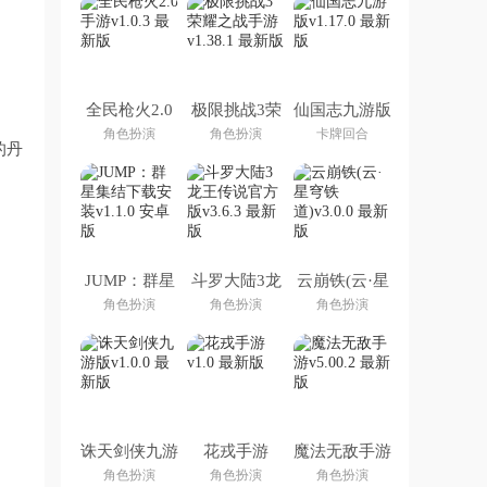
全民枪火2.0
极限挑战3荣
仙国志九游版
手游
耀之战手游
角色扮演
角色扮演
卡牌回合
的丹
JUMP：群星
斗罗大陆3龙
云崩铁(云·星
集结下载安装
王传说官方版
穹铁道)
角色扮演
角色扮演
角色扮演
诛天剑侠九游
花戎手游
魔法无敌手游
版
角色扮演
角色扮演
角色扮演