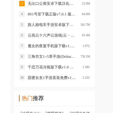
无出口公寓安卓下载汉化版2026v1.5.0 中文版
3
22.0M
801号室下载正版v7.0.1 最新版
4
64.0M
路人娘电车手游安卓版下载v1.0.0 最新版
5
562.7M
云燕云十六声云游戏(云・燕云十六声)v1.2.3 安卓版
6
65.4M
魔女的夜宴手机版下载v1.0 安卓版
7
1.07G
三角符文1~5章手游(Deltarune)v6.0.0 安卓版
8
750.1M
千恋万花冷狐版下载v1.0 手机版
9
1.59G
甜蜜女友1手游直装免费v1.0 安卓版
10
3.22G
热门
推荐