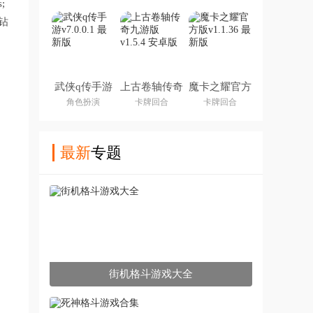
;
钻
武侠q传手游
上古卷轴传奇
魔卡之耀官方
九游版
版
角色扮演
卡牌回合
卡牌回合
最新
专题
街机格斗游戏大全