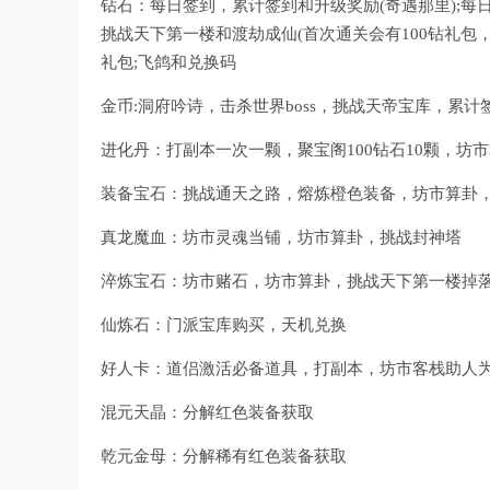
钻石：每日签到，累计签到和升级奖励(奇遇那里);每
挑战天下第一楼和渡劫成仙(首次通关会有100钻礼包
礼包;飞鸽和兑换码
金币:洞府吟诗，击杀世界boss，挑战天帝宝库，累
进化丹：打副本一次一颗，聚宝阁100钻石10颗，坊
装备宝石：挑战通天之路，熔炼橙色装备，坊市算卦
真龙魔血：坊市灵魂当铺，坊市算卦，挑战封神塔
淬炼宝石：坊市赌石，坊市算卦，挑战天下第一楼掉落，
仙炼石：门派宝库购买，天机兑换
好人卡：道侣激活必备道具，打副本，坊市客栈助人
混元天晶：分解红色装备获取
乾元金母：分解稀有红色装备获取