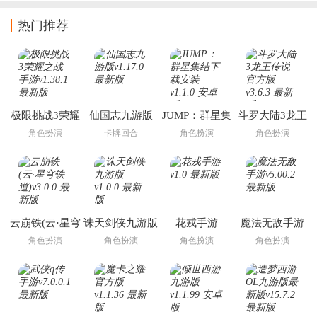
热门推荐
极限挑战3荣耀
仙国志九游版
JUMP：群星集
斗罗大陆3龙王
之战手游
结下载安装
传说官方版
角色扮演
卡牌回合
角色扮演
角色扮演
云崩铁(云·星穹
诛天剑侠九游版
花戎手游
魔法无敌手游
铁道)
角色扮演
角色扮演
角色扮演
角色扮演