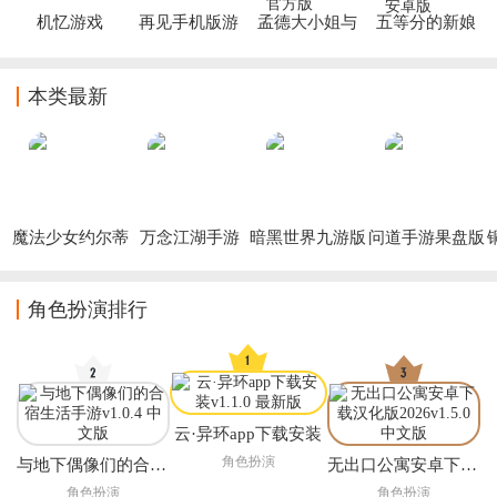
机忆游戏
再见手机版游
孟德大小姐与
五等分的新娘
戏下载
自爆少年手游
手游下载(ごと
ぱず)
本类最新
魔法少女约尔蒂
万念江湖手游
暗黑世界九游版
问道手游果盘版
娜手游
本官方下载客户
端
角色扮演排行
云·异环app下载安装
角色扮演
与地下偶像们的合宿生活手游
无出口公寓安卓下载汉化版2026
角色扮演
角色扮演