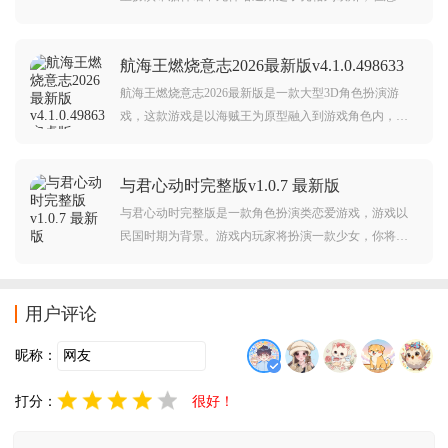
冥河上坐着摆渡人的工作，在游戏中玩家将和多个NPC
对话，聆听他们的故事，感受故事里的情感，探索生与
航海王燃烧意志2026最新版v4.1.0.498633
死的奥秘，同时也会遇到敌人，玩家需要强大自己，战
安卓版
胜敌人。
航海王燃烧意志2026最新版是一款大型3D角色扮演游
戏，这款游戏是以海贼王为原型融入到游戏角色内，在
游戏中可以和其他玩家一起探索广阔的世界，还有很多
的挑战等着大家，不仅画面高清而且还有炫酷大招特
与君心动时完整版v1.0.7 最新版
效，感兴趣的朋友赶紧下载试试吧！
与君心动时完整版是一款角色扮演类恋爱游戏，游戏以
民国时期为背景。游戏内玩家将扮演一款少女，你将周
璇与各方势力之中，邂逅各种NPC，每此选择都会给你
带来不同的结局和剧情。对此类游戏感兴趣的玩家不要
错过，赶紧点击下载开始游玩吧。
用户评论
昵称：
打分：
很好！