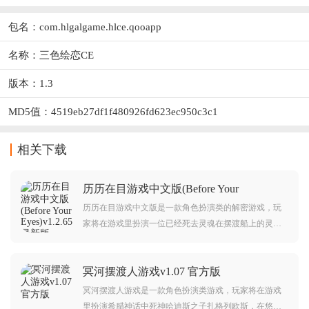
包名：com.hlgalgame.hlce.qooapp
名称：三色绘恋CE
版本：1.3
MD5值：4519eb27df1f480926fd623ec950c3c1
相关下载
历历在目游戏中文版(Before Your
Eyes)v1.2.65 最新版
历历在目游戏中文版是一款角色扮演类的解密游戏，玩
家将在游戏里扮演一位已经死去灵魂在摆渡船上的灵
魂，摆渡人将帮你回忆你的一生，在这过程中摆渡人会
问你问题，说真话会继续剧情，如果摆渡人发现你撒
冥河摆渡人游戏v1.07 官方版
谎，将强制在你的回忆里寻找真相。
冥河摆渡人游戏是一款角色扮演类游戏，玩家将在游戏
里扮演希腊神话中死神哈迪斯之子扎格列欧斯，在悠悠