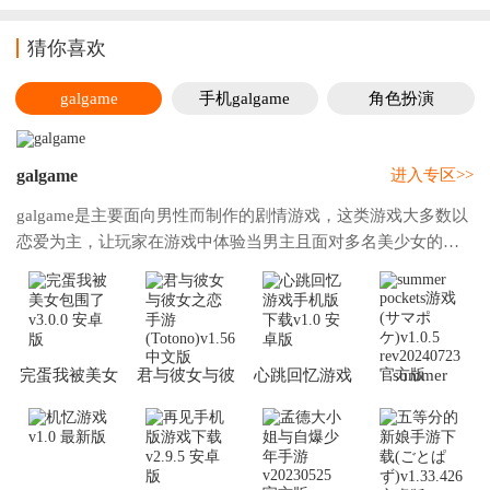
猜你喜欢
galgame
手机galgame
角色扮演
galgame
进入专区>>
galgame是主要面向男性而制作的剧情游戏，这类游戏大多数以
恋爱为主，让玩家在游戏中体验当男主且面对多名美少女的感
觉，游戏最大的特点就是美少女超级多，并且剧情超级精彩且
有很深的代入感和沉浸感，游戏大部分以第
完蛋我被美女
君与彼女与彼
心跳回忆游戏
summer
包围了
女之恋手游
手机版下载
pockets游戏(サ
(Totono)
マポケ)