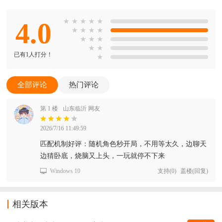
4.0
★
★
★
★
★
★
★
★
★
★
★
★
★
★
已有1人打分！
★
全部评论
热门评论
第 1 楼
山东临沂 网友
2026/7/16 11:49:59
匹配机制好评：随机角色秒开局，不用等太久，边聊天
边猜卧底，烧脑又上头，一玩就停不下来
Windows 10
支持
(
0
)
盖楼(回复)
相关版本