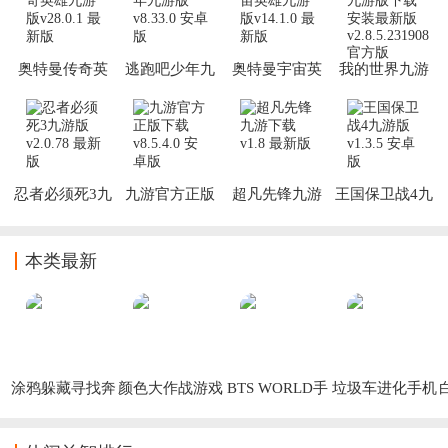
奥特曼传奇英
逃跑吧少年九
奥特曼宇宙英
我的世界九游
雄九游版
游版
雄九游版
版下载安装最
新版
忍者必须死3九
九游官方正版
超凡先锋九游
王国保卫战4九
游版
下载
下载
游版
本类最新
涂鸦躲藏寻找奔
颜色大作战游戏
BTS WORLD手
垃圾车进化手机
跑免广告版
游
版