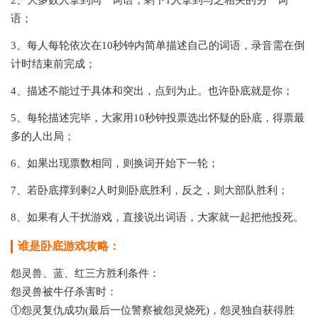
2、大多数人拿到同一词语，剩下1人拿到与之相关的另一词
语；
3、每人每轮依次在10秒钟内简单描述自己的词语，录音需在倒
计时结束前完成；
4、描述不能过于具体和突出，点到为止。也许卧底就是你；
5、每轮描述完毕，大家用10秒钟投票选出怀疑的卧底，得票最
多的人出局；
6、如果出现票数相同，则换词开始下一轮；
7、若卧底撑到剩2人时则卧底胜利，反之，则大部队胜利；
8、如果有人干扰游戏，直接说出词语，大家就一起把他投死。
谁是卧底游戏攻略：
怨灵兽、蓝、红三方胜利条件：
怨灵兽被牛仔杀害时：
①怨灵复仇成功(最后一位警察被怨灵烧死)，怨灵独自获得胜