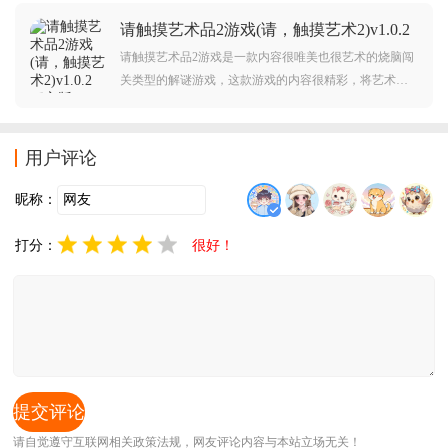
游戏中发现各种揶揄现代办公室文化的小彩蛋，因为大
请触摸艺术品2游戏(请，触摸艺术2)v1.0.2
家在开会吵架，讨论公司业绩下滑的原因，这种讽刺黑
官方版
色幽默相当有代入感，快来体验吧！
请触摸艺术品2游戏是一款内容很唯美也很艺术的烧脑闯
关类型的解谜游戏，这款游戏的内容很精彩，将艺术和
解谜融合在一起，让玩家有全新的不一样的解谜体验，
这些艺术作品中有一些突兀的地方，但是画风还是一样
的，难度要看玩家的思路。
用户评论
昵称：
打分：
很好！
请自觉遵守互联网相关政策法规，网友评论内容与本站立场无关！