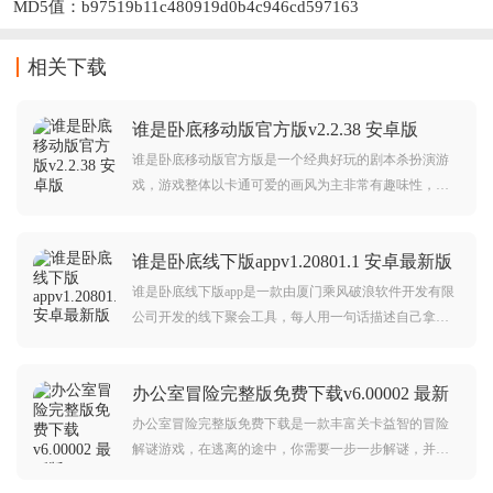
MD5值：b97519b11c480919d0b4c946cd597163
相关下载
谁是卧底移动版官方版v2.2.38 安卓版
谁是卧底移动版官方版是一个经典好玩的剧本杀扮演游
戏，游戏整体以卡通可爱的画风为主非常有趣味性，玩
家可以在这里和好友一起进行有趣的剧本杀游戏，游戏
里全新更新超多精彩的玩法，超级好玩和精彩，还有各
谁是卧底线下版appv1.20801.1 安卓最新版
种改良好的好玩的桌游游戏都可以在这里进行体验。
谁是卧底线下版app是一款由厦门乘风破浪软件开发有限
公司开发的线下聚会工具，每人用一句话描述自己拿到
的词语，需要找对同伴，并且找到谁是卧底，脑洞在
线，无聊再见。
办公室冒险完整版免费下载v6.00002 最新
版
办公室冒险完整版免费下载是一款丰富关卡益智的冒险
解谜游戏，在逃离的途中，你需要一步一步解谜，并躲
过老板和上级的监视，才能离开办公室，玩家还可以在