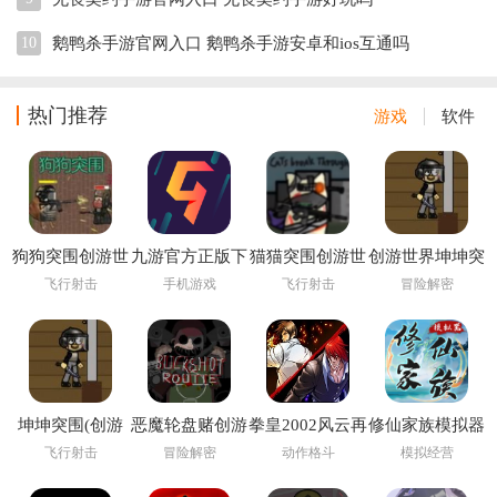
10
鹅鸭杀手游官网入口 鹅鸭杀手游安卓和ios互通吗
热门推荐
游戏
软件
狗狗突围创游世
九游官方正版下
猫猫突围创游世
创游世界坤坤突
界
载
界
围小游戏
飞行射击
手机游戏
飞行射击
冒险解密
坤坤突围(创游
恶魔轮盘赌创游
拳皇2002风云再
修仙家族模拟器
世界)
版(创游世界)
起
6.2
飞行射击
冒险解密
动作格斗
模拟经营