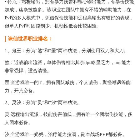
• 特点：站桩输出，拥有暴力伤害和核心输出能力，有暴击技能
加成，读条技能多。该职业在团队中拥有不错的辅助能力，在
PvP的多人模式中，凭借保命技能和远程高输出有较好的表现，
但单人PvP时因控制少、机动性低会比较困难。
诛仙世界职业排名：
1、鬼王：分为“煞”和“罡”两种功法，分别使用双刀和大刀。
煞：近战输出流派，单体伤害相比其余dps略显乏力，aoe能力
非常强悍，适合清怪。
罡:全游戏唯一的T，拥有团队减伤，个人减伤，聚怪嘲讽等能
力，开荒必备。
2、灵汐：分为“灵”和“汐”两种功法。
灵:远程输出流派，技能伤害偏低，拥有唯一全团增伤技能，多
人团本必备。
汐:全游戏唯一奶妈，治疗能力拉满，副本战场PVP都必备。