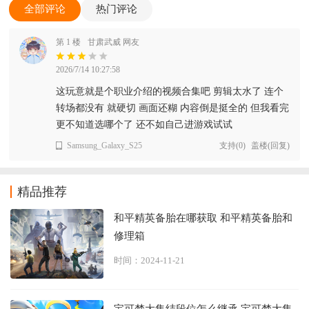
全部评论
热门评论
第 1 楼
甘肃武威 网友
2026/7/14 10:27:58
这玩意就是个职业介绍的视频合集吧 剪辑太水了 连个
转场都没有 就硬切 画面还糊 内容倒是挺全的 但我看完
更不知道选哪个了 还不如自己进游戏试试
Samsung_Galaxy_S25
支持
(
0
)
盖楼(回复)
精品推荐
和平精英备胎在哪获取 和平精英备胎和
修理箱
时间：2024-11-21