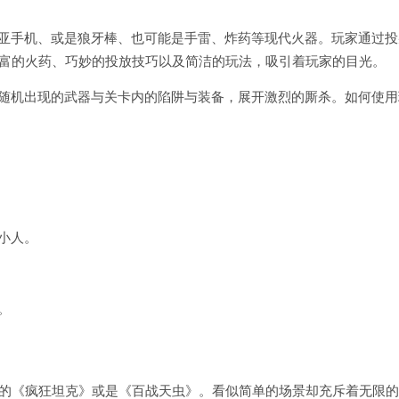
基亚手机、或是狼牙棒、也可能是手雷、炸药等现代火器。玩家通过投
丰富的火药、巧妙的投放技巧以及简洁的玩法，吸引着玩家的目光。
助随机出现的武器与关卡内的陷阱与装备，展开激烈的厮杀。如何使用
小人。
。
像是简化版的《疯狂坦克》或是《百战天虫》。看似简单的场景却充斥着无限