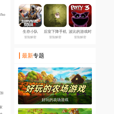
Infernal
Bonds)
ho
生存小队
后室下降手机
波比的游戏时
(Survival
版下载
间第三章手机
冒险解密
冒险解密
冒险解密
Squad)
(Backrooms
版
Descent)
最新
专题
法加
好玩的农场游戏
家