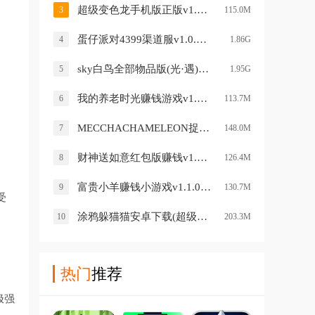
超级变色龙手机版正版v1.5 安卓版
3
115.0M
蛋仔派对4399渠道服v1.0.59 安卓版
4
1.86G
sky白鸟全部物品版(光·遇)v0.15.5 最新版
5
1.95G
我的养老时光赚钱游戏v1.0.0.1 安卓版
6
113.7M
MECCHACHAMELEON捉迷藏手游(超级变色龙)v1.6 最新版
7
148.0M
财神送如意红包版赚钱v1.0.4 安卓版
8
126.4M
富贵小羊赚钱小游戏v1.1.0 安卓版
9
130.7M
受
涂鸦躲猫猫安卓下载(超级变色龙)v0.2.1 安卓版
10
203.3M
热门
推荐
极强