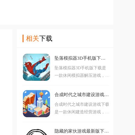
相关
下载
坠落模拟器3D手机版下载最新版v1.9 安卓版
坠落模拟器3D手机版下载是
一款休闲模拟器解压游戏，游
戏内拥有很多不同的场景，各
种人物角色，高度还原物理引
合成时代之城市建设游戏下载v1.8.4 安卓版
擎，在游戏中体验坠落的感
合成时代之城市建设游戏下载
觉，趣味粉碎的解压体验。
是一款休闲建造经营游戏，玩
家在游戏中可以自由建造属于
自己的小镇，不断升级合并获
隐藏的家伙游戏最新版下载(隐藏之人)v2.1.2 安卓版
取更高等级的建筑，根据策略