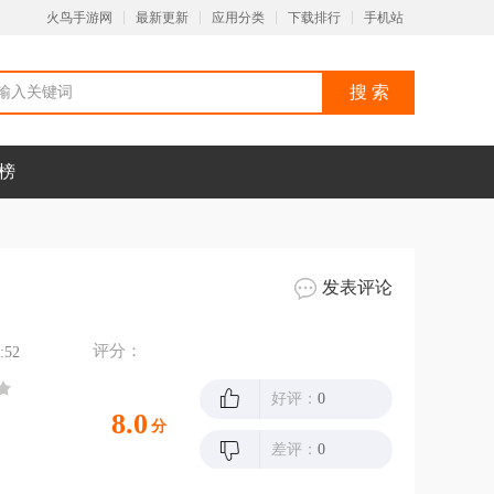
火鸟手游网
最新更新
应用分类
下载排行
手机站
榜
发表评论
评分：
:52
好评：
0
8.0
分
差评：
0