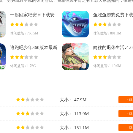
款十分好玩且不腻的休闲游戏，我相信其中肯定有几款大家熟知的，像是
和割绳子
一起回家吧安卓下载安
鱼吃鱼游戏免费下
装v1.0.0 安卓版
装正版v1.0.215 官
休闲益智 / 768.5M
休闲益智 / 801.3M
逃跑吧少年360版本最新
向往的退休生活v1.0.
下载v8.28.2 官方版
安卓版
休闲益智 / 1.76G
休闲益智 / 110.0M
大小： 47.9M
下载
大小： 113.9M
下载
大小： 151.1M
下载