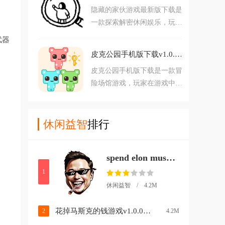
隐藏的家伙游戏最新版下载是
经营赚取更多钱，才能不断升
一款探索解密休闲娱乐，玩家
级，打造自己的高级小镇，非
在游戏中可以探索各种趣味关
常休闲解压的娱乐游戏。
武器
卡，卡通的黑白画风，描绘出
皮克公园手机版下载v1.0.0 安卓版
写生般精美绝伦图像，在各个
皮克公园手机版下载是一款冒
关卡中寻找制定的目标，非常
险场馆游戏，玩家在游戏中可
考验玩家的眼里，快来下载体
以猫猫形象的角色，在各种关
验吧。
卡中根据策略获取通关必备的
钥匙，获得最后的胜利顺利通
休闲益智
排行
关，各种关卡等你来闯关，支
持单人游戏。
spend elon musk money中文版下载(花掉马斯克的钱)v1.0.0 安卓版
1
休闲益智 / 4.2M
花掉马斯克的钱游戏v1.0.0 安卓版
2
4.2M