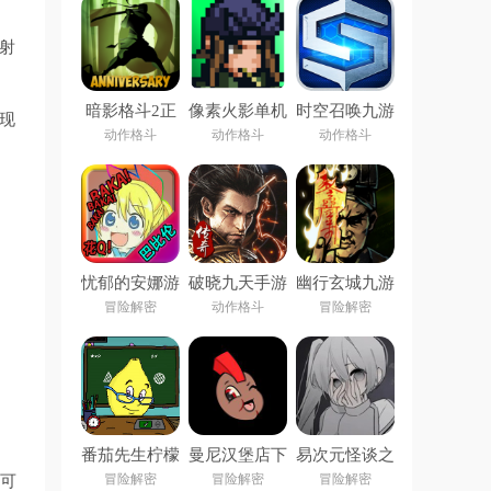
射
暗影格斗2正
像素火影单机
时空召唤九游
现
版下载安装
版下载安装
版
动作格斗
动作格斗
动作格斗
(Shadow
Fight 2)
忧郁的安娜游
破晓九天手游
幽行玄城九游
戏
下载
版
冒险解密
动作格斗
冒险解密
番茄先生柠檬
曼尼汉堡店下
易次元怪谈之
小姐下载安装
载官方
家下载正版官
冒险解密
冒险解密
冒险解密
的可
(Pandemonium:
方手机版