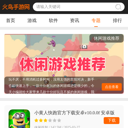
首页
游戏
软件
资讯
专题
排行
休闲游戏推荐
休闲游戏推荐,休闲游戏作为被玩家最熟悉且玩的最多的一
类游戏，其简单的玩法加上轻松的游戏节奏，使玩家们百
玩不厌，不用消耗过多时间，没用太强的竞技对决，新手
也能快速上手，一款十分耐玩的休闲游戏还是很少的，今
天小编就给大家带来几款十分好玩且不腻的休闲游戏，我
点击查看
相信其中肯定有几款大家熟知的，像是地铁跑酷和割绳子
等经典的休闲游戏，还有最近火爆的沙威玛这种休闲经营
游戏等，赶紧点击进入本站，更多好玩的休闲游戏都在火
鸟下载站下载。
小黄人快跑官方下载安卓v10.0.0f 安卓版
下载
休闲益智 / 142.5M / 2025-03-27