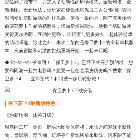
定位到了城市中，并加入了创新性的剧情模式、全新炮塔、全
新地图、全新玩法，让玩家在建设炮塔保卫主人公“阿波”的同
时感受到塔防游戏的别样乐趣。值得一提的是，除了完美传承
前两部萝卜作品的精髓外，增加新糖果玩法，使整个塔防游戏
变得更加激萌，互动性更强， 让玩家与更多好友一起体验游戏
的萌动乐趣。除此之外，本次上架的是保卫萝卜3的全新单机版
本，充满冒险和刺激的挑战重新开始，一起来玩吧！
◆ 铛~铛~铛~爷青回！「保卫萝卜4」已经正式开启预约啦！想
要和阿波一起拍电影吗？想要一起创造票房历史吗？搜索「保
卫萝卜4」，立即预约！和阿波一起玩转影城！
保卫萝卜3最新版特色：
【崭新地图、体验升级】
崭新的工厂、集市、码头地图集体亮相，水陆之间迎战全新怪
物，雪球塔、毒气桶、灯塔等全新炮塔前来助阵。玩家除了能