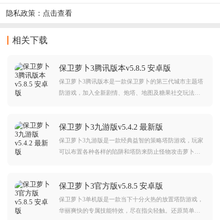
隐私政策：
点击查看
相关下载
保卫萝卜3腾讯版本v5.8.5 安卓版
保卫萝卜3腾讯版本是一款保卫萝卜的第三代城市主题塔
防游戏，加入全新剧情、炮塔、地图及糖果社交玩法。
玩家需建造防御塔保护主角“阿波”，在延续经典策略的同
时，体验更丰富的互动与萌趣挑战。游戏操作简单，喜
保卫萝卜3九游版v5.4.2 最新版
欢这款游戏的朋友快来下载一起玩吧！
保卫萝卜3九游版是一款经典益智的策略塔防游戏，玩家
可以布置各种各样的陷阱和塔防来防止怪物攻击萝卜，
轻松的音乐配上有趣的画风，手机塔防游戏的热门之
作，喜欢这类策略塔防游戏的玩家赶紧下载吧。
保卫萝卜3官方版v5.8.5 安卓版
保卫萝卜3单机版是一款当下十分火热的放置塔防游戏，
华丽爽快的专属技能特效，尽在指尖轻触。还原简单塔