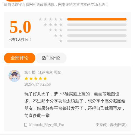
请自觉遵守互联网相关政策法规，网友评论内容与本站立场无关！
5.0
★
★
★
★
★
★
★
★
★
★
★
★
★
★
已有1人打分！
★
全部评论
热门评论
第 1 楼
江苏南京 网友
2026/7/17 8:25:58
玩了好几天了，萝卜3确实挺上瘾的，画面萌地图也
多。不过那个分享功能太鸡肋了，想分享个高分截图给
朋友，结果好多平台都转发不了，还得自己截图再发，
简直多此一举
Motorola_Edge_60_Pro
支持
(
0
)
盖楼(回复)