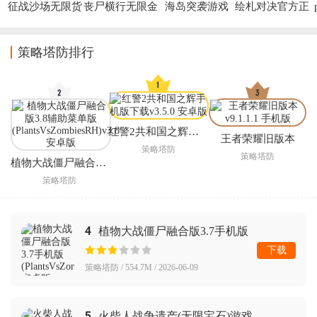
征战沙场无限货
丧尸横行无限金
海岛突袭游戏
绘札对决官方正
币版
币版
版
策略塔防排行
红警2共和国之辉手机版下载
王者荣耀旧版本
策略塔防
策略塔防
植物大战僵尸融合版3.8辅助菜单版(PlantsVsZombiesRH)
策略塔防
4
植物大战僵尸融合版3.7手机版
(PlantsVsZombiesRH)
下载
策略塔防 / 554.7M / 2026-06-09
5
火柴人战争遗产(无限宝石)游戏