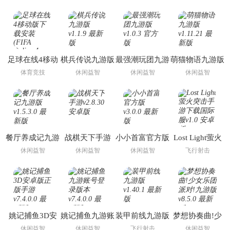
足球在线4移动
棋兵传说九游版
最强潮玩团九游
萌猫物语九游版
版下载安装
版
体育竞技
休闲益智
休闲益智
休闲益智
(FIFA Online 4
M)
餐厅养成记九游
战棋天下手游
小小首富官方版
Lost Light萤火
版
突击手游下载国
休闲益智
休闲益智
休闲益智
飞行射击
际服
姚记捕鱼3D安
姚记捕鱼九游账
装甲前线九游版
梦想协奏曲!少
卓版正版手游
号登录版本
女乐团派对!九
休闲益智
休闲益智
飞行射击
休闲益智