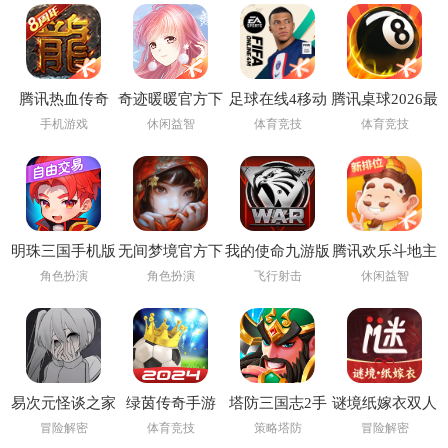
腾讯热血传奇
奇迹暖暖官方下
足球在线4移动
腾讯桌球2026最
载最新版
版下载安装
新版
手机游戏
休闲益智
体育竞技
体育竞技
(FIFA Online 4
M)
明珠三国手机版
无间梦境官方下
我的使命九游版
腾讯欢乐斗地主
载
本
2026年新版
角色扮演
角色扮演
飞行射击
休闲益智
易次元怪谈之家
绿茵传奇手游
塔防三国志2手
谜境纸嫁衣双人
下载正版官方手
游
版
冒险解密
体育竞技
策略塔防
冒险解密
机版