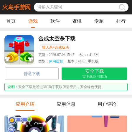
首页
游戏
软件
资讯
专题
排行
合成太空杀下载
狼人杀+合成玩法
更新：
2026-07-08 15:47
大小：
41.8M
类型：
休闲益智
版本：
v1.0.1 手机版
安全下载
普通下载
需下载应用市场
说明：
安全下载是通过360助手获取所需应用，安全绿色便捷。
应用介绍
应用信息
用户评论