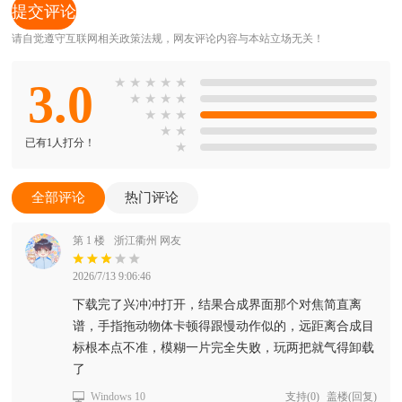
请自觉遵守互联网相关政策法规，网友评论内容与本站立场无关！
3.0
★
★
★
★
★
★
★
★
★
★
★
★
★
★
已有1人打分！
★
全部评论
热门评论
第 1 楼
浙江衢州 网友
2026/7/13 9:06:46
下载完了兴冲冲打开，结果合成界面那个对焦简直离
谱，手指拖动物体卡顿得跟慢动作似的，远距离合成目
标根本点不准，模糊一片完全失败，玩两把就气得卸载
了
Windows 10
支持
(
0
)
盖楼(回复)