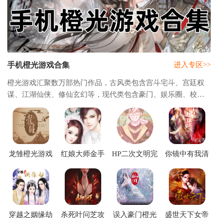
手机橙光游戏合集
进入专区>>
橙光游戏汇聚数万部热门作品，古风类包含宫斗宅斗、宫廷权
谋、江湖仙侠、修仙玄幻等，现代类包含豪门、娱乐圈、校
园、名利场、怪谈等，还有奇幻类、悬疑类、兽世、异世玄幻
等等，各种视觉小说风格任你选择，让你不再
龙雏橙光游戏
红娘大师金手
HP二次文明完
你镜中有我清
下载(龙雏5.25)
指下载
结版橙光下载
软下载
(HP二次文明
［清软］3.22)
穿越之姻缘劫
杀死叶问芝攻
误入豪门橙光
盛世天下女帝