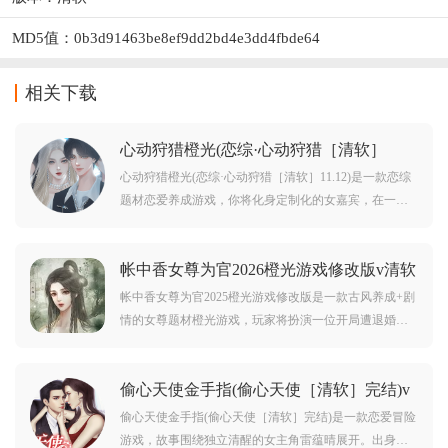
MD5值：0b3d91463be8ef9dd2bd4e3dd4fbde64
相关下载
心动狩猎橙光(恋综·心动狩猎［清软］
11.12)v清软 安卓版
心动狩猎橙光(恋综·心动狩猎［清软］11.12)是一款恋综
题材恋爱养成游戏，你将化身定制化的女嘉宾，在一座
藏着秘密的小岛上，和4位风格迥异的男嘉宾、3位魅力
女嘉宾以及1位隐藏角色，共度21天的浪漫假期。游戏以
帐中香女尊为官2026橙光游戏修改版v清软
细腻的剧情分支和丰富的互动玩法，带你体验恋爱的甜
解锁版
蜜与悬念，揭开小岛背后的谜团。
帐中香女尊为官2025橙光游戏修改版是一款古风养成+剧
情的女尊题材橙光游戏，玩家将扮演一位开局遭退婚的
没落家族女家主，在女尊王朝开启逆袭之路，一边振兴
家门，一边科举入仕一步步从寒门少女走上朝堂高位，
偷心天使金手指(偷心天使［清软］完结)v
同时可自由选择婚恋模式，或专宠一人，或广纳夫侍，
清软 无限鲜花
书写独属于你的逍遥传奇。
偷心天使金手指(偷心天使［清软］完结)是一款恋爱冒险
游戏，故事围绕独立清醒的女主角雷蕴晴展开。出身单