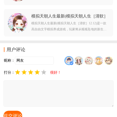
亲家庭的她从小独立坚韧，一边打工一边照顾患病母
亲，意外进入顶级企业后，不仅卷入了职场纷争与豪门
模拟天朝人生最新(模拟天朝人生［清软］
暗流，还同时吸引了三位性格迥异的优质男主，开启了
12.12)v清软 无限鲜花
一场充满反转与甜蜜的都市爱恋。
模拟天朝人生最新(模拟天朝人生［清软］12.12)是一款
高自由文字模拟养成游戏，玩家将从呱呱坠地的新生儿
开始，完整体验从懵懂婴孩到耄耋老人的一生，你可以
自主规划每一步人生：从小选兴趣、拼升学，成年后选
职业、攒资产，结婚生子经营家庭，一步步打造属于自
用户评论
己的平凡或不凡的人生。
昵称：
打分：
很好！