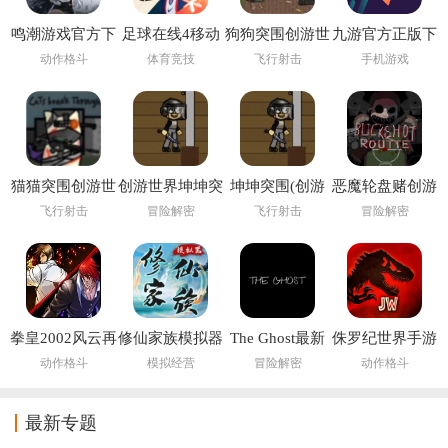
鸣潮游戏官方下
足球在线4移动
狗狗突围创游世
九游官方正版下
载
版下载安装
界
载
动作格斗
体育竞技
飞行射击
手机游戏
(FIFA Online 4
M)
猫猫突围创游世
创游世界坤坤突
坤坤突围(创游
恶魔轮盘赌创游
界
围小游戏
世界)
版(创游世界)
飞行射击
冒险解密
飞行射击
冒险解密
拳皇2002风云再
修仙家族模拟器
The Ghost最新
侏罗纪世界手游
起
6.2
版下载2026
(Jurassic World
动作格斗
模拟经营
冒险解密
动作格斗
安装器)
最新专题