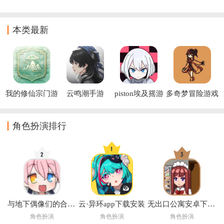
橙光游戏下载
略橙光游戏(杀
旧版下载
篇橙光(盛世天
死叶问芝-吾
下之女帝篇(自
情)
带商城))
本类最新
我的修仙宗门游
云鸣潮手游
piston埃及摇游
多奇梦冒险游戏
戏
戏
(Dokimon: 
Quest)
角色扮演排行
与地下偶像们的合宿生活手游
云·异环app下载安装
无出口公寓安卓下载汉化版2026
角色扮演
角色扮演
角色扮演