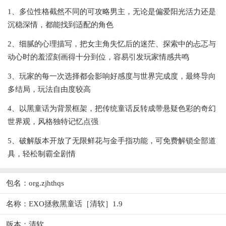
1、多位性格截然不同的可攻略男主，无论是偏爱阳光活力还是
沉稳深情，都能找到适配的角色
2、细腻的心理描写，把女主角失忆后的迷茫、探索中的忐忑与
动心时的羞涩刻画得十分到位，容易引发玩家情感共鸣
3、玩家的每一次选择都会影响好感度与世界完成度，最终导向
多结局，玩法自由度较高
4、以黑童话为背景框架，把传统童话反转成带悬疑色彩的奇幻
世界观，风格独特记忆点强
5、破解版本开放了无限鲜花与金手指功能，可免费解锁全部道
具，轻松制霸全剧情
包名：org.zjhthqs
名称：EXO拯救黑童话［清软］1.9
版本：清软