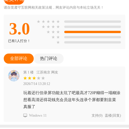
请自觉遵守互联网相关政策法规，网友评论内容与本站立场无关！
3.0
★
★
★
★
★
★
★
★
★
★
★
★
★
★
已有1人打分！
★
全部评论
热门评论
第 1 楼
江苏南京 网友
2026/7/14 13:20:12
玩着还行但录屏功能太坑了吧最高才720P糊得一塌糊涂
想看高清还得花钱充会员这年头连录个屏都要割韭菜
真服了
Windows 11
支持
(
0
)
盖楼(回复)