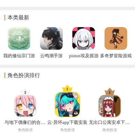
植版下载安装
移植版(Pizza
器装甲移植版
汤小熊移植下
Tower)
载
本类最新
我的修仙宗门游
云鸣潮手游
piston埃及摇游
多奇梦冒险游戏
戏
戏
(Dokimon: 
Quest)
角色扮演排行
与地下偶像们的合宿生活手游
云·异环app下载安装
无出口公寓安卓下载汉化版2026
角色扮演
角色扮演
角色扮演