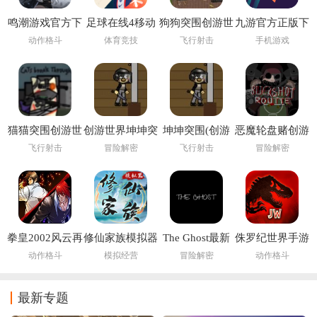
鸣潮游戏官方下
足球在线4移动
狗狗突围创游世
九游官方正版下
载
版下载安装
界
载
动作格斗
体育竞技
飞行射击
手机游戏
(FIFA Online 4
M)
猫猫突围创游世
创游世界坤坤突
坤坤突围(创游
恶魔轮盘赌创游
界
围小游戏
世界)
版(创游世界)
飞行射击
冒险解密
飞行射击
冒险解密
拳皇2002风云再
修仙家族模拟器
The Ghost最新
侏罗纪世界手游
起
6.2
版下载2026
(Jurassic World
动作格斗
模拟经营
冒险解密
动作格斗
安装器)
最新专题