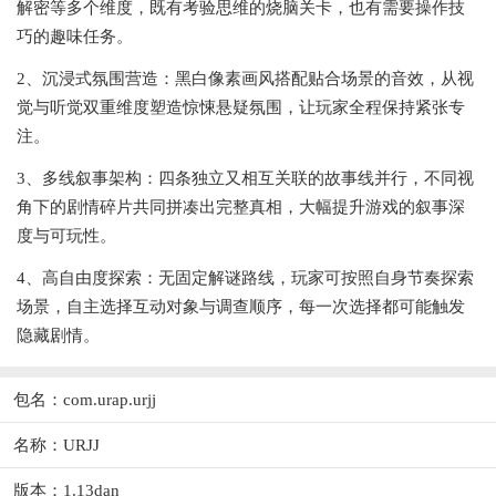
解密等多个维度，既有考验思维的烧脑关卡，也有需要操作技
巧的趣味任务。
2、沉浸式氛围营造：黑白像素画风搭配贴合场景的音效，从视
觉与听觉双重维度塑造惊悚悬疑氛围，让玩家全程保持紧张专
注。
3、多线叙事架构：四条独立又相互关联的故事线并行，不同视
角下的剧情碎片共同拼凑出完整真相，大幅提升游戏的叙事深
度与可玩性。
4、高自由度探索：无固定解谜路线，玩家可按照自身节奏探索
场景，自主选择互动对象与调查顺序，每一次选择都可能触发
隐藏剧情。
包名：com.urap.urjj
名称：URJJ
版本：1.13dan