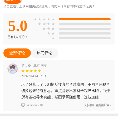
请自觉遵守互联网相关政策法规，网友评论内容与本站立场无关！
5.0
★
★
★
★
★
★
★
★
★
★
★
★
★
★
已有1人打分！
★
全部评论
热门评论
第 1 楼
北京 网友
2026/7/14 14:07:33
玩了好几天了，剧情反转真的蛮过瘾的，不同角色视角
切换起来特有意思。重点是导出素材全程没水印，白嫖
所有基础导出功能，截图录屏随便用，这波血赚
Windows 10
支持
(
0
)
盖楼(回复)