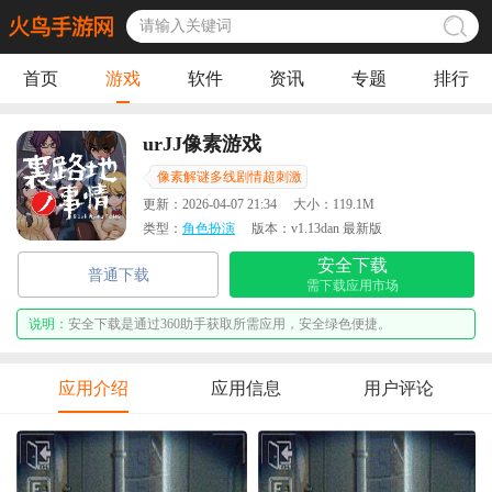
首页
游戏
软件
资讯
专题
排行
urJJ像素游戏
像素解谜多线剧情超刺激
更新：
2026-04-07 21:34
大小：
119.1M
类型：
角色扮演
版本：
v1.13dan 最新版
安全下载
普通下载
需下载应用市场
说明：
安全下载是通过360助手获取所需应用，安全绿色便捷。
应用介绍
应用信息
用户评论