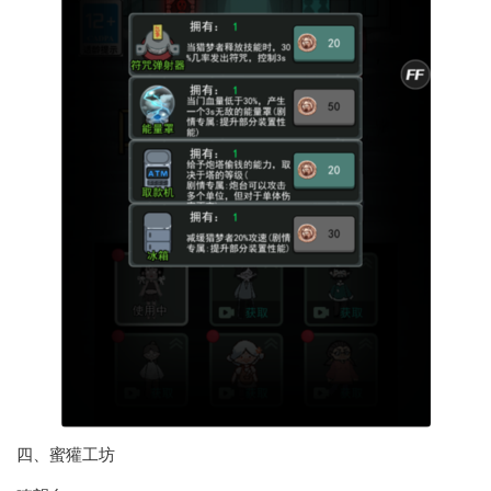
四、蜜獾工坊