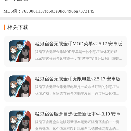
MD5值：7650061137fc603e9bc6496ba7373145
相关下载
猛鬼宿舍无限金币MOD菜单v2.5.17 安卓版
猛鬼宿舍无限金币MOD菜单是一款创意塔防休闲游戏。
玩家需选择宿舍床铺躺平，在“梦中”发育升级房门防御、
布置炮台武器，抵御猛鬼夜间入侵。结合躺平与塔防元
素，策略布局是关键，轻松又有趣，快来下载体验这场
猛鬼宿舍无限金币无限电量v2.5.17 安卓版
惊险又搞笑的宿舍保卫战吧！
猛鬼宿舍无限金币无限电量是一款非常好玩的创意塔防
休闲游戏，玩家需在宿舍内躺平发育，通过升级床铺获
取金币，强化大门防御、布置炮台抵御猛鬼入侵。融合
策略布局与生存挑战，体验"梦中发育"的独特乐趣。游戏
猛鬼宿舍魔盒自选版最新版本v4.3.19 安卓
操作简单，喜欢的话就来下载吧！
版
猛鬼宿舍魔盒自选版最新版本是游戏猛鬼宿舍的一个魔
盒自选版。这个版本可以让玩家自己选择修勾魔盒的数