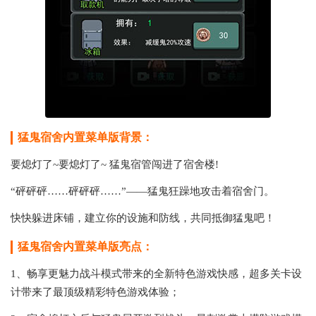
猛鬼宿舍内置菜单版背景：
要熄灯了~要熄灯了~ 猛鬼宿管闯进了宿舍楼!
“砰砰砰……砰砰砰……”——猛鬼狂躁地攻击着宿舍门。
快快躲进床铺，建立你的设施和防线，共同抵御猛鬼吧！
猛鬼宿舍内置菜单版亮点：
1、畅享更魅力战斗模式带来的全新特色游戏快感，超多关卡设
计带来了最顶级精彩特色游戏体验；