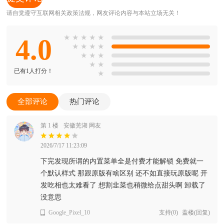
请自觉遵守互联网相关政策法规，网友评论内容与本站立场无关！
4.0
★
★
★
★
★
★
★
★
★
★
★
★
★
★
已有1人打分！
★
全部评论
热门评论
第 1 楼
安徽芜湖 网友
2026/7/17 11:23:09
下完发现所谓的内置菜单全是付费才能解锁 免费就一
个默认样式 那跟原版有啥区别 还不如直接玩原版呢 开
发吃相也太难看了 想割韭菜也稍微给点甜头啊 卸载了
没意思
Google_Pixel_10
支持
(
0
)
盖楼(回复)