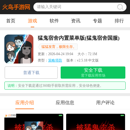
首页
游戏
软件
资讯
专题
排行
猛鬼宿舍内置菜单版(猛鬼宿舍国服)
猛猛发育，极限生存。
更新：
2026-04-24 19:04
大小：
72.1M
类型：
策略塔防
版本：
v2.5.18 中文版
安全下载
普通下载
需下载应用市场
说明：
安全下载是通过360助手获取所需应用，安全绿色便捷。
应用介绍
应用信息
用户评论