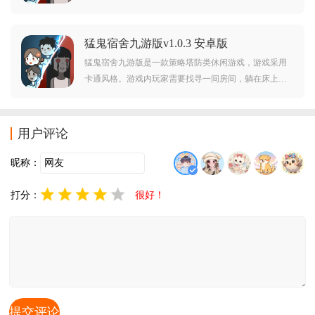
量，修勾盲盒可以让玩家自己选择开出来的工具，自己
选的好工具就可以帮助玩家在接下来的关卡中能更好的
猛鬼宿舍九游版v1.0.3 安卓版
闯关，守护好宿舍大门，这个版本十分受欢迎，任何工
具都可以在盲盒中自己选择，不用看脸色了，喜欢这个
猛鬼宿舍九游版是一款策略塔防类休闲游戏，游戏采用
版本的朋友快
卡通风格。游戏内玩家需要找寻一间房间，躺在床上发
育，然后加固房门，不断的建造防御建造来抵御猎梦者
的进攻。对此类游戏感兴趣的玩家不要错过，赶紧点击
下载开始游玩吧。
用户评论
昵称：
打分：
很好！