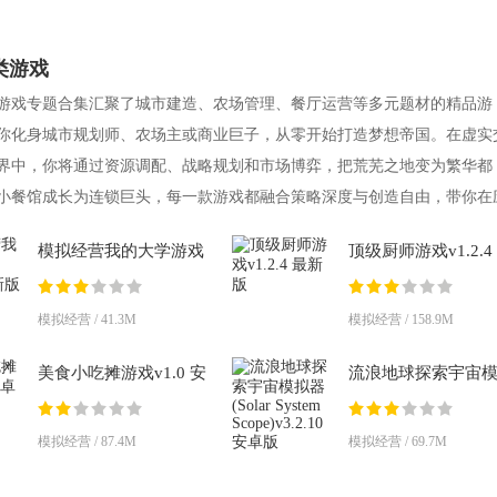
类游戏
游戏专题合集汇聚了城市建造、农场管理、餐厅运营等多元题材的精品游
你化身城市规划师、农场主或商业巨子，从零开始打造梦想帝国。在虚实
界中，你将通过资源调配、战略规划和市场博弈，把荒芜之地变为繁华都
小餐馆成长为连锁巨头，每一款游戏都融合策略深度与创造自由，带你在
波动与竞争
模拟经营我的大学游戏
顶级厨师游戏v1.2.4
v1.1.26 最新版
新版
模拟经营 / 41.3M
模拟经营 / 158.9M
美食小吃摊游戏v1.0 安
流浪地球探索宇宙
卓版
器(Solar System
Scope)v3.2.10 安卓
模拟经营 / 87.4M
模拟经营 / 69.7M