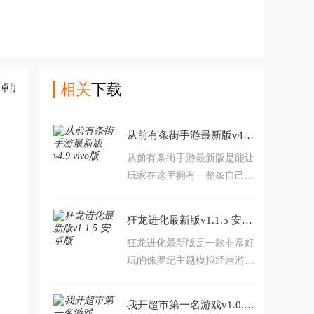
相关
下载
从前有条街手游最新版v4.9 vivo版
从前有条街手游最新版是能让
玩家在这里拥有一整条自己的
商业街的模拟经营类的休闲游
戏，在这款游戏中你可以感受
狂龙进化最新版v1.1.5 安卓版
拥有一条超级繁华的商业街的
狂龙进化最新版是一款非常好
快乐，同时在游戏里还可以感
玩的侏罗纪主题模拟经营游
受古代的风情，游戏中还有剧
戏，玩家可通过孵化蛋招募恐
情让玩家深刻感受成为老板的
龙同伴，并通过进化提升战力
感觉，快来这里成为古代有钱
我开超市第一名游戏v1.0.4 最新版
对抗敌人，享受轻松免费的史