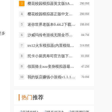
樱花校园模拟器英文版SAKURA SchoolSimulatorv1.041.11 安卓版
3
290.9M
樱花校园模拟器正版中文无广告版(SAKURA SchoolSimulator)v1.041.11 安卓版
4
290.9M
迷你世界老版本0.44.2下载安装v0.44.2 历史旧版
5
198.6M
更多
沙威玛传奇游戏无限金币官方正版v1.0.30 最新版
6
84.7M
trs12火车模拟器(内置模组)(LXF模拟火车12)v1.3.9 最新版
7
514.8M
托卡小厨房寿司官方版下载v2.1 安卓版
8
81.0M
假面骑士zzz变身模拟器最新版(ZeZzCapsems SIM)v2.9.21 安卓版
9
47.2M
我的饭店赚钱小游戏v1.1.1 最新版
10
70.0M
热门
推荐