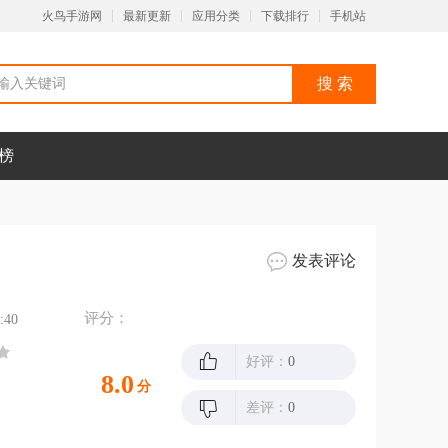
火鸟手游网
最新更新
应用分类
下载排行
手机站
榜
发表评论
评分：
:40
好评：
0
8.0
分
差评：
0