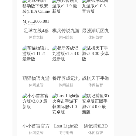
足球在线4移
棋兵传说九游
最强潮玩团九
动版下载安装
版
游版
体育竞技
休闲益智
休闲益智
(FIFA Online
4 M)
萌猫物语九游
餐厅养成记九
战棋天下手游
版
游版
休闲益智
休闲益智
休闲益智
小小首富官方
Lost Light萤
姚记捕鱼3D
版
火突击手游下
安卓版正版手
休闲益智
飞行射击
休闲益智
载国际服
游