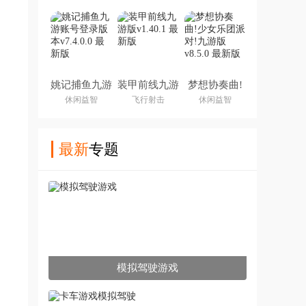
姚记捕鱼九游
装甲前线九游
梦想协奏曲!
账号登录版本
版
少女乐团派
休闲益智
飞行射击
休闲益智
对!九游版
最新
专题
模拟驾驶游戏