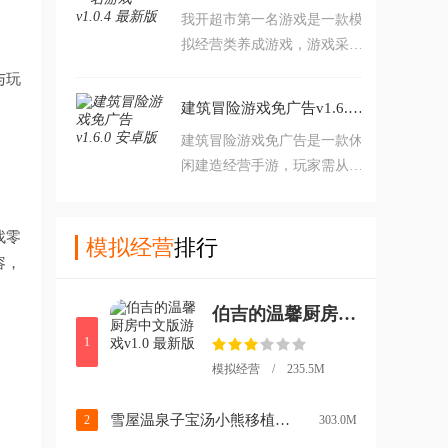
的富翁吧。
我开超市第一名游戏是一款模
前世界冒险乐趣。游戏操作简
拟经营类养成游戏，游戏采用
单，感兴趣的朋友可千万不要
卡通风格打造。游戏内玩家将
错过了，赶紧来下载体验吧！
与玩
经营一家超市，在这里你需要
建筑冒险游戏免广告v1.6.0 安卓版
根据市场情况来上架各种商
建筑冒险游戏免广告是一款休
品，而且游戏中你还需要不断
闲建造经营手游，玩家需从零
升级你的超市，吸引大量顾客
收集材料、运输建造，逐步扩
前来体验。对我开超市第一名
展小镇功能建筑与土地，通过
游戏感兴趣的玩家不要错过，
找零
升级提升效率，体验轻松有趣
模拟经营
排行
欢迎大家在本站下载游玩。
容，
的城市建设乐趣。游戏操作简
单，感兴趣的朋友欢迎到本站
伯吉的温馨厨房中文版游戏v1.0 最新版
下载体验！
1
模拟经营 / 235.5M
雪屋温泉子宝汤小熊移植下载v1.0.8 手机版
2
303.0M