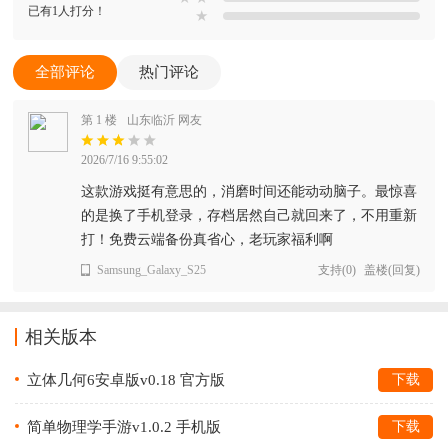
已有1人打分！
★
全部评论
热门评论
第 1 楼
山东临沂 网友
2026/7/16 9:55:02
这款游戏挺有意思的，消磨时间还能动动脑子。最惊喜
的是换了手机登录，存档居然自己就回来了，不用重新
打！免费云端备份真省心，老玩家福利啊
Samsung_Galaxy_S25
支持
(
0
)
盖楼(回复)
相关版本
立体几何6安卓版v0.18 官方版
下载
简单物理学手游v1.0.2 手机版
下载