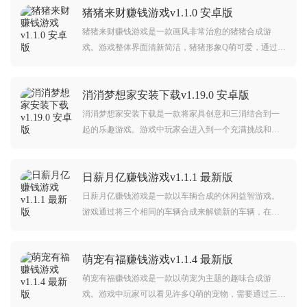
猪猪来财赚钱游戏v1.1.0 安卓版
猪猪来财赚钱游戏是一款画风非常治愈的猪猪合成游
戏。游戏整体界面清新简洁，猪猪形象Q萌可爱，通过三
个相同的猪猪来合成其他的猪猪十分有意思，而且每一
次合成成功都有几率获得奖励，猪猪的等级越高，奖励
消消梦想家安装下载v1.19.0 安卓版
越丰富，感兴趣的朋友不要错过了。
消消梦想家安装下载是一款将家具创意和三消结合到一
起的乐趣游戏。游戏中玩家会进入到一个充满挑战和设
计的世界之中。需要通过一系列的三消谜题来赚取星
星，而这些星星就可以来完成帮助自己来设计，客厅，
日薪月亿赚钱游戏v1.1.1 最新版
小洋楼，花园都可以成为你展示才华的地方。
日薪月亿赚钱游戏是一款以车辆合成的休闲益智游戏。
游戏通过将三个相同的车辆合成来解锁新的车辆，在这
款游戏中有非常多的车辆会等着你去合成，每一次合成
都会有几率获得奖励，还有各种各样的挑战等着你来完
萌宠有福赚钱游戏v1.1.4 最新版
成，快来下载体验吧。
萌宠有福赚钱游戏是一款以萌宠为主题的趣味合成游
戏。游戏中玩家可以看见许多Q萌的宠物，需要通过三合