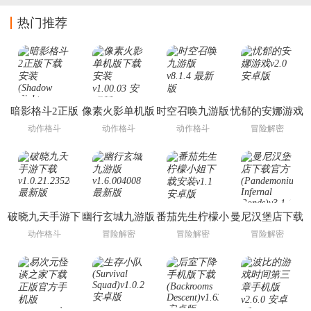
热门推荐
暗影格斗2正版
像素火影单机版
时空召唤九游版
忧郁的安娜游戏
下载安装
下载安装
动作格斗
动作格斗
动作格斗
冒险解密
(Shadow Fight
2)
破晓九天手游下
幽行玄城九游版
番茄先生柠檬小
曼尼汉堡店下载
载
姐下载安装
官方
动作格斗
冒险解密
冒险解密
冒险解密
(Pandemonium:
Infernal Bonds)