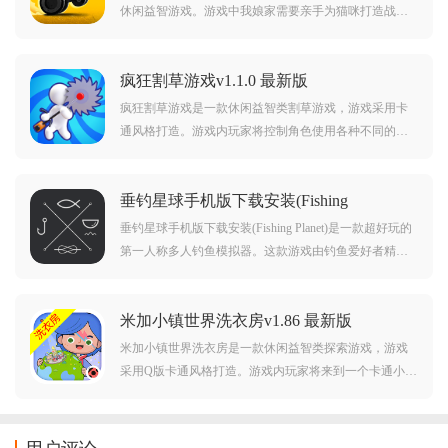
休闲益智游戏。游戏中我娘家需要亲手为猫咪打造战车
去作战，可以使用各种武器和工具来为他们打造战车。
游戏中还有帮派之争，玩家可以加入自己喜欢的帮派，
疯狂割草游戏v1.1.0 最新版
帮助帮派获得胜利，还有很多用游戏玩法可以选择，快
来下载体验吧。
疯狂割草游戏是一款休闲益智类割草游戏，游戏采用卡
通风格打造。游戏内玩家将控制角色使用各种不同的机
器来进行割草，而且游戏中还有着非常多的关卡，每一
关都有着全新的主题。对疯狂割草游戏感兴趣的玩家不
垂钓星球手机版下载安装(Fishing
要错过，赶紧点击下载开始游玩吧。
Planet)v1.0.370 最新版
垂钓星球手机版下载安装(Fishing Planet)是一款超好玩的
第一人称多人钓鱼模拟器。这款游戏由钓鱼爱好者精心
研发，画面逼真，物理系统独特，湖面随风而动，氛围
绝佳。150多种鱼类各有特性，22个风景区风貌各异。玩
米加小镇世界洗衣房v1.86 最新版
家能岸钓，也可驾船湖中垂钓。还有钓鱼比赛和决斗，
可与全球钓鱼佬切磋，快来下载尽享真实垂钓快感。
米加小镇世界洗衣房是一款休闲益智类探索游戏，游戏
采用Q版卡通风格打造。游戏内玩家将来到一个卡通小
镇，在这里你可以自由创建角色，探索这个美丽的小
镇，而且游戏中的玩法十分自由。对米加小镇世界洗衣
房感兴趣的玩家不要错过，赶紧点击下载开始游玩吧。