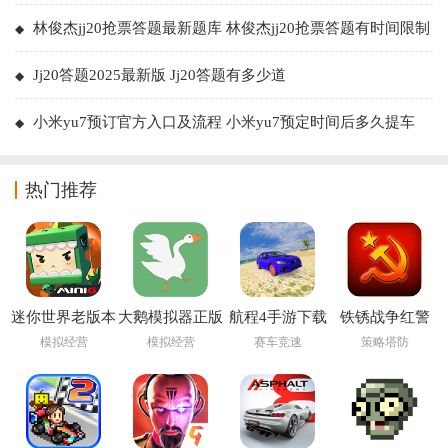
林俊杰jj20抢票答题最新题库 林俊杰jj20抢票答题有时间限制
吗
Jj20答题2025最新版 Jj20答题有多少道
小米yu7预订官方入口及流程 小米yu7预定时间后多久提车
热门推荐
迷你世界老版本
大鹅模拟器正版
航程4手游下载
铁锈战争红警
0.44.2下载安装
免费下载手机版
安装(Voyage 4)
3mod
模拟经营
模拟经营
赛车竞速
策略塔防