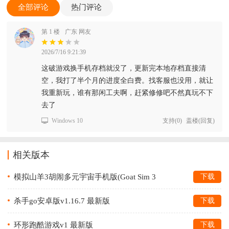
全部评论
热门评论
第 1 楼
广东 网友
2026/7/16 9:21:39
这破游戏换手机存档就没了，更新完本地存档直接清
空，我打了半个月的进度全白费。找客服也没用，就让
我重新玩，谁有那闲工夫啊，赶紧修修吧不然真玩不下
去了
Windows 10
支持
(
0
)
盖楼(回复)
相关版本
模拟山羊3胡闹多元宇宙手机版(Goat Sim 3
下载
Multiverse)v1.1.5.2 最新版
杀手go安卓版v1.16.7 最新版
下载
环形跑酷游戏v1 最新版
下载