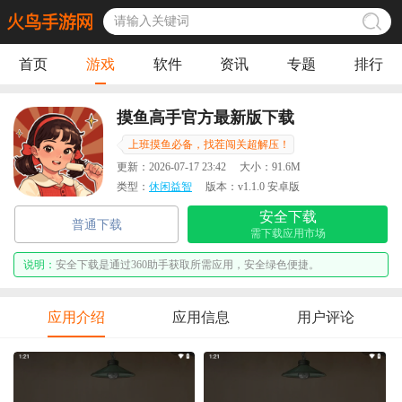
首页
游戏
软件
资讯
专题
排行
摸鱼高手官方最新版下载
上班摸鱼必备，找茬闯关超解压！
更新：
2026-07-17 23:42
大小：
91.6M
类型：
休闲益智
版本：
v1.1.0 安卓版
安全下载
普通下载
需下载应用市场
说明：
安全下载是通过360助手获取所需应用，安全绿色便捷。
应用介绍
应用信息
用户评论