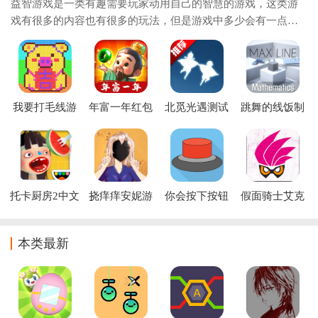
益智游戏是一类有趣需要玩家动用自己的智慧的游戏，这类游
戏有很多的内容也有很多的玩法，但是游戏中多少会有一点难
度是需要玩家去选择操作的，游戏的操作基本上不会有多少，
但是为了满足玩家对于益智游戏的需要，小
我要打毛线游
年富一年红包
北觅光遇测试
跳舞的线饭制
戏最新版
版官方下载
服全物品下载
合集版
(Sky免资格）
托卡厨房2中文
挠痒痒安妮游
你会按下按钮
假面骑士艾克
版
戏(Tickle
吗Will You
赛德腰带模拟
Anne)
Press The
器(DX Gamer
Button?
Driver Kamen
本类最新
Rider)游戏下
载