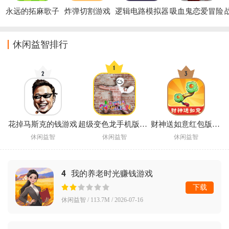
永远的拓麻歌子
炸弹切割游戏
逻辑电路模拟器
吸血鬼恋爱冒险
游戏
官方版
(Tamagotchi)
休闲益智排行
花掉马斯克的钱游戏
超级变色龙手机版正版
财神送如意红包版赚钱
休闲益智
休闲益智
休闲益智
4
我的养老时光赚钱游戏
下载
休闲益智 / 113.7M / 2026-07-16