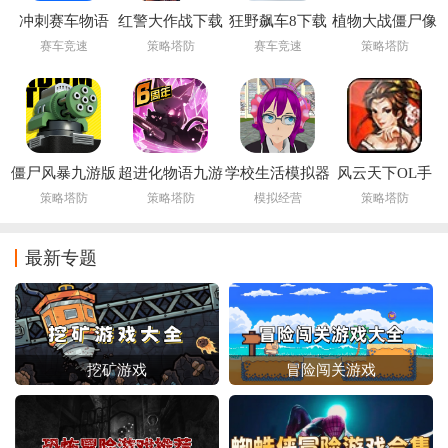
冲刺赛车物语
红警大作战下载
狂野飙车8下载
植物大战僵尸像
2debug版下载
最新版
最新版
素版手机下载安
赛车竞速
策略塔防
赛车竞速
策略塔防
装(PixelPvZ)
僵尸风暴九游版
超进化物语九游
学校生活模拟器
风云天下OL手
版
2下载中文版
游
策略塔防
策略塔防
模拟经营
策略塔防
最新专题
挖矿游戏
冒险闯关游戏