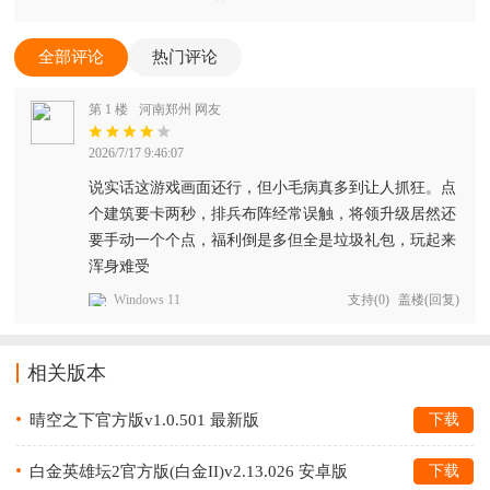
全部评论
热门评论
第 1 楼
河南郑州 网友
2026/7/17 9:46:07
说实话这游戏画面还行，但小毛病真多到让人抓狂。点
个建筑要卡两秒，排兵布阵经常误触，将领升级居然还
要手动一个个点，福利倒是多但全是垃圾礼包，玩起来
浑身难受
Windows 11
支持
(
0
)
盖楼(回复)
相关版本
晴空之下官方版v1.0.501 最新版
下载
白金英雄坛2官方版(白金II)v2.13.026 安卓版
下载