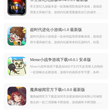
帝王世纪九游版本是一款策略塔防类战争游戏，游戏采
用复古风格打造。游戏内玩家需要建造自己的城市，同
时招募各种士兵，不断扩大自己的势力，提升实力来对
抗入侵家园的敌人。对此款游戏感兴趣的玩家不要错
超时代进化小游戏v1.0 最新版
过，赶紧点击下载开始游玩吧。
超时代进化小游戏是一款休闲益智类策略游戏，游戏采
用卡通风格打造。游戏内玩家将来到石器时代，你需要
不断消灭敌人来提升你的能力，而且游戏中你还可以自
由搭配不同的技能与武器。对超时代进化小游戏感兴趣
Meme小战争游戏下载v0.0.1 安卓版
的玩家不要错过，赶紧点击下载开始游玩吧。
Meme小战争游戏下载是由b站UP主代号皮克嗖儿自制的
一款策略自走棋游戏，游戏中的画风非常可爱，各种像
素小猫咪meme等着你来解锁和收集，玩家可以将各种不
同的小猫咪策略搭配成为不同的组合，组建出最合理的
魔典秘闻官方下载v1.0.0 最新版
阵容来提升自己的战斗力，就可以更好的去战胜对手来
获取审理，游戏中还有大量的装备。快来下载吧。
魔典秘闻官方下载是深圳市凉屋游戏科技有限公司倾情
推出的一款三消策略卡牌游戏，游戏拥有卡牌消除，元
素乱斗，角色养成，爽快战斗等等玩法特色，赶紧下载