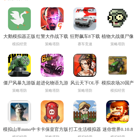
大鹅模拟器正版
红警大作战下载
狂野飙车8下载
植物大战僵尸像
免费下载手机版
最新版
最新版
素版手机下载安
模拟经营
策略塔防
赛车竞速
策略塔防
装(PixelPvZ)
僵尸风暴九游版
超进化物语九游
风云天下OL手
模拟农场20国产
版
游
卡车(FS 20)
策略塔防
策略塔防
策略塔防
模拟经营
模拟山羊mmo中
卡卡保皇官方版
打工生活模拟器
迷你世界0.10.8
文版下载(Goat
免广告最新版
版本下载安装
模拟经营
策略塔防
模拟经营
模拟经营