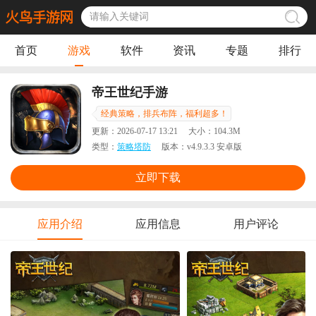
首页
游戏
软件
资讯
专题
排行
帝王世纪手游
经典策略，排兵布阵，福利超多！
更新：
2026-07-17 13:21
大小：
104.3M
类型：
策略塔防
版本：
v4.9.3.3 安卓版
立即下载
应用介绍
应用信息
用户评论