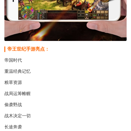
帝王世纪手游亮点：
帝国时代
重温经典记忆
粮草资源
战局运筹帷幄
偷袭野战
战木决定一切
长途奔袭