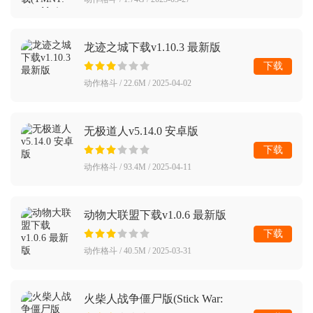
龙迹之城下载v1.10.3 最新版
下载
动作格斗 / 22.6M / 2025-04-02
无极道人v5.14.0 安卓版
下载
动作格斗 / 93.4M / 2025-04-11
动物大联盟下载v1.0.6 最新版
下载
动作格斗 / 40.5M / 2025-03-31
火柴人战争僵尸版(Stick War:
Legacy)v2022.1.15 安卓版