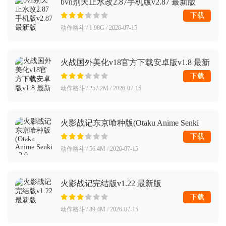
bvn别天止水改2.87手机版v2.87 最新版
下载
动作格斗 / 1.98G / 2026-07-15
火战国外美化v18官方下载安卓版v1.8 最新
版
下载
动作格斗 / 257.2M / 2026-07-15
火影战记东京喰种版(Otaku Anime Senki
v2.0 Unlimited Coins)v8 最新版
下载
动作格斗 / 56.4M / 2026-07-15
火影战记完结版v1.22 最新版
下载
动作格斗 / 89.4M / 2026-07-15