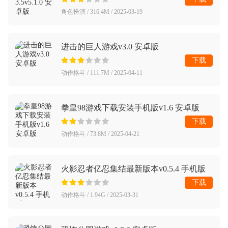
角色扮演 / 316.4M / 2025-03-19
进击的巨人游戏v3.0 安卓版
下载
动作格斗 / 111.7M / 2025-04-11
拳皇98游戏下载安装手机版v1.6 安卓版
下载
动作格斗 / 73.8M / 2025-04-21
火影忍者亿忍集结最新版本v0.5.4 手机版
下载
动作格斗 / 1.94G / 2025-03-31