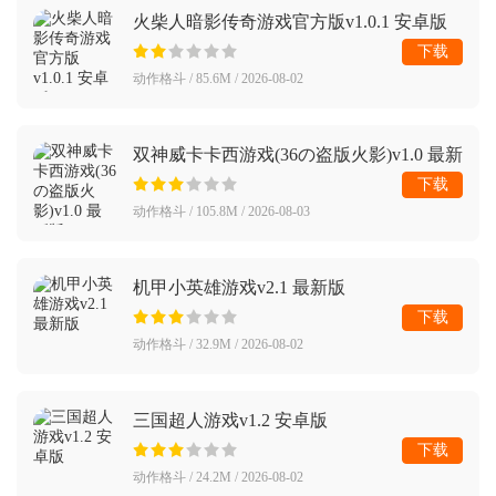
火柴人暗影传奇游戏官方版v1.0.1 安卓版
下载
动作格斗 / 85.6M / 2026-08-02
双神威卡卡西游戏(36の盗版火影)v1.0 最新
版
下载
动作格斗 / 105.8M / 2026-08-03
机甲小英雄游戏v2.1 最新版
下载
动作格斗 / 32.9M / 2026-08-02
三国超人游戏v1.2 安卓版
下载
动作格斗 / 24.2M / 2026-08-02