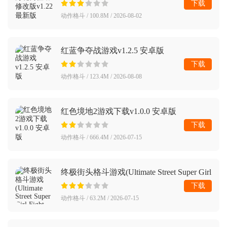
下载
动作格斗 / 100.8M / 2026-08-02
红蓝争夺战游戏v1.2.5 安卓版
下载
动作格斗 / 123.4M / 2026-08-08
红色境地2游戏下载v1.0.0 安卓版
下载
动作格斗 / 666.4M / 2026-07-15
终极街头格斗游戏(Ultimate Street Super Girl
Fight 2018)v1.2 最新版
下载
动作格斗 / 63.2M / 2026-07-15