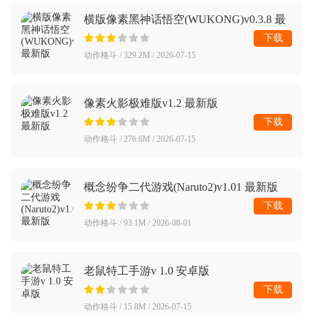
横版像素黑神话悟空(WUKONG)v0.3.8 最
新版
下载
动作格斗 / 329.2M / 2026-07-15
像素火影极难版v1.2 最新版
下载
动作格斗 / 276.6M / 2026-07-15
概念纷争二代游戏(Naruto2)v1.01 最新版
下载
动作格斗 / 93.1M / 2026-08-01
老鼠特工手游v 1.0 安卓版
下载
动作格斗 / 15.8M / 2026-07-15