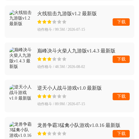
火线狙击九游版v1.2 最新版
下载
动作格斗 / 99.5M / 2026-07-15
巅峰决斗火柴人九游版v1.4.3 最新版
下载
动作格斗 / 48.5M / 2026-08-02
逆天小人战斗游戏v1.0 最新版
下载
动作格斗 / 89.9M / 2026-07-15
龙兽争霸3猛禽小队游戏v1.0.16 最新版
下载