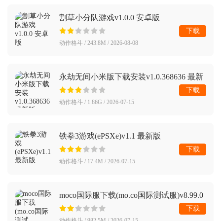
割草小分队游戏v1.0.0 安卓版
下载
动作格斗 / 243.8M / 2026-08-08
永劫无间小米版下载安装v1.0.368636 最新
版
下载
动作格斗 / 1.86G / 2026-07-15
铁拳3游戏(ePSXe)v1.1 最新版
下载
动作格斗 / 17.4M / 2026-07-15
moco国际服下载(mo.co国际测试服)v8.99.0
安卓版
下载
动作格斗 / 982.5M / 2026-07-15