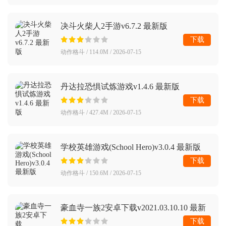
​决斗火柴人2手游v6.7.2 最新版
下载
动作格斗 / 114.0M / 2026-07-15
丹达拉恐惧试炼游戏v1.4.6 最新版
下载
动作格斗 / 427.4M / 2026-07-15
学校英雄游戏(School Hero)v3.0.4 最新版
下载
动作格斗 / 150.6M / 2026-07-15
豪血寺一族2安卓下载v2021.03.10.10 最新
版
下载