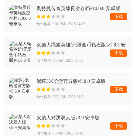
奥特曼传奇英雄反空存档v10.0.0 安卓版
下载
动作格斗 / 910.2M / 2025-04-07
火柴人绳索英雄(无限金币钻石版)v1.6.3 安
卓版
下载
动作格斗 / 85.6M / 2026-08-03
崩坏3米哈游官方版v5.8.0 安卓版
下载
动作格斗 / 522.1M / 2025-04-21
火柴人对决双人版v9.9 安卓版
下载
动作格斗 / 37.0M / 2025-04-11