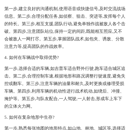
第一步,建立良好的沟通机制,使用语音或快捷信号,及时交流战场
信息。第二步,合理分配任务,如侦察、狙击、突进等,发挥每个人
的特长。第三步,相互支援,团队行动,避免单独作战被敌人各个击
破。第四步,注意团队站位,保持一定的间距,既能相互照应,又不
会被敌人一网打尽。第五步,掌握团队战术,如包夹、诱敌、分散
注意力等,提高团队的作战效率。
4. 如何在车辆战中取得优势?
第一步,选择合适的车辆,如吉普车适合野外行驶,跑车适合城区追
击。第二步,合理控制车速,根据地形和路况调整行驶速度,避免失
控或翻车。第三步,注意车辆的油量和耐久,及时更换或修理受损
车辆。第四步,利用车辆的机动性进行战术机动,如绕后、冲撞、
掩护等。第五步,与队友配合,一人驾驶,一人射击,形成车上车下
的立体火力网。
5. 如何在复杂地形中生存?
第一步,熟悉每张地图的地形特点,如山地、林地、城区等,选择适