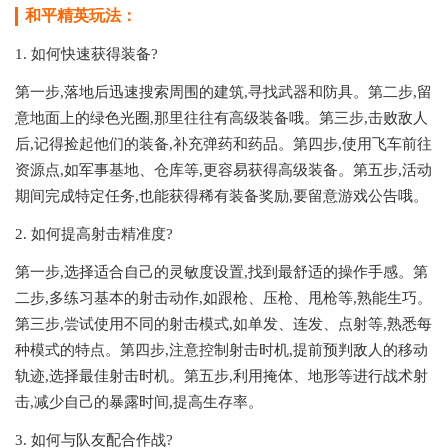
和平精英玩法：
1. 如何快速获得装备?
第一步,落地后迅速搜索周围的建筑,寻找武器和防具。第二步,留
意地面上的绿色光圈,那里往往有高级装备哦。第三步,击败敌人
后,记得捡起他们的装备,补充弹药和药品。第四步,使用飞车前往
资源点,如军事基地、仓库等,更容易获得高级装备。第五步,活动
期间完成特定任务,也能获得稀有装备奖励,要留意游戏公告哦。
2. 如何提高射击精准度?
第一步,选择适合自己的灵敏度设置,找到最舒适的操作手感。第
二步,多练习基本的射击动作,如跟枪、压枪、甩枪等,熟能生巧。
第三步,尝试使用不同的射击模式,如单发、连发、点射等,熟悉每
种模式的特点。第四步,注意控制射击时机,提前预判敌人的移动
轨迹,选择最佳射击时机。第五步,利用掩体、地形等进行战术射
击,减少自己的暴露时间,提高生存率。
3. 如何与队友配合作战?