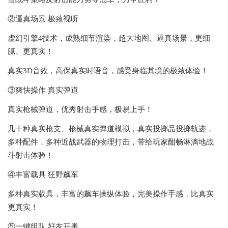
②逼真场景 极致视听
虚幻引擎4技术，成熟细节渲染，超大地图、逼真场景，更细
腻、更真实！
真实3D音效，高保真实时语音，感受身临其境的极致体验！
③爽快操作 真实弹道
真实枪械弹道，优秀射击手感，极易上手！
几十种真实枪支、枪械真实弹道模拟，真实投掷品投掷轨迹，
多种配件，多种近战武器的物理打击，带给玩家酣畅淋漓地战
斗射击体验！
④丰富载具 狂野飙车
多种真实载具，丰富的飙车操纵体验，完美操作手感，比真实
更真实！
⑤一键组队 好友开黑