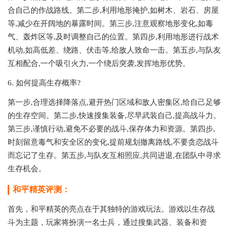
合自己的作战路线。第二步,利用地形掩护,如树木、岩石、房屋
等,减少在开阔地的暴露时间。第三步,注意观察地形变化,如毒
气、轰炸区等,及时调整自己的位置。第四步,利用地形进行战术
机动,如高低差、绕路、伏击等,给敌人致命一击。第五步,与队友
互相配合,一个吸引火力,一个绕后突袭,发挥地形优势。
6. 如何提高生存概率?
第一步,合理选择降落点,避开热门区域和敌人密集区,给自己足够
的生存空间。第二步,快速搜集装备,尽早武装自己,提高战斗力。
第三步,谨慎行动,避免不必要的战斗,保存体力和资源。第四步,
时刻留意毒气和安全区的变化,提前规划撤离路线,不要贪恋战斗
而忘记了生存。第五步,与队友互相照应,共同进退,在团队中寻求
生存机会。
和平精英评测：
首先，和平精英的亮点在于其独特的游戏玩法。游戏以生存战
斗为主题，玩家将扮演一名士兵，通过搜集武器、装备和资