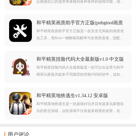
以根据自己的需求来体验到各种各样的游戏功能，游戏
中的许多参数都是可以调整改变，能够给玩家带来非常
不错的操作感受。对于新手用户来说也非常容易上手，
和平精英画质助手官方正版(pubgtool画质
感兴趣的朋友快来下载体验吧。
助手)v1.0.8.7 最新版
和平精英画质助手官方正版是一款安全无风险的画质优
化工具，免Root一键解锁高帧率与全画质选项，适配多
个游戏版本。通过智能参数调整，提升低配设备流畅度
或增强高配画质，助玩家获得更佳游戏体验，无封号担
和平精英捏脸代码大全最新版v1.0 中文版
忧。感兴趣的朋友可千万不要错过了哦，快来下载吧！
和平精英捏脸代码大全最新版是一款可以在这里为和平
精英玩家提供超多不同脸型的捏脸代码的软件，这款软
件中你可以找到很多不通风的脸，软件中你也可以看到
很多的分类，点击就可以了，会自动复制到粘贴板里，
和平精英地铁逃生v1.34.12 安卓版
直接复制就好了，是很好用的软件。
和平精英地铁逃生是一款超级好玩并且有超多玩家都在
玩的射击游戏，这款游戏不仅有超多精美的皮肤，在游
戏过程中还可以做到视角切换，让习惯不同视角的玩家
都可以在这里体验游戏，游戏的上手程度很低，但是想
要成功吃鸡一定要沉稳还有耐心，最重要的就是技术。
用户评论