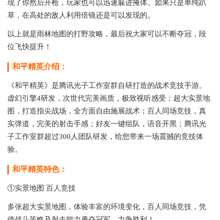
现了你然后开枪，玩家也可以迅速躲进掩体。如果只是单纯趴
草，在高处的敌人利用倍镜还是可以发现的。
以上就是雨林地图的打野攻略，最后祝大家可以不断夺冠，段
位飞快提升！
和平精英介绍：
《和平精英》是腾讯光子工作室群自研打造的战术竞技手游。
虚幻引擎4研发，次世代完美画质，极致视听感受；超大实景地
图，打造指尖战场，全方面自由施展战术；百人同场竞技，真
实弹道，完美的射击手感；好友一键组队，语音开黑；腾讯光
子工作室群超过300人团队研发，给您带来一场震撼的竞技体
验。
和平精英特色：
①实景地图 百人竞技
多张超大实景地图，体验丰富的环境变化，百人同场竞技，凭
借战斗策略及射击能力勇夺冠军，力争胜利！