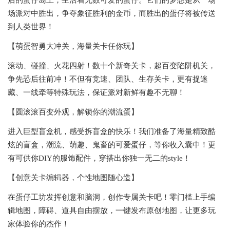
场派对中胜出，争夺象征胜利的金币，而胜出的蛋仔将被传送
到人类世界！
【萌蛋智勇大冲关，海量关卡任你玩】
滚动、碰撞、火花四射！数十个新奇关卡，超百变陷阱机关，
争先恐后往前冲！不但有竞速、团队、生存关卡，更有捉迷
藏、一线牵等特殊玩法，保证派对新鲜有趣不无聊！
【圆滚滚百变外观，解锁你的潮流蛋】
进入巨型盲盒机，感受拆盲盒的快乐！我们准备了海量精致酷
炫的盲盒，潮流、萌趣、鬼畜的可爱蛋仔，等你收入囊中！更
有可供你DIY的服饰配件，穿搭出你独一无二的style！
【创意关卡编辑器，个性地图随心造】
在蛋仔工坊发挥创意和脑洞，创作专属关卡吧！零门槛上手编
辑地图，障碍、道具自由摆放，一键发布原创地图，让更多玩
家体验你的杰作！