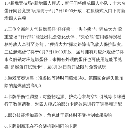
1.<超燃竞技场>新增四人模式，蛋仔们将组成四人小队，十六名
蛋仔同台竞技!玩法将于6月7日10:00开放，在原模式入口下将新
增四人选项
2.三位全新的人气超燃蛋仔"仔仔熊"、"失心熊"与"狸猫大力"隆
重登场!"仔仔熊"能送出礼盒强化伙伴，"失心熊"使用破碎拐杖
糖将敌人牵引至身前，"狸猫大力"挥动路障击飞敌人保护队友。
三位超燃蛋仔将于6月7日10:00开放，届时拥有对应外观蛋仔将
永久解锁对应超燃蛋仔，未拥有外观的蛋仔也可使用超能币兑
换"超燃蛋仔试玩卡"，且6月24日前开放限时免费试玩
3.游戏节奏调整：准备区等待时间缩短5秒。第四回合起失败扣
除的超燃值提高5点
4.卡牌平衡性调整：对坚韧起源、护壳心衣与穿针引线等卡牌进
行了数值调整。对四人模式的部分卡牌效果进行了调整和适配
5.部分技能增加霸体，角色处于霸体时不受控制效果影响
6.卡牌刷新现在不会随机到相同的卡牌