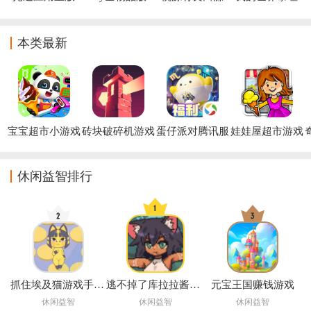
安装包官方下
钱游戏
生存下载手机
载
版(我的世界：
新版泰坦随机
本类最新
合成叶枫同款)
宝宝超市小游戏
砖块破碎机游戏
蛋仔派对腾讯服
娃娃屋超市游戏
(Brick Slasher)
最新版本
休闲益智排行
抓住埃及猫游戏手机版(Neko Touch)
逃不掉了库拉拉酱游戏(Chrala can)
元宝王国赚钱游戏
休闲益智
休闲益智
休闲益智