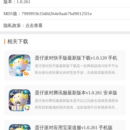
版本：1.0.261
MD5值：799f993b33dfd264e9aab7bd90125f1e
隐私政策：
点击查看
相关下载
蛋仔派对快手版最新版下载v1.0.120 手机
版
蛋仔派对快手版最新版下载是一款网易游戏与快手平台
联合推出的轻量化休闲竞技手游，在保留原版萌系画风
与派对玩法的基础上，强调社交互动与碎片化体验，游
戏以“盲盒蛋仔”为核心角色设计，玩家操控Q弹可爱的蛋
蛋仔派对腾讯服最新版本v1.0.261 安卓版
仔在奇幻场景中闯关，通过跳跃、翻滚、碰撞等操作参
与竞速赛、生存赛等模式，最终决出冠军。
蛋仔派对腾讯服最新版本是可以让玩家在游戏里感受休
闲竞技刺激感的闯关游戏，这款游戏不仅有很多闯关关
卡，还有很多主题关卡，并且这款游戏里还有很多精彩
的小游戏，同时游戏还可以和好友家人一起玩，游戏没
蛋仔派对应用宝渠道服v1.0.261 手机版
有多少难度，并且还很有趣哦。