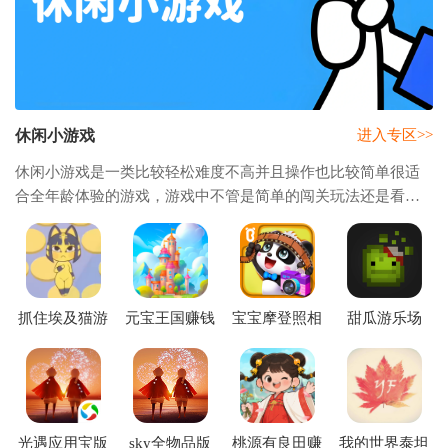
休闲小游戏
进入专区>>
休闲小游戏是一类比较轻松难度不高并且操作也比较简单很适
合全年龄体验的游戏，游戏中不管是简单的闯关玩法还是看运
气的肉鸽或者是比较考验策略的关卡玩法或者是合成玩法，多
种玩法都能给你带来不同的游戏体验，休闲
抓住埃及猫游
元宝王国赚钱
宝宝摩登照相
甜瓜游乐场
戏手机版
游戏
馆游戏
34.6版本
(Neko Touch)
光遇应用宝版
sky全物品版
桃源有良田赚
我的世界泰坦