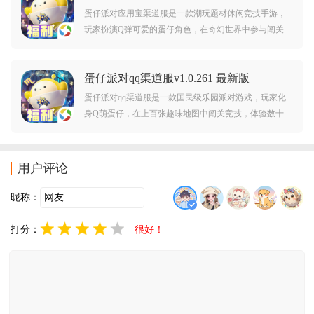
蛋仔派对应用宝渠道服是一款潮玩题材休闲竞技手游，
玩家扮演Q弹可爱的蛋仔角色，在奇幻世界中参与闯关挑
战，主打“派对游戏”概念，支持32人同场竞技，包含竞速
赛、生存赛、积分赛等玩法，玩家需操作蛋仔跳跃、翻
蛋仔派对qq渠道服v1.0.261 最新版
滚、碰撞，利用场景道具，如弹簧、传送门完成关卡，
最终存活者获胜。
蛋仔派对qq渠道服是一款国民级乐园派对游戏，玩家化
身Q萌蛋仔，在上百张趣味地图中闯关竞技，体验数十种
休闲玩法。海量盲盒外观与高自由度乐园编辑器，让你
与好友共创、共享上亿张玩家地图的无限欢乐。感兴趣
的朋友快来下载体验吧！
用户评论
昵称：
打分：
很好！