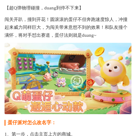
【超Q弹物理碰撞，duang到停不下来】
闯关开趴，撞到开花！圆滚滚的蛋仔不但奔跑速度惊人，冲撞
起来威力同样巨大，为闯关带来意想不到的效果！和队友撞个
满怀，将对手怼出赛道，蛋仔法则就是duang~
蛋仔派对怎么改名字：
1、第一步，点击主页上方的商城。