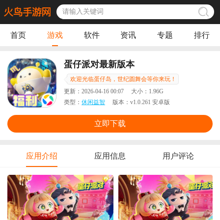
首页
游戏
软件
资讯
专题
排行
蛋仔派对最新版本
欢迎光临蛋仔岛，世纪圆舞会等你来玩！
更新：
2026-04-16 00:07
大小：
1.96G
类型：
休闲益智
版本：
v1.0.261 安卓版
立即下载
应用介绍
应用信息
用户评论