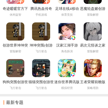
奇迹暖暖官方下
腾讯热血传奇
足球在线4移动
恶魔轮盘赌创游
载最新版
版下载安装
版(创游世界)
休闲益智
手机游戏
体育竞技
冒险解密
(FIFA Online 4
M)
创游世界坤坤突
坤坤突围(创游
汉家江湖手游
易次元怪谈之家
围小游戏
世界)
下载正版官方手
冒险解密
飞行射击
角色扮演
冒险解密
机版
狗狗突围创游世
猫猫突围创游世
迷你世界腾讯版
王者荣耀前瞻版
界
界
应用宝版
体验服下载
飞行射击
飞行射击
模拟经营
策略塔防
最新专题