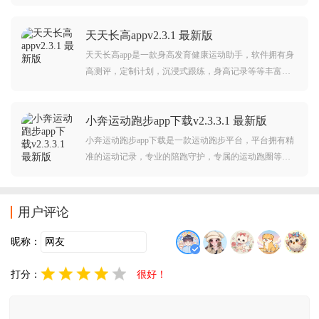
以给予用户更棒的运动生活体验。马拉马拉app介绍：马
拉马拉是一个集赛事报名、跑步骑行记录、运动数据分
天天长高appv2.3.1 最新版
析、线上活动、数字装备、运动社区、优选商城于一体
的运
天天长高app是一款身高发育健康运动助手，软件拥有身
高测评，定制计划，沉浸式跟练，身高记录等等丰富功
能，可以帮助更好的科学长高。天天长高app介绍：天天
长高是一款专门为青少年身高发育设计的运动健康AP
小奔运动跑步app下载v2.3.3.1 最新版
P，根据发育及家庭成员的身高数据进行综合分析，为用
户提
小奔运动跑步app下载是一款运动跑步平台，平台拥有精
准的运动记录，专业的陪跑守护，专属的运动跑圈等等
功能特色，可以给予用户更智慧健康运动跑步体验。小
奔运动app介绍：长跑，既是一项运动，又是一场“修
行”。教育如同长跑，需要力量，同时也需要锲而不舍的
用户评论
坚韧
昵称：
打分：
很好！