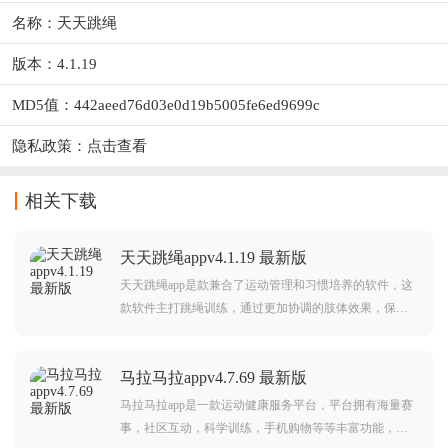
名称：天天跳绳
版本：4.1.19
MD5值：442aeed76d03e0d19b5005fe6ed9699c
隐私政策：
点击查看
相关下载
天天跳绳appv4.1.19 最新版
天天跳绳app是款兼合了运动管理和习惯培养的软件，这
款软件主打跳绳训练，通过更加协调的肢体效果，保证
大家在全身每一个地方都是能够得到不错得训练机会，
也是大家在软件的效果中，更好地保证到软件的使用效
马拉马拉appv4.7.69 最新版
果。
马拉马拉app是一款运动健康服务平台，平台拥有海量赛
事，社区互动，科学训练，手机购物等等丰富功能，可