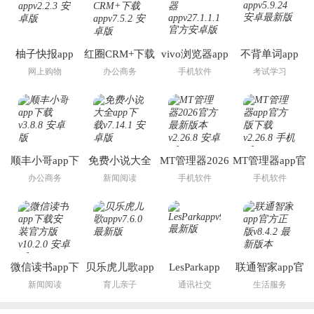
柚子快报app
红圈CRM+下载
vivo浏览器app
不背单词app
app
网上购物
办公商务
手机软件
考试学习
顺丰小哥app下
免费小说大全
MT管理器2026
MT管理器app官
载
app下载
官方最新版本
方版下载
办公商务
新闻阅读
手机软件
手机软件
微信读书app下
贝乐虎儿歌app
LesParkapp
联通智家app官
载安装官方版
方正版
新闻阅读
育儿亲子
通讯社交
生活服务