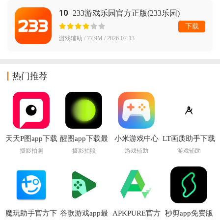
10
233游戏乐园官方正版(233乐园)
下载
游戏辅助 / 77.9M / 2026-07-13
热门推荐
天天P图app下载
醒图app下载最
小米游戏中心
LT画质助手下载
安装免费手机版
新版
app官方正版
官方
摄影拍照
摄影拍照
游戏辅助
游戏辅助
魔玩助手官方下
谷歌游戏app最
APKPURE官方
秒剪app免费版