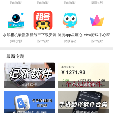
载最新版本
新版(Google
下载2026最新版
游戏辅助
游戏辅助
游戏辅助
摄影拍照
Play 游戏)
水印相机最新版
租号王下载安装
测测app星座心
vivo游戏中心应
本下载2026免费
2026
理情感问答社区
用市场app
摄影拍照
游戏辅助
健康运动
游戏辅助
最新专题
记账软件
个人记账软件
免费翻译软件排行榜
手机翻译软件合集