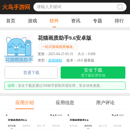
首页
游戏
软件
资讯
专题
排行
花猫画质助手9.6安卓版
一站式游戏画质修改。
更新：
2025-04-25 05:31
大小：
9.6M
类型：
游戏辅助
版本：
v9.6 最新版
安全下载
普通下载
需下载应用市场
说明：
安全下载是通过360助手获取所需应用，安全绿色便捷。
应用介绍
应用信息
用户评论