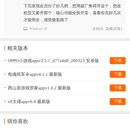
下完发现会员分了好几档，想用超广角得开这个，想改
机型又要开那个，核心功能全拆开卖，逼着你充好几次
才能用全，感觉被套路了
Windows 10
支持
(
0
)
盖楼(回复)
相关版本
OPPO小游戏appv2.5.1_d77a4d8_200323 安卓版
下载
电魂统军令appv4.1.1 最新版
下载
西山居游戏管家appv1.0.2 最新版
下载
v8大佬appv6.0 最新版
下载
猜你喜欢