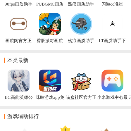
90fps画质助手
PUBGMC画质
殇痕画质助手
闪游cc准星
下载
大师A最新版
下载官方版
APP(画质怪兽)
画质阁官方正
香肠派对画质
殇痕画质助手
LT画质助手下
版下载安装
助手120帧安
下载最新版
载官方
卓2026
2026
本类最新
BG高能英雄公
咪咕游戏app免
喵盒社区官方正
小米游戏中心最
益全防app
费下载
版下载
新版
游戏辅助排行