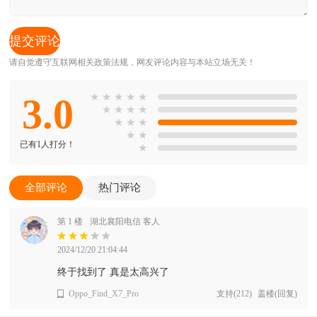
请自觉遵守互联网相关政策法规，网友评论内容与本站立场无关！
3.0
★
★
★
★
★
★
★
★
★
★
★
★
★
★
已有1人打分！
★
全部评论
热门评论
第 1 楼
湖北襄阳电信 客人
2024/12/20 21:04:44
终于找到了 真是太高兴了
Oppo_Find_X7_Pro
支持
(
212
)
盖楼(回复)