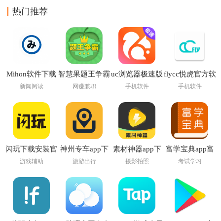
热门推荐
Mihon软件下载
智慧果题王争霸
uc浏览器极速版
flycc悦虎官方软
最新版
app
app下载安装
件下载
新闻阅读
网赚兼职
手机软件
手机软件
闪玩下载安装官
神州专车app下
素材神器app下
富学宝典app富
方版
载安装
载
士康官方下载安
游戏辅助
旅游出行
摄影拍照
考试学习
装