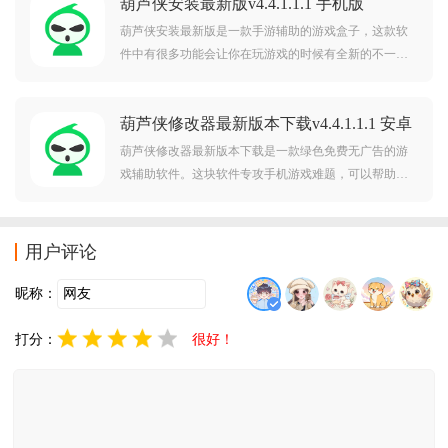
葫芦侠安装最新版v4.4.1.1.1 手机版
合的朋友进行交流是一件非常不错的事情，感兴趣的朋
友快来下载体验吧。
葫芦侠安装最新版是一款手游辅助的游戏盒子，这款软
件中有很多功能会让你在玩游戏的时候有全新的不一样
的游戏体验，让你在玩很多内容的时候都能变得轻而易
举，软件中很多内容都有详细的分类，功能都做的很
葫芦侠修改器最新版本下载v4.4.1.1.1 安卓
好，界面也都很整洁，是很多人都喜欢用的游戏盒子。
版
葫芦侠修改器最新版本下载是一款绿色免费无广告的游
戏辅助软件。这块软件专攻手机游戏难题，可以帮助减
少刷怪练级的时间，帮助玩家快速成型进入休闲模式。
软件内全免费且没有恶意插件，安全还不会损坏手机。
借修改游戏内存数据实现，是手游玩家实用辅助工具。
用户评论
昵称：
打分：
很好！