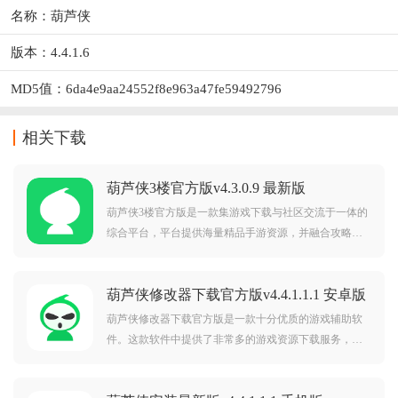
名称：葫芦侠
版本：4.4.1.6
MD5值：6da4e9aa24552f8e963a47fe59492796
相关下载
葫芦侠3楼官方版v4.3.0.9 最新版
葫芦侠3楼官方版是一款集游戏下载与社区交流于一体的
综合平台，平台提供海量精品手游资源，并融合攻略资
讯、手机工具、福利活动等实用内容，助力玩家畅聊游
戏、探索玩机技巧，打造一站式手游娱乐社区。喜欢的
葫芦侠修改器下载官方版v4.4.1.1.1 安卓版
朋友快来下载体验吧！
葫芦侠修改器下载官方版是一款十分优质的游戏辅助软
件。这款软件中提供了非常多的游戏资源下载服务，而
且软件中还有各种各样的丰富类型的社区，用户可以在
其中进行交流一些游戏攻略，玩机教程啥的。与志同道