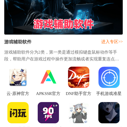
游戏辅助软件
进入专区>>
游戏辅助软件分为2类，第一类是通过模拟键盘鼠标动作等手
段，帮助用户在游戏过程中操作更加流畅或者实现重复连点等
耗费手力的操作，可以快捷实现一些复杂的操作，器本身不触
犯游戏版权，也不触犯任何法律法规，显著提
云·原神官方
APKSSR官方
DNF助手官方
手机游戏准星
app下载安装
2023最新版下
下载安装
辅助器免费版
载
(Crosshair Pro)