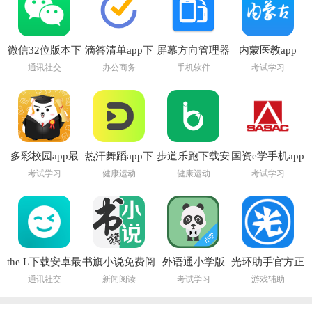
微信32位版本下
滴答清单app下
屏幕方向管理器
内蒙医教app
载官方
载安装
app
通讯社交
办公商务
手机软件
考试学习
多彩校园app最
热汗舞蹈app下
步道乐跑下载安
国资e学手机app
新版
载安装
装
下载安装
考试学习
健康运动
健康运动
考试学习
the L下载安卓最
书旗小说免费阅
外语通小学版
光环助手官方正
新版本2026
读下载最新版
APP官方最新版
版app
通讯社交
新闻阅读
考试学习
游戏辅助