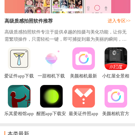
高级质感拍照软件推荐
进入专区>>
高级质感拍照软件专注于提供卓越的拍摄与美化功能，让你无
需繁琐操作，只需轻松一键，即可捕捉到最为美丽的瞬间，定
格成照片。无论是风景、人像还是日常点滴，都能在我们的精
心算法下焕发非凡光彩。
爱证件app下载
一甜相机下载
美颜相机最新
小红屋全景相
安装最新版
版本2026免费
机app下载
2026
下载
乐其爱相馆app
醒图app下载安
最美证件照app
美颜相机官方
装2026
下载免费版
免费下载安装
本类最新