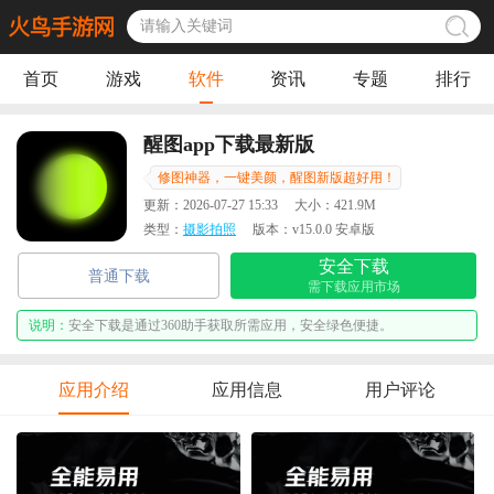
首页
游戏
软件
资讯
专题
排行
醒图app下载最新版
修图神器，一键美颜，醒图新版超好用！
更新：
2026-07-27 15:33
大小：
421.9M
类型：
摄影拍照
版本：
v15.0.0 安卓版
安全下载
普通下载
需下载应用市场
说明：
安全下载是通过360助手获取所需应用，安全绿色便捷。
应用介绍
应用信息
用户评论