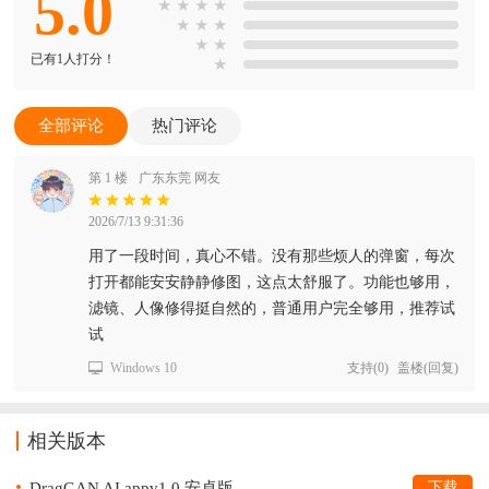
5.0
★
★
★
★
★
★
★
★
★
已有1人打分！
★
全部评论
热门评论
第 1 楼
广东东莞 网友
2026/7/13 9:31:36
用了一段时间，真心不错。没有那些烦人的弹窗，每次
打开都能安安静静修图，这点太舒服了。功能也够用，
滤镜、人像修得挺自然的，普通用户完全够用，推荐试
试
Windows 10
支持
(
0
)
盖楼(回复)
相关版本
DragGAN AI appv1.0 安卓版
下载