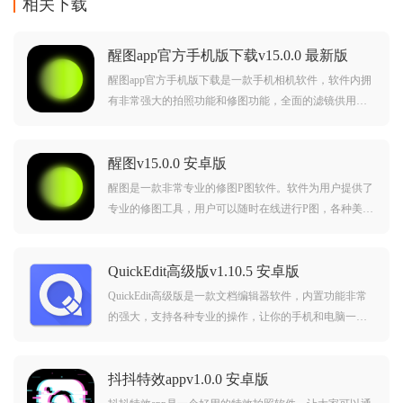
相关下载
醒图app官方手机版下载v15.0.0 最新版
醒图app官方手机版下载是一款手机相机软件，软件内拥
有非常强大的拍照功能和修图功能，全面的滤镜供用户
自由选择，还能设置自己喜欢的专属滤镜，多种修图编
辑功能，帮助用户快速修改自己喜欢的照片，使用简单
醒图v15.0.0 安卓版
非常方便。醒图app官方手机版下载简介：醒图相机app是
一
醒图是一款非常专业的修图P图软件。软件为用户提供了
专业的修图工具，用户可以随时在线进行P图，各种美颜
特效和精美贴纸让用户随意使用，软件操作简单，使用
方便，帮助用户快速制作出各种精美的图片。
QuickEdit高级版v1.10.5 安卓版
QuickEdit高级版是一款文档编辑器软件，内置功能非常
的强大，支持各种专业的操作，让你的手机和电脑一
样，而且还能帮助你更好的编辑文档，非常的实用，界
面也很简洁，没有广告，非常的绿色，感兴趣的朋友赶
抖抖特效appv1.0.0 安卓版
快来下载吧！