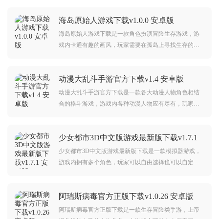
海岛原始人游戏下载v1.0.0 安卓版
海岛原始人游戏下载是一款角色扮演冒险生存游戏，游
戏内卡通有趣的画风，玩家需要在孤岛上寻找生存的希
望，不断收集物资建造各种建筑，制作生存的道具，看
你能坚持多久，快来下载体验吧。
动漫大乱斗手游官方下载v1.4 安卓版
动漫大乱斗手游官方下载是一款各大动漫人物角色相结
合的格斗游戏，游戏内各种动漫人物应有尽有，玩家可
以随意选择自己喜欢的角色，在各种地图中街机战斗，
高度还原人物的各种技能，卡通的角色形象，非常有趣
少女都市3D中文版游戏最新版下载v1.7.1
的联动。
安卓版
少女都市3D中文版游戏最新版下载是一款模拟器游戏，
游戏内拥有多个角色，玩家可以自由选择也可以自定
义，各种服饰装扮供玩家随意穿搭，在广阔的模拟世界
里随意冒险探索，非常自由的开放世界游戏。
阿瑞斯病毒官方正版下载v1.0.26 安卓版
阿瑞斯病毒官方正版下载是一款生存冒险类手游，上帝