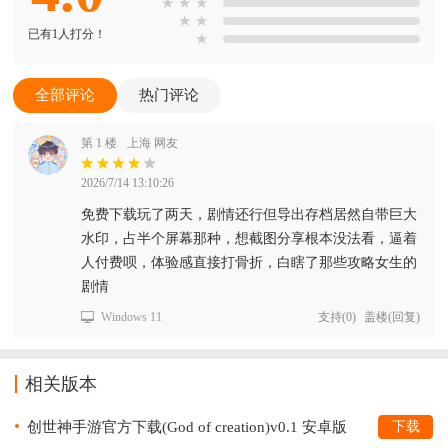
★
★
★
★
★
已有1人打分！
★
全部评论
热门评论
第 1 楼
上海 网友
2026/7/14 13:10:26
免费下载玩了两天，剧情还行但导出存档居然自带巨大
水印，占半个屏幕那种，想截图分享根本没法看，逼着
人付费呗，体验感直接打骨折，白瞎了那些攻略女生的
剧情
Windows 11
支持
(
0
)
盖楼(回复)
相关版本
创世神手游官方下载(God of creation)v0.1 安卓版
下载