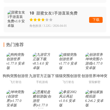
10
甜蜜女友1手游直装免费
下载
角色扮演 / 3.22G / 2026-04-01
热门推荐
狗狗突围创游世
九游官方正版下
猫猫突围创游世
创游世界坤坤突
界
载
界
围小游戏
飞行射击
手机游戏
飞行射击
冒险解密