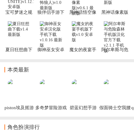
宝可梦迷之规
狼伴侣手游下
黑神话悟空像
黑神话像素版
则下载
载安装(狼伴
素版6.0版本
下载手机版
(Pokémon
侣：恐怖狼人)
(黑神话像素
UNITE)
版)
夏日狂想曲下
御神巫女安卓
魔女的夜宴手
阿尔卑斯与危
载
汉化版手机下
机版下载
险森林手机版
载
汉化官方下载
本类最新
piston埃及摇游
多奇梦冒险游戏
碧蓝幻想手游
假面骑士空我腰
戏
(Dokimon: 
(Granblue)
带模拟器最新版
Quest)
下载(Kuuga 
Belt)
角色扮演排行