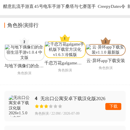
醋意乱流手游直
45号电车手游下
桑塔与七赛莲手
CreepyDates令
装
载
机版最新
人毛骨悚然的约
(Shantae and the 
会
Seven Sirens)
角色扮演排行
云·异环app下载安装
千恋万花galgame手机版下载官方汉化
与地下偶像们的合宿生活手游
角色扮演
角色扮演
角色扮演
4
无出口公寓安卓下载汉化版2026
下载
角色扮演 / 22.0M / 2026-07-09