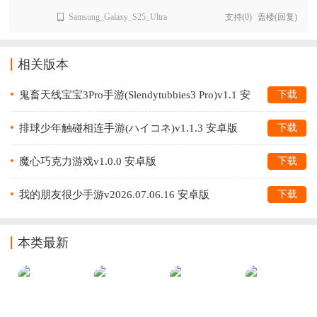
Samsung_Galaxy_S25_Ultra
支持
(
0
)
盖楼(回复)
相关版本
鬼畜天线宝宝3Pro手游(Slendytubbies3 Pro)v1.1 安
下载
卓版
排球少年触碰相连手游(ハイコネ)v1.1.3 安卓版
下载
魔心巧克力游戏v1.0.0 安卓版
下载
我的朋友很少手游v2026.07.06.16 安卓版
下载
本类最新