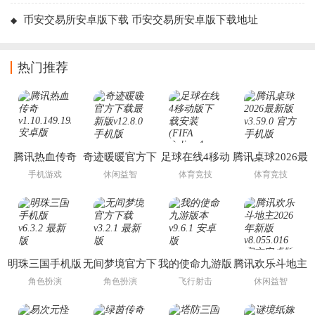
币安交易所安卓版下载 币安交易所安卓版下载地址
热门推荐
腾讯热血传奇
奇迹暖暖官方下
足球在线4移动
腾讯桌球2026最
载最新版
版下载安装
新版
手机游戏
休闲益智
体育竞技
体育竞技
(FIFA Online 4
M)
明珠三国手机版
无间梦境官方下
我的使命九游版
腾讯欢乐斗地主
载
本
2026年新版
角色扮演
角色扮演
飞行射击
休闲益智