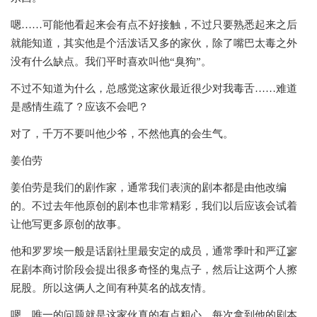
嗯……可能他看起来会有点不好接触，不过只要熟悉起来之后
就能知道，其实他是个活泼话又多的家伙，除了嘴巴太毒之外
没有什么缺点。我们平时喜欢叫他“臭狗”。
不过不知道为什么，总感觉这家伙最近很少对我毒舌……难道
是感情生疏了？应该不会吧？
对了，千万不要叫他少爷，不然他真的会生气。
姜伯劳
姜伯劳是我们的剧作家，通常我们表演的剧本都是由他改编
的。不过去年他原创的剧本也非常精彩，我们以后应该会试着
让他写更多原创的故事。
他和罗罗埃一般是话剧社里最安定的成员，通常季叶和严辽寥
在剧本商讨阶段会提出很多奇怪的鬼点子，然后让这两个人擦
屁股。所以这俩人之间有种莫名的战友情。
嗯，唯一的问题就是这家伙真的有点粗心，每次拿到他的剧本