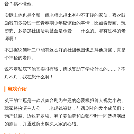
音？搞不懂他。
实际上他也是个和一般老师比起来有些不正经的家伙，喜欢鼓
励我们多尝试一些青春期少年应该做的事情，比如看漫画、玩
游戏、多参加社团活动甚至是恋爱……什么的。哪有这样的老
师啊！
不过据说阔叶二中能有这么好的社团氛围也是拜他所赐，真是
个神秘的老师。
说不定私底下他其实很有钱，所以赞助了学校什么的……？不
对不对，我在想什么啊！
游戏介绍
英王的宝冠是一款以舞台剧为主题的恋爱模拟兽人视觉小说。
玩家将扮演主人公一一老虎钱禄财，与话剧社的发小成员们：
狗严辽廖、边牧罗罗埃、狮子姜伯劳和白狼季叶一同选择演出
的剧目，并通过演出解决大家的心结。