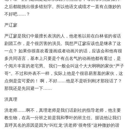
之后都能挑出很多错别字。所以他语文成绩才一直有点微妙的
不好吧……？
严辽寥
严辽寥是我们中最擅长表演的人，他老爸以前在白林省的省话
剧团工作，是个很厉害的演员。我想严辽寥应该也是继承了这
一点？ 如果你很喜欢看漫画或者动画片的话，应该会和他有很
多共同语言，基本上只要是个有点名气的动画他都有看过，是
个阅片丰富的老宅男。 我们一般会叫这个大大咧咧的家伙“严子
哥”。不过和外表不一样，实际上他是个很容易害羞的家伙，这
点倒是蛮可爱的！ 啊，不好……他是不是听到刚才那段话了？
那我还是先回避一下……
洪真理
洪老师……啊不，真理老师是我们话剧社的指导老师，他主要
教生物，在高一分班之前是我和季叶的班主任。据说他让我们
直呼其名的原因是因为“叫红龙‘洪老师’很奇怪”这种微妙的谐