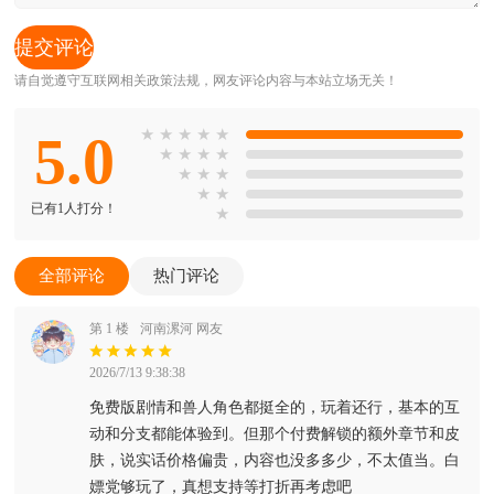
请自觉遵守互联网相关政策法规，网友评论内容与本站立场无关！
5.0
★
★
★
★
★
★
★
★
★
★
★
★
★
★
已有1人打分！
★
全部评论
热门评论
第 1 楼
河南漯河 网友
2026/7/13 9:38:38
免费版剧情和兽人角色都挺全的，玩着还行，基本的互
动和分支都能体验到。但那个付费解锁的额外章节和皮
肤，说实话价格偏贵，内容也没多多少，不太值当。白
嫖党够玩了，真想支持等打折再考虑吧