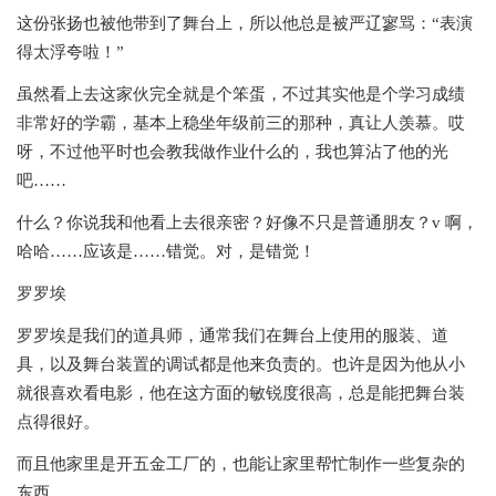
这份张扬也被他带到了舞台上，所以他总是被严辽寥骂：“表演
得太浮夸啦！”
虽然看上去这家伙完全就是个笨蛋，不过其实他是个学习成绩
非常好的学霸，基本上稳坐年级前三的那种，真让人羡慕。哎
呀，不过他平时也会教我做作业什么的，我也算沾了他的光
吧……
什么？你说我和他看上去很亲密？好像不只是普通朋友？v 啊，
哈哈……应该是……错觉。对，是错觉！
罗罗埃
罗罗埃是我们的道具师，通常我们在舞台上使用的服装、道
具，以及舞台装置的调试都是他来负责的。也许是因为他从小
就很喜欢看电影，他在这方面的敏锐度很高，总是能把舞台装
点得很好。
而且他家里是开五金工厂的，也能让家里帮忙制作一些复杂的
东西。