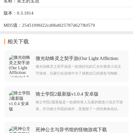
名称：英王的宝冠
版本：0.3.1814
MD5值：25451096f22cd06d025787d627fbf579
相关下载
微光劫蛛灵之契手游(Our Light Affliction:
Spider)v1.0 安卓版
微光劫蛛灵之契手游是一款很好玩的乙女向视觉小说文
字游戏，玩家们在游戏中为了拯救自己的朋友与蜘蛛灵
体签订契约，不过这些东西会带来各种灾难，你在这里
将会经历很多事件，你需要进行很多选择，感兴趣的话
骑士学院2最新版v1.0.4 安卓版
来本站下载吧。
骑士学院2最新版是一款拥有兽人元素的视觉小说文字游
戏，作为骑士学院的续作，里面除了一些经典角色以外
还添加了许多新人物，整体剧情方面也很出色，玩家们
所扮演的主角拥有特别能力，超多支线和结局等你来进
死神公主与异书馆的怪物游戏下载
行触发哦。