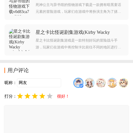
v0d83ca7 安卓版
死神公主与异书馆的怪物游戏下载是一款拥有暗黑童话
元素的冒险游戏，玩家们在游戏中将扮演主角为了拯救
姐姐与异型签订契约，你需要前往古怪的图书馆破解各
种谜题以及机关，选择正确的法术用来消灭这群怪物。
星之卡比怪诞剧集游戏(Kirby Wacky
episode)v1.0.0 安卓版
星之卡比怪诞剧集游戏是一款特别好玩的冒险战斗手
游，玩家们在游戏中将控制卡比前往不同的地区进行冒
险，你可以通过吃掉对手获得对方的能力，整体剧情玩
法十分有意思，感兴趣的话可以随时来到本站下载体
验。
用户评论
昵称：
打分：
很好！