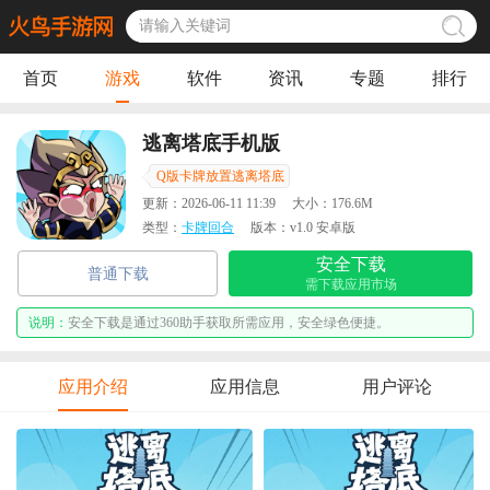
首页
游戏
软件
资讯
专题
排行
逃离塔底手机版
Q版卡牌放置逃离塔底
更新：
2026-06-11 11:39
大小：
176.6M
类型：
卡牌回合
版本：
v1.0 安卓版
安全下载
普通下载
需下载应用市场
说明：
安全下载是通过360助手获取所需应用，安全绿色便捷。
应用介绍
应用信息
用户评论