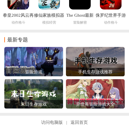
拳皇2002风云再
修仙家族模拟器
The Ghost最新
侏罗纪世界手游
起
6.2
版下载2026
(Jurassic World
动作格斗
模拟经营
冒险解密
动作格斗
安装器)
最新专题
冒险游戏
手机生存游戏推荐
末日生存游戏
异世界冒险游戏大全
访问电脑版
返回首页
|