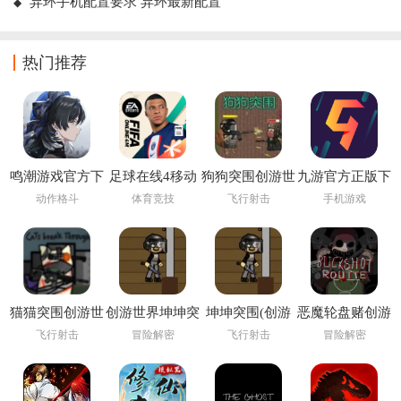
异环手机配置要求 异环最新配置
热门推荐
鸣潮游戏官方下
足球在线4移动
狗狗突围创游世
九游官方正版下
载
版下载安装
界
载
动作格斗
体育竞技
飞行射击
手机游戏
(FIFA Online 4
M)
猫猫突围创游世
创游世界坤坤突
坤坤突围(创游
恶魔轮盘赌创游
界
围小游戏
世界)
版(创游世界)
飞行射击
冒险解密
飞行射击
冒险解密