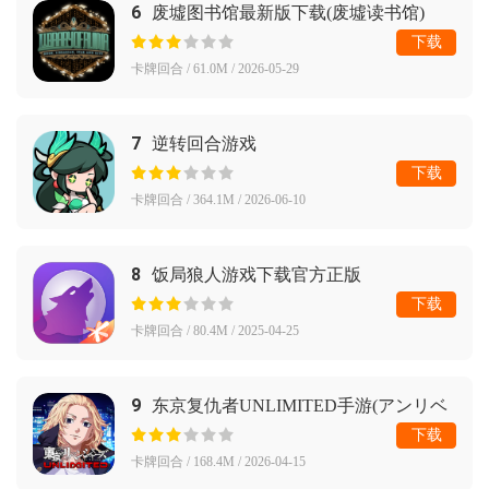
6
废墟图书馆最新版下载(废墟读书馆)
下载
卡牌回合 / 61.0M / 2026-05-29
7
逆转回合游戏
下载
卡牌回合 / 364.1M / 2026-06-10
8
饭局狼人游戏下载官方正版
下载
卡牌回合 / 80.4M / 2025-04-25
9
东京复仇者UNLIMITED手游(アンリベ
安装器)
下载
卡牌回合 / 168.4M / 2026-04-15