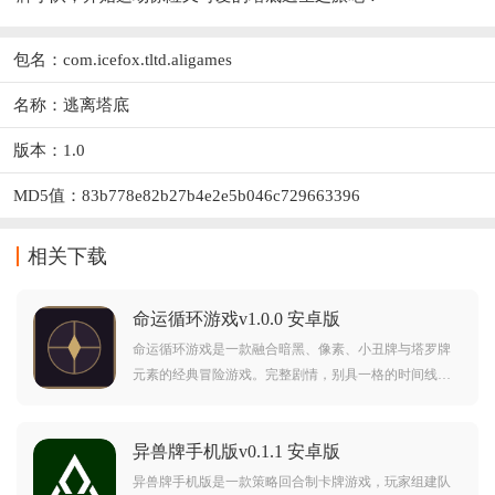
包名：com.icefox.tltd.aligames
名称：逃离塔底
版本：1.0
MD5值：83b778e82b27b4e2e5b046c729663396
相关下载
命运循环游戏v1.0.0 安卓版
命运循环游戏是一款融合暗黑、像素、小丑牌与塔罗牌
元素的经典冒险游戏。完整剧情，别具一格的时间线流
转机制，无尽循环中打破宿命枷锁。自由选择难度，逐
步提升能力。暗黑像素，卡牌策略，你能在命运循环中
异兽牌手机版v0.1.1 安卓版
挣脱轮回吗？
异兽牌手机版是一款策略回合制卡牌游戏，玩家组建队