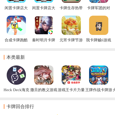
闲置卡牌店大
闲置卡牌店大
卡牌生存热带
卡牌军团的对
亨下载官方版
亨游戏下载
岛屿手机版
抗(Cards
(TCGCardTycoon)
(TCGCardTycoon)
Army)
合成卡牌跑酷
秦时明月卡牌
元宵卡牌节游
我卡牌贼6游戏
版腾讯版本
戏
本类最新
Heck Deck海克
撒旦的教义游戏
游戏王卡片力量
王牌作战卡牌游
迪克游戏
SP高清纹理下载
戏
卡牌回合排行