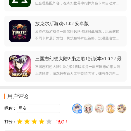
伍合理搭配阵容，在奇幻世界中指挥角色卡牌自动对
战。丰富玩法，解锁更多卡牌，带来成就感与解压感。
阵容搭配，循序渐进，体验策略卡牌的独特魅力。喜欢
放克尔斯游戏v1.02 安卓版
这款游戏的朋友快来下载试试吧！
放克尔斯游戏是一款黑暗风格卡牌对战游戏，玩家解锁
不同卡牌展开对战，构筑独特牌组策略。沉浸黑暗世界
观，快速上手，体验卡牌对决的刺激。黑暗卡牌，策略
对战，你能在放克尔斯的对决中获胜吗？牌组构筑，战
三国志幻想大陆2:枭之歌1折版本v1.0.22 最
术博弈，感受卡牌对战的独特魅力！
新版
三国志幻想大陆2:枭之歌1折版本是一款三国志幻想大陆
正统续作，游戏拥有百万文字剧情内容，拥有多方向的
转职，以及更自由的羁绊搭配，可以给予玩家超棒的三
国卡牌游戏新体验，下载三国志幻想大陆2:枭之歌，开启
浪漫与热血并存的幻想之旅。
用户评论
昵称：
打分：
很好！