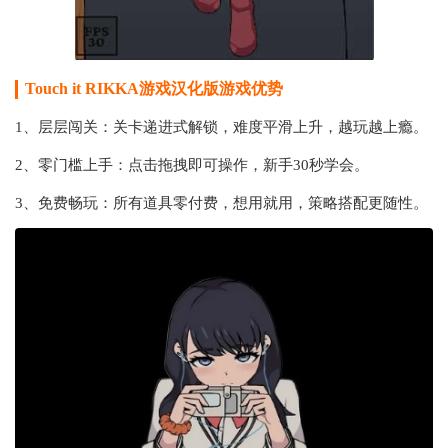
Touch it RIKKA游戏汉化版游戏优势
1、层层闯关：关卡递进式解锁，难度平滑上升，越玩越上瘾。
2、零门槛上手：点击拖拽即可操作，新手30秒学会。
3、免费畅玩：所有道具零付费，想用就用，策略搭配更随性。