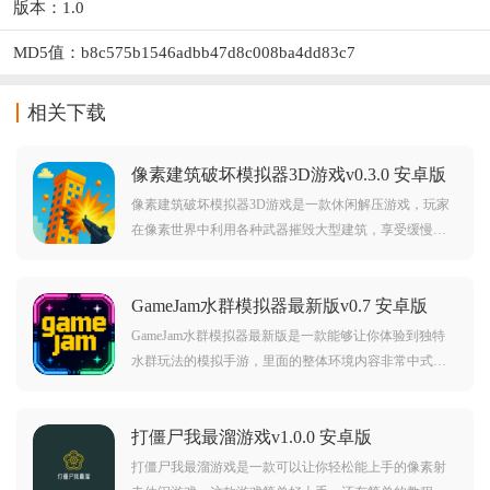
版本：1.0
MD5值：b8c575b1546adbb47d8c008ba4dd83c7
相关下载
像素建筑破坏模拟器3D游戏v0.3.0 安卓版
像素建筑破坏模拟器3D游戏是一款休闲解压游戏，玩家
在像素世界中利用各种武器摧毁大型建筑，享受缓慢摧
毁的解压快感。多样武器与场景可选，自由选择破坏目
标。像素破坏，解压畅玩，你能摧毁所有建筑吗？武器
GameJam水群模拟器最新版v0.7 安卓版
轰炸，场景破坏，体验建筑粉碎的爽快感！
GameJam水群模拟器最新版是一款能够让你体验到独特
水群玩法的模拟手游，里面的整体环境内容非常中式
化，画风方面也特别不错，你可以根据自己的喜好来进
行上手，感兴趣的的话试试看吧。
打僵尸我最溜游戏v1.0.0 安卓版
打僵尸我最溜游戏是一款可以让你轻松能上手的像素射