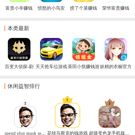
富贵小羊赚钱
愤怒的小鸟安
捞了个菜赚钱
荣华富贵赚钱
小游戏
卓版手游下载
小游戏
游戏
(Angry Birds)
本类最新
百变大侦探-剧
天天抢车位游戏
茶田小筑赚钱游
妖精的衣橱官方
本杀app
戏
版
休闲益智排行
spend elon musk money中文版下载(花掉马斯克的钱)
花掉马斯克的钱游戏
超级变色龙手机版正版