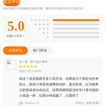
请自觉遵守互联网相关政策法规，网友评论内容与本站立场无关！
5.0
★
★
★
★
★
★
★
★
★
★
★
★
★
★
已有1人打分！
★
全部评论
热门评论
第 1 楼
浙江金华 网友
2026/7/16 13:10:03
就这？说是能跟宝多六花互动，结果就几个固定动作来
回点，跟按计算器加减乘除似的，毫无惊喜。以为能有
点剧情或者自由玩法，结果简陋得跟没科学计算功能的
计算器一样，玩两分钟就腻了，白期待了
Windows 10
支持
(
0
)
盖楼(回复)