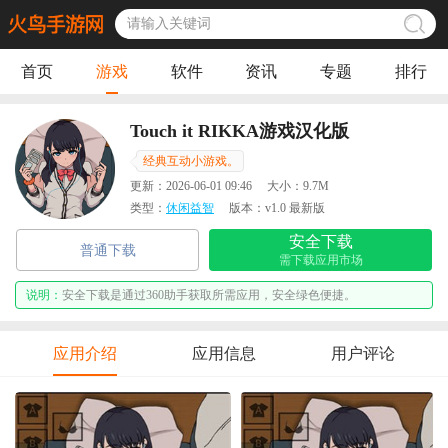
首页
游戏
软件
资讯
专题
排行
Touch it RIKKA游戏汉化版
经典互动小游戏。
更新：
2026-06-01 09:46
大小：
9.7M
类型：
休闲益智
版本：
v1.0 最新版
安全下载
普通下载
需下载应用市场
说明：
安全下载是通过360助手获取所需应用，安全绿色便捷。
应用介绍
应用信息
用户评论