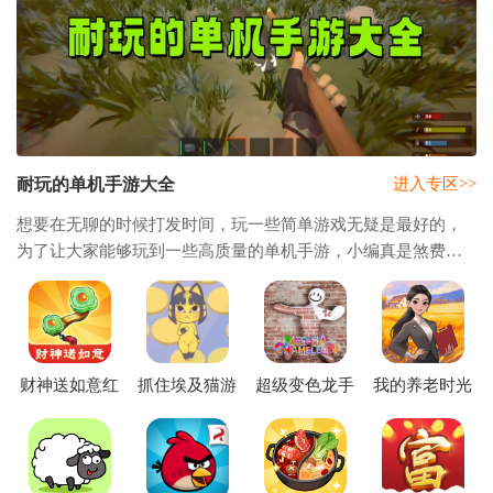
耐玩的单机手游大全
进入专区>>
想要在无聊的时候打发时间，玩一些简单游戏无疑是最好的，
为了让大家能够玩到一些高质量的单机手游，小编真是煞费苦
心，于是在全网收集一些热度排名很高的单机手游，现在已经
全部放置在了本站的合集当中，如果你想要
财神送如意红
抓住埃及猫游
超级变色龙手
我的养老时光
包版赚钱
戏手机版
机版正版
赚钱游戏
(Neko Touch)