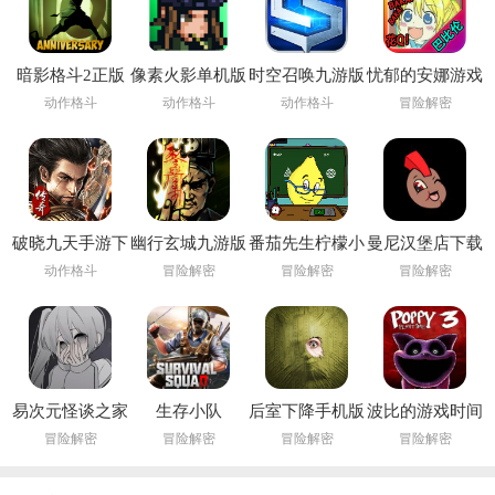
暗影格斗2正版
像素火影单机版
时空召唤九游版
忧郁的安娜游戏
下载安装
下载安装
动作格斗
动作格斗
动作格斗
冒险解密
(Shadow Fight
2)
破晓九天手游下
幽行玄城九游版
番茄先生柠檬小
曼尼汉堡店下载
载
姐下载安装
官方
动作格斗
冒险解密
冒险解密
冒险解密
(Pandemonium:
Infernal Bonds)
易次元怪谈之家
生存小队
后室下降手机版
波比的游戏时间
下载正版官方手
(Survival Squad)
下载(Backrooms
第三章手机版
冒险解密
冒险解密
冒险解密
冒险解密
机版
Descent)